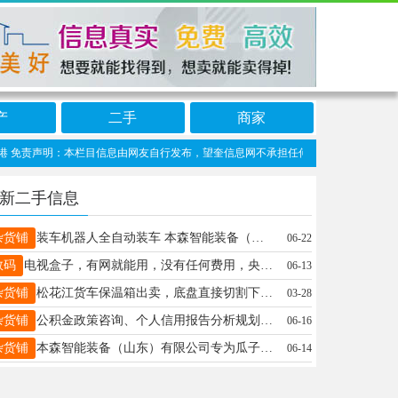
产
二手
商家
责声明：本栏目信息由网友自行发布，望奎信息网不承担任何责任！提高警惕，谨防诈骗！
新二手信息
杂货铺
装车机器人全自动装车 本森智能装备（山东）有限公司装车机器人全自动装车是集成机械臂、3D视觉识别、AI智能算法、力觉传感与自动化控制技术于一体的智能装车系统，能实现从货物抓取、路径规划到精准码放的全流程无人化操作。本森智能装备（山东）有限公司推出的多规格物料混装自动化装车机器人（型号bs-180-3100），更可在同一车次中自动识别不同SKU物料，动态切换抓取策略，真正实现"一机多品、一车通装"。
06-22
数码
电视盒子，有网就能用，没有任何费用，央视卫视以及全网所有Vip电影电视剧随便看！新老电视都可以用，屯子也可以用！❤️ 冠豪大厦自取： 15545598722（微信同号）
06-13
杂货铺
松花江货车保温箱出卖，底盘直接切割下来的，当仓库用很方便，下边有4个轱辘，能推走，买花1200，现铁价1000出，非诚勿扰！
03-28
杂货铺
公积金政策咨询、个人信用报告分析规划、车辆抵押融资咨询、房产抵押融资咨询、养老相关政策咨询、企业法人融资方案咨询、持股 20% 以上股东融资咨询、企业税务贷咨询、企业发票贷咨询，可提供方案咨询匹配。 咨询电话：16604550655/18945480960（微信同号）
06-16
杂货铺
本森智能装备（山东）有限公司专为瓜子等休闲食品颗粒物料打造的25kg半自动包装秤，采用高精度称重传感器与PLC智能控制系统，集自动夹袋、三级变频给料、精准计量、落袋输送于一体，人工辅助套袋与缝包。针对瓜子颗粒不规则、带壳易碎、粉尘多的特点专项优化，单机产能480~600包/小时，计量精度静态≤±0.1%，是瓜子加工与炒货企业实现标准化定量包装的核心设备。
06-14