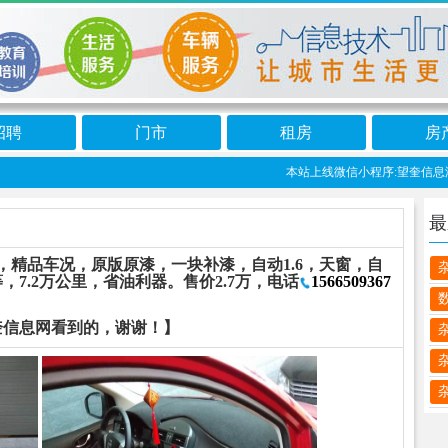
招聘
门市
租房
房
本站上线微信小程序:望奎信息港 免
最
，精品车况，原版原漆，一块补漆，自动1.6，天窗，自
7.2万公里，省油利器。售价2.7万，电话
1566509367
奎信息网看到的，谢谢！】