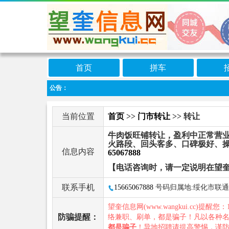
首页
拼车
公告：
当前位置
首页
>>
门市转让
>> 转让
牛肉饭旺铺转让，盈利中正常营业
火路段、回头客多、口碑极好、操
信息内容
65067888
【电话咨询时，请一定说明在望
联系手机
15665067888
号码归属地:绥化市联通
望奎信息网(www.wangkui.cc)提醒您：
防骗提醒：
络兼职、刷单，都是骗子！凡以各种
都是骗子
！异地招聘请提高警惕，谨