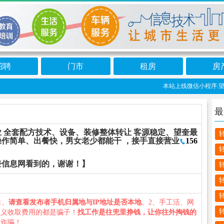
招聘
门市
租房
房
本站上线微信小程序:望奎
最
 全套配方技术、设备、装修整体转让 客源稳定、望奎最
作简单、出餐快，男女老少都能干 ，接手直接营业
156
奎信息网看到的，谢谢！】
1、
请查看发布者手机归属地与IP地址是否本地
。2、手工活、网
名义收取费用的都是骗子！
找工作是往兜里挣钱，让你往外掏钱的
防诈骗！