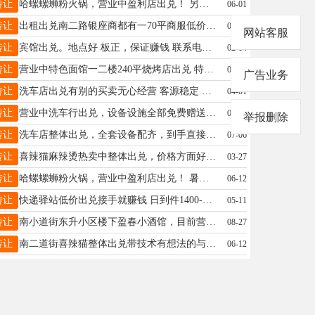
转让
哈螺螺蛳粉火锅，营业中盈利店出兑！ 另有生意忙不过来，整体打包转，设备技术全带，接手就干，可看流水，赚钱不用等，电话☎：13904555343
06-01
转让
出租出兑南二路银座商都有一70平商服低价空屋出兑6万左右就能开店18614544350
07-04
网站客服
转让
宾馆出兑。地点好 板正，保证赚钱 联系电话18846592777
02-14
转让
营业中特色面馆一二楼240平烧烤店出兑 特色面馆 包教技术 位置好 门脸大 外面能摆大排档 接手就营业 一分钱不用添 有意向的老板打电话咨询 15145720345
06-04
广告业务
转让
洗车店出兑有别的买卖无心经营 客源稳定 设备齐全 13144557362
04-01
转让
营业中洗车行出兑，设备设施全部免费赠送，电话15245516622
07-28
举报删除
转让
洗车店整体出兑，全套设备配齐，到手直接开店 经营，11个月房租，有意者详谈。电话 17504558221
07-06
转让
喜辣猫麻辣烫热卖中整体出兑，价格方面好协商，有意者请联系18167319885
03-27
转让
哈螺螺蛳粉火锅，营业中盈利店出兑！ 暑假将要来临，另有生意忙不过来，房租剩3个月整体打包5万5转，设备技术全带，接手就干，可看流水，赚钱不用等，电话☎：13904555343
06-12
转让
快递驿站低价出兑接手就赚钱 日到件1400-1500每月有稳定收入16000+诚心想干17504553424价格面议
05-11
转让
南小道街东升小区楼下盈春小酒馆，目前营业中现整体出兑，餐饮设备齐全，有意者电话18346457370，非诚勿扰！
08-27
转让
南二道街喜辣猫整体出兑带技术有想法的与我联系，18167319885
06-12