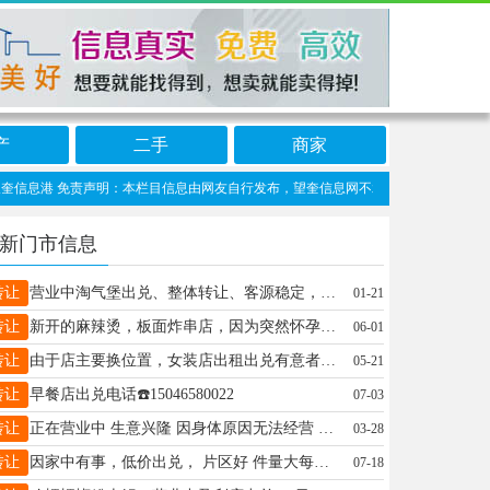
产
二手
商家
信息港 免责声明：本栏目信息由网友自行发布，望奎信息网不承担任何责任！提高警惕，
新门市信息
转让
营业中淘气堡出兑、整体转让、客源稳定，人流量大、由于有其他生意实在经营不过来，接手即可营业、电话☎️13224555174
01-21
转让
新开的麻辣烫，板面炸串店，因为突然怀孕出兑了，心焦要回娘家呆着，所以出兑了15331955201
06-01
转让
由于店主要换位置，女装店出租出兑有意者联系13083333537
05-21
转让
早餐店出兑电话☎️15046580022
07-03
转让
正在营业中 生意兴隆 因身体原因无法经营 整体出兑 厂房（300平）+货+货源+客源（30年）+技术 价格面议 联系电话13125951260
03-28
转让
因家中有事，低价出兑， 片区好 件量大每天2000+ 发展空间大 发件多，位置好，店内取件智能化 电话18363177375 急转，诚心兑联系微信同步有意者面谈
07-18