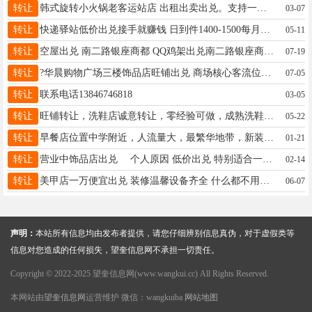
转让
韩式旋转小火锅老客运站店 出租出卖出兑。支持一些扶持政策有无经验均可接手就直接赚钱一年稳赚10万左右适合三四十岁小两口。13年老店有稳定客源。有诚意的可以致电18746561666
03-07
转让
快递驿站低价出兑接手就赚钱 日到件1400-1500每月有稳定收入16000+诚心想干17504553424价格面议
05-11
转让
空屋出兑 南二路银座商都 QQ鸡架出兑南二路银座商都有一70平商服低价空屋出兑也可以带技术 18614544350
07-19
转让
?华晨购物广场三楼饰品店旺铺出兑 商场核心客流位置，人流量大、年轻客群集中，饰品业态适配度高， 联系：18746561206（非诚勿扰）
07-05
转让
联系电话13846746818
03-05
转让
旺铺转让，洗鞋店诚意转让，零经验可做，成熟洗鞋店带技术设备，整体转让，因家中老人生病，盈利中洗鞋店忍痛出让，机会难得，非诚勿扰,联系电话：15846683839
05-22
转让
早餐店位置中学附近，人流量大，最繁华地带，新装修有档次。因家中突然有事。 95岁老人急需照顾，真的没办法经营了。想当老板的，不想给别人打工的，这是最好的机遇。15946158322
01-21
转让
营业中饰品店出兑 个人原因 低价出兑 特别适合一个人的小生意 年前入手即可回本低成本高回报 非诚勿扰13258585445
02-14
转让
美甲店一万便宜出兑 装修温馨设备齐全 什么都不用添置 高考结束马上旺季来临 接手即可赚钱 有意详谈17662020310
06-07
声明：
本站所有信息均由发布者提供，请您仔细辨别信息真伪，对于虚假类等
信息对您造成的任何损失，望奎信息网不承担一切责任。
Copyright © 2022-2025 望奎信息网(www.wangkui.cc) All Rights Reserved.
本网站由
望奎信息网
运营维护 微信：wangkuiba
网站地图