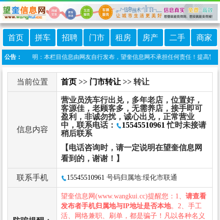
首页
拼车
招聘
门市
租房
房产
二手
商家
息港 免责声明：本栏目信息由网友自行发布，望奎信息网不承担任何责任！提高警惕，谨防
公告：
当前位置
首页
>>
门市转让
>> 转让
营业员洗车行出兑，多年老店，位置好，
客源佳，老顾客多，无需养店，接手即可
盈利，非诚勿扰，诚心出兑，正常营业
中，联系电话：
15545510961
忙时未接请
信息内容
稍后联系
【电话咨询时，请一定说明在望奎信息网
看到的，谢谢！】
联系手机
15545510961
号码归属地:绥化市联通
望奎信息网(www.wangkui.cc)提醒您：1、
请查看
发布者手机归属地与IP地址是否本地
。2、手工
活、网络兼职、刷单，都是骗子！凡以各种名义