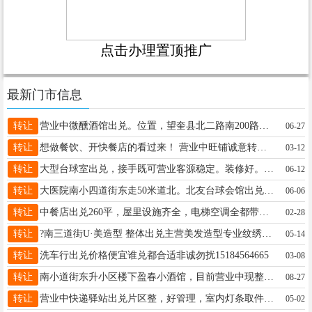
点击办理置顶推广
最新门市信息
转让
营业中微醺酒馆出兑。位置，望奎县北二路南200路西。西南角微醺酒馆急兑，纯1楼95平。新装修。联系电话，18904852171。
06-27
转让
想做餐饮、开快餐店的看过来！ 营业中旺铺诚意转让， 位置好、客流大、老客多、全套设备， 无需重新装修，直接开店赚钱， 因个人原因转让，非店问题，放心咨询 15326555526。
03-12
转让
大型台球室出兑，接手既可营业客源稳定。装修好。15845533535
06-12
转让
大医院南小四道街东走50米道北。北友台球会馆出兑。一二楼。249平。电话：13091569779
06-06
转让
中餐店出兑260平，屋里设施齐全，电梯空调全都带，低价出兑，给钱就兑.联系电话，15945555351
02-28
转让
?南三道街U·美造型 整体出兑主营美发造型专业纹绣临街旺铺位置显眼人流量大店内装修完好设备齐全稳定老客源接手即可营业盈利无需额外投入电话13845505131 因个人原因忍痛出
05-14
转让
洗车行出兑价格便宜谁兑都合适非诚勿扰15184564665
03-08
转让
南小道街东升小区楼下盈春小酒馆，目前营业中现整体出兑，餐饮设备齐全，有意者电话18346457370，非诚勿扰！
08-27
转让
营业中快递驿站出兑片区整，好管理，室内灯条取件，方便快捷，两个人就可经营，收入可观，接手即可挣钱，15万包过户设备都是新的电话13359929316
05-02