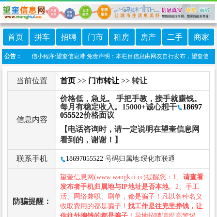
首页
拼车
招聘
门市
租房
房产
二手
商家
本站上线微信小程序:望奎信息港 免责声明：本栏目信息由网友自行发布，望奎信息网不
公告：
当前位置
首页
>>
门市转让
>> 转让
价格低，急兑。 手把手教，接手就赚钱。
每月有稳定收入。15000+诚心想干
18697
055522
价格面议
信息内容
【电话咨询时，请一定说明在望奎信息网
看到的，谢谢！】
联系手机
18697055522
号码归属地:绥化市联通
望奎信息网(www.wangkui.cc)提醒您：1、
请查看
发布者手机归属地与IP地址是否本地
。2、手工
活、网络兼职、刷单，都是骗子！凡以各种名义
防骗提醒：
收取费用的都是骗子！
找工作是往兜里挣钱，让
你往外掏钱的都是骗子
！异地招聘请提高警惕，