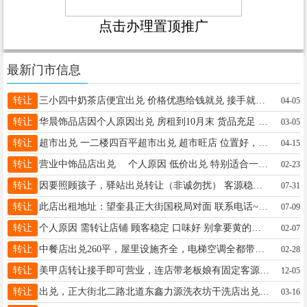
点击办理置顶推广
最新门市信息
转让
三小四中奶茶店便宜出兑 价格优惠给钱就兑 接手就挣钱 17304509659
04-05
转让
华晨饰品店因个人原因出兑 房租到10月末 货品充足 位置好 客源量大 20000连货带房租整体出兑 有意联系13284959990电话微信同步
03-05
转让
超市出兑 一二楼四百平超市出兑 超市旺店 ​位置好，客源稳， ​接手必赚钱​☎15214501113闲聊的绕
04-15
转让
营业中饰品店出兑 个人原因 低价出兑 特别适合一个人的小生意 年前入手即可回本低成本高回报 非诚勿扰13258585445
02-23
转让
因要照顾孩子，驿站出兑转让（非诚勿扰） 客源稳定，收入可观，省心事少，接手即可盈利，?实地考察，非诚勿扰，联系电话 18045576682 （微信同步）
07-31
转让
此店出租地址：望奎县正大街国税局对面 联系电话~15331955201
07-09
转让
个人原因 需转让店铺 顾客稳定 口味好 别拿要黄的比 给宇涵这边 最好小两口 不想出去打工的 8年店龄 房租还有大半年 3万块的货15万 不讲，18945558936
02-07
转让
中餐店出兑260平，屋里设施齐全，电梯空调全都带，低价出兑，给钱就兑.联系电话，15945555351
02-28
转让
美甲店转让接手即可营业，连店带老板娘有固定客源（带店里微信，如有需要原店主可留店帮忙到过完年锁客，租金嘎嘎便宜，电话13224555513
12-05
转让
出兑，正大街北二路北道东鑫力源洗衣坊干洗店出兑急兑，因家中有事无人管理客源稳定，有意者联系电话15765796059
03-16