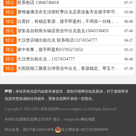
转让
联系电话 13846746818
07-17
转让
赛维健康洗衣生活馆旺季出兑店里设备齐全接手即可赚钱店里可以吃住需要照顾老人孩子乡下屯子来回跑店里总关门影响生意隐疼割爱有意者私聊，微信同步15145726944
03-06
转让
位置好，有稳定客源，接手即盈利，不用添一分钱，带技术，价格便宜，15765272952
06-08
转让
望奎县自助骨头锅店营业中出兑急兑15845538455
07-06
转让
大汉堡店铺出租出兑 联系电话13274554777
04-27
转让
家中有事，接手即盈利15765272652
05-21
转让
大汉堡出租出兑，13274554777
06-08
转让
大医院南三聚星台球营业中出兑，客源稳定。带五个月房租，五张案子，四个麻将房。电话微信同步：18746527801非诚勿扰
07-30
声明：
本站所有信息均由发布者提供，请您仔细辨别信息真伪，对于虚假类等
信息对您造成的任何损失，望奎信息网不承担一切责任。
Copyright © 2022-2025 望奎信息网(www.wangkui.cc) All Rights Reserved.
本网站由
望奎信息网
运营维护 微信：wangkuiba
网站地图
网站备案：
晋ICP备15003148号
晋公网安备14072202000049号