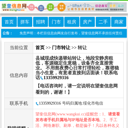
首页
拼车
招聘
门市
租房
房产
二手
商家
望奎信息港 免责声明：本栏目信息由网友自行发布，望奎信息网不承担任何责任！提高警
公告：
当前位置
首页
>>
门市转让
>> 转让
县城现成快递驿站转让，地段安静房租
低，客源稳定生意稳，设备齐全直接营
业。 不用熬夜费心日常打理轻松，靠谱稳
当小生意，有意者直接到店面谈！联系电
信息内容
话
13359929316
【电话咨询时，请一定说明在望奎信息网
看到的，谢谢！】
联系手机
13359929316
号码归属地:绥化市电信
望奎信息网(www.wangkui.cc)提醒您：1、
请查看
发布者手机归属地与IP地址是否本地
。2、手工
活、网络兼职、刷单，都是骗子！凡以各种名义