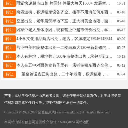
转让
雨涵快递超市出兑 片区好 件量大每天1600+ 发展空间大 有实力能吃苦想赚钱的来 发件多，位置好，店内取件智能化 电话18363177375，价格面议
10-31
转让
南四道街，客源稳定设备齐全。接手不用填任何东西，有意者联系13359925700
03-10
转让
空屋出兑，老华晨旁半地下室，正大街黄金地段，面积90平，还有四个多月房租，适合餐饮或其他均可，有项目技术的来，非诚勿扰，联系电话15046588242
05-18
转让
因家中老人身体原因，现有营业中超市低价出兑，学校附近，有烟证，有稳定客源，流动性也特别大，价格2万元，诚心的打电话，联系电话：15774551836
06-17
转让
4小学文化用品商店出兑，老店，客源稳定15946145544
09-29
转让
营业中美容院整体出兑一二楼面积大120平新装修的，位置好，客流量大。捡漏的来。15046586691
05-07
转让
本人有林地，耕地共计500多亩整体出售，承包期到2050年，含3-6银中杨5万株，3-8柳树25万株，小乘黑20万株，有意联系13904555376
10-13
转让
本人在五中对面美食巷子里有一店铺转租东西齐全价格美丽有需要的联系15184566527
03-12
转让
望奎翰诺皮匠坊出兑，二十年老店，客源稳定，懂的来寻，招洗鞋工一名，工资面议18724377007
02-04
声明：
本站所有信息均由发布者提供，请您仔细辨别信息真伪，对于虚假类等
信息对您造成的任何损失，望奎信息网不承担一切责任。
Copyright © 2022-2025 望奎信息网(www.wangkui.cc) All Rights Reserved.
本网站由
望奎信息网
运营维护 微信：wangkuiba
网站地图