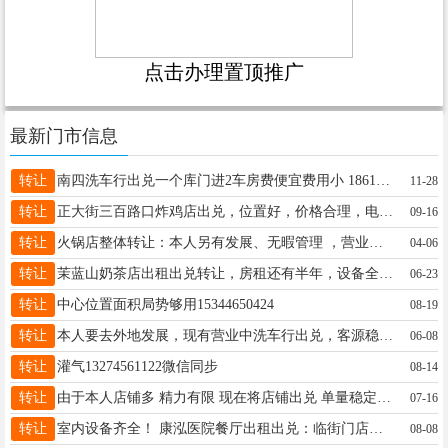
点击办理置顶推广
最新门市信息
转让
南四洗车行出兑一个库门进2车房费便宜费用小 18614555000
11-28
转让
正大街三百路口炸鸡店出兑，位置好，价格合理，电话15245510811
09-16
转让
火锅店整体转让：本人另有发展、无暇管理 ，营业中火锅店整体出兑，一二楼730平，新装修，接手即赚钱，联系电话：13149551090非诚勿扰
04-06
转让
茉蓝山奶茶店出租出兑转让，房租还有半年，设备全新，客源稳定，地理位置优越，老板不在望奎本地发展，实在忙不过来，特此割让，诚心的电话联系15636621100，价格可议，非诚勿扰。
06-23
转让
中心位置面积局势够用15344650424
08-19
转让
本人要去外地发展，现有营业中洗车行出兑，客源稳定，接手可盈利，设备齐全，联系电话，17645533476，非诚勿扰
06-08
转让
灌气13274561122微信同步
08-14
转让
由于本人店铺多 精力有限 现在将店铺出兑 单量稳定 夫妻干百分百赚钱 可以过来看非诚勿扰 电话15542164303（饭口勿扰）
07-16
转让
室内设备齐全！ 康泓医院餐厅出租出兑：临街门店位于华晨东侧黄金地段，自带客流，联系电话：13904555252
08-08