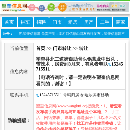
首页
拼车
招聘
门市
租房
房产
二手
商家
线微信小程序:望奎信息港 免责声明：本栏目信息由网友自行发布，望奎信息网不承担任
公告：
当前位置
首页
>>
门市转让
>> 转让
望奎县北二道街自助骨头锅营业中出兑，
带技术，房费到8月末，有意者电联
15245
715511
信息内容
【电话咨询时，请一定说明在望奎信息网
看到的，谢谢！】
联系手机
15245715511
号码归属地:哈尔滨市移动
望奎信息网(www.wangkui.cc)提醒您：1、
请查看
发布者手机归属地与IP地址是否本地
。2、手工
活、网络兼职、刷单，都是骗子！凡以各种名义
防骗提醒：
收取费用的都是骗子！
找工作是往兜里挣钱，让
你往外掏钱的都是骗子
！异地招聘请提高警惕，