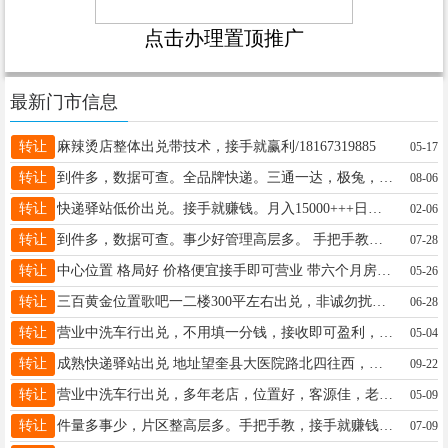
点击办理置顶推广
最新门市信息
转让
麻辣烫店整体出兑带技术，接手就赢利/18167319885
05-17
转让
到件多，数据可查。全品牌快递。三通一达，极兔，邮政 手把手教，接手就赚钱。每月有稳定收入。诚心想干18697055522价格面议
08-06
转让
快递驿站低价出兑。 ​接手就赚钱。月入15000+++日到件1200-1400+有能力的电话17504553424
02-06
转让
到件多，数据可查。事少好管理高层多。 手把手教，接手就赚钱。每月有稳定收入。诚心想干18697055522价格面议
07-28
转让
中心位置 格局好 价格便宜接手即可营业 带六个月房租153444650424
05-26
转让
三百黄金位置歌吧一二楼300平左右出兑，非诚勿扰联系电话13009922556
06-28
转让
营业中洗车行出兑，不用填一分钱，接收即可盈利，电话：13796573718
05-04
转让
成熟快递驿站出兑 地址望奎县大医院路北四往西，铂金华府店，地理位置好，发展空间大。日均稳定到件700+适合夫妻干 接手就赚钱有意者联系15845539825
09-22
转让
营业中洗车行出兑，多年老店，位置好，客源佳，老顾客多，无需养店，接手即可盈利，非诚勿扰，诚心出兑，正常营业中，联系电话：15545510961 忙时未接请稍后联系
05-09
转让
件量多事少，片区整高层多。手把手教，接手就赚钱。每月有稳定收入。诚心想干18697055522价格面议
07-09