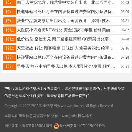
转让
由于店主换地方，现营业中女装店出兑，北二巧面小厨对面联系电话13083333537
05-03
转让
快递驿站出兑15万全在内设备费过户费室内灯条设备九成新房租四月一交的 手把手教会为止不用去外地打工 月入过万 两个人轻松经营 适合夫妻干 数据真实可查联系电话13359929316
08-09
转让
营业中品牌奶茶店出租出兑，全套设备＋原料+技术一并交付，成熟客源，无需重新筹备，低成本创业优选，有意致电详谈：19904858485
07-31
转让
大医院小四道街KTV出兑 资金短缺可年租 价格美丽 有意者加微信：18724366718（非成勿扰）
07-02
转让
低价出兑 空屋出兑 南二路银座商都 QQ鸡架出兑南二路银座商都有一70平商服低价空屋出兑也可以带技术 18614544350
07-28
转让
家里变故 转让 顾客稳定 口味好 别拿要黄的比 给宇涵这边 最好小两口 不想出去打工的 一年能挣十多万块钱 明盘15万 ，18945558936非诚勿扰近期成交 可谈！
02-16
转让
快递驿站出兑15万全在内设备费过户费室内灯条设备九成新房租四月一交的 手把手教会为止不用去外地打工 月入过万 两个人轻松经营 适合夫妻干 联系电话微信同步13359929316
07-28
转让
早餐店 营业中的早餐店出兑 本人要到外地发展,现将营业中的早餐店出兑，接手就能赚钱，客源稳定，价格面谈。联系电话15046580022
06-21
声明：
本站所有信息均由发布者提供，请您仔细辨别信息真伪，对于虚假类等
信息对您造成的任何损失，望奎信息网不承担一切责任。
Copyright © 2022-2025 望奎信息网(www.wangkui.cc) All Rights Reserved.
本网站由
望奎信息网
运营维护 微信：wangkuiba
网站地图
网站备案：
晋ICP备15003148号
晋公网安备14072202000049号