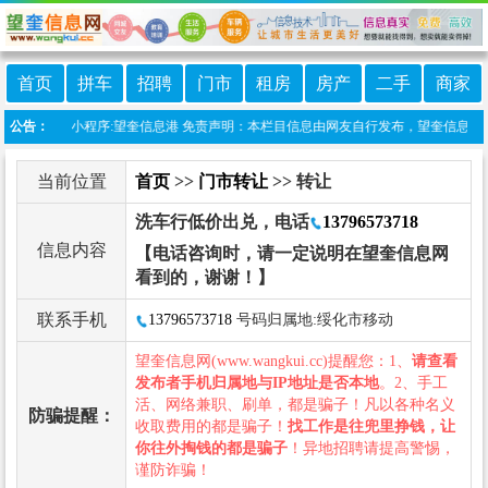
首页
拼车
招聘
门市
租房
房产
二手
商家
站上线微信小程序:望奎信息港 免责声明：本栏目信息由网友自行发布，望奎信息网不承
公告：
当前位置
首页
>>
门市转让
>> 转让
洗车行低价出兑，电话
13796573718
信息内容
【电话咨询时，请一定说明在望奎信息网
看到的，谢谢！】
联系手机
13796573718
号码归属地:绥化市移动
望奎信息网(www.wangkui.cc)提醒您：1、
请查看
发布者手机归属地与IP地址是否本地
。2、手工
活、网络兼职、刷单，都是骗子！凡以各种名义
防骗提醒：
收取费用的都是骗子！
找工作是往兜里挣钱，让
你往外掏钱的都是骗子
！异地招聘请提高警惕，
谨防诈骗！