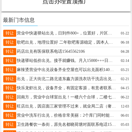
点击办理置顶推广
最新门市信息
转让
营业中快递驿站出兑，日到件800+，位置好，片区整，好管理，室内灯条取件，方便快捷，两个人就可经营，收入可观，接手即可挣钱，电话18182751925
01-22
转让
歌吧出兑，地理位置好 二年歌吧客源稳定，因本人家中有事无暇经营 价格面议18245538707
06-18
转让
药店出兑有医保联系电话15645562106
04-28
转让
快递驿站低价出兑。 ​接手就赚钱。月入15000+++日到件1200-1400+有能力的电话17504553424
02-14
转让
麻辣烫营业中出兑设备齐全空屋也可以出兑面积140平电话15214524692
03-21
转让
出兑，正大街北二路北道东鑫力源洗衣坊干洗店出兑急兑，因家中有事无人管理客源稳定，有意者联系电话15765796059
02-21
转让
快乐龙虾出兑，设备齐全，有固定客源，有意者联系15004556540
04-15
转让
回南方，营业中台球室出兑！一楼六个台球，二楼七个麻将屋，带地下室，装修豪华，设备齐全，接手什么也不用填！ 非诚勿扰，电话18666552111
06-22
转让
旺店出兑，因店面三家管理不过来，就业局二店（奢侈品洗护店）外➕洗衣洗鞋。出兑。十多年老店客源稳定。十多年会员多多，适合小两口经营。固定收入。具体咨询☎️17845050088
12-03
转让
营业中洗车行出兑，价格非常美丽：2个库门同时能进4个车:店主要去外地着急出兑：有想干洗车行自己当老板的电话联系微信同步15184564665
06-01
转让
卫生路餐饮一条街，原先名都晓荷塘对面联系电话15545188187
05-03