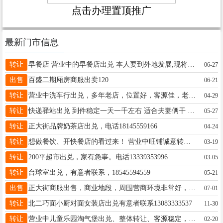
点击办理置顶推广
最新门市信息
转让
早餐店 营业中的早餐店出兑 本人要到外地发展,现将营业中的早餐店出兑，接手就能赚钱，客源稳定，价格面谈。联系电话15046580022
06-27
出售
百盛二期厢房商服出卖120
06-21
转让
营业中洗车行出兑，多年老店，位置好，客源佳，老顾客多，无需养店，接手即可盈利，非诚勿扰，诚心出兑，正常营业中，联系电话：15545510961 忙时未接请稍后联系
04-29
转让
快递驿站出兑 到件稳定一天一千左右 适合夫妻俩干 不想出去打工 这个快递首选 收入稳定 有想法的电话联系 15046581444 非诚勿扰
05-27
转让
正大街品牌奶茶店出兑，电话18145559166
04-24
转让
想做餐饮、开快餐店的看过来！ 营业中旺铺诚意转让， 位置好、客流大、老客多、全套设备， 无需重新装修，直接开店赚钱， 因个人原因转让，非店问题，可实地考察。15326555526
03-19
转让
200平超市出兑，家有急事。电话13339353996
03-05
转让
台球室出兑，有意者联系，18545594559
05-21
出售
正大街商服出售，商业地段，周围营商环境非常好，交通便利人流量非常大，适合各种经营项目。正大街同源二期小区楼下。一、二楼，总面积 218 平方，价格美丽 电话13845349555
07-01
转让
北二巧面小厨对面女装店出兑有意者联系13083333537
11-30
转让
营业中儿童乐园淘气堡出兑、整体转让、客源稳定，接手即可营业、电话☎️13224555174
02-20