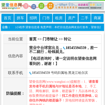
首页
拼车
招聘
门市
租房
房产
二手
商家
站上线微信小程序:望奎信息港 免责声明：本栏目信息由网友自行发布，望奎信息网不承
公告：
当前位置
首页
>>
门市转让
>> 转让
营业中台球室出兑，
18545594559
，差一
不二就行，给钱就兑。
信息内容
【电话咨询时，请一定说明在望奎信息网
看到的，谢谢！】
联系手机
18545594559
号码归属地:黑龙江哈尔滨
望奎信息网(www.wangkui.cc)提醒您：1、
请查看
发布者手机归属地与IP地址是否本地
。2、手工
活、网络兼职、刷单，都是骗子！凡以各种名义
防骗提醒：
收取费用的都是骗子！
找工作是往兜里挣钱，让
你往外掏钱的都是骗子
！异地招聘请提高警惕，