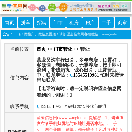
首页
拼车
招聘
门市
租房
房产
二手
商家
防诈骗！做推广、做信息置顶！请加望奎信息网客服微信：wangkuiba
公告：
当前位置
首页
>>
门市转让
>> 转让
营业员洗车行出兑，多年老店，位置好，
客源佳，老顾客多，无需养店，接手即可
盈利，非诚勿扰，诚心出兑，正常营业
中，联系电话：
15545510961
忙时未接请
信息内容
稍后联系
【电话咨询时，请一定说明在望奎信息网
看到的，谢谢！】
联系手机
15545510961
号码归属地:绥化市联通
望奎信息网(www.wangkui.cc)提醒您：1、
请查看
发布者手机归属地与IP地址是否本地
。2、手工
活、网络兼职、刷单，都是骗子！凡以各种名义