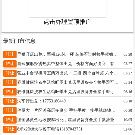
点击办理置顶推广
最新门市信息
转让
早餐旺店出兑，面积120纯一楼 装修不过时接手就赚钱。有稳定客源。电话☎13114659018
05-20
转让
喜辣猫麻辣烫热卖中整体出兑，价格方面好协商，有意者请联系18167319885
03-27
转让
营业中台球棋牌室两万出兑 一二楼 四个台球桌 六个单间 位置林峰广场路口 联系15577755444
03-27
转让
赛维健康洗衣生活馆旺季出兑店里设备齐全接手即可赚钱店里可以吃住需要照顾老人孩子乡下屯子来回跑店里总关门影响生意隐疼割爱有意者私聊，适合陪读包教包会微信同步15145726944
05-24
转让
赛维健康洗衣生活馆旺季出兑店里设备齐全接手即可赚钱店里可以吃住需要照顾老人孩子乡下屯子来回跑店里总关门影响生意隐疼割爱有意者私聊，适合陪读包教包会微信同步15145726944
06-16
转让
洗车行出兑：17753180440
05-10
转让
件量大，片区整高层多事少 手把手教，接手就赚钱。每月有稳定收入。月入过万的诚心想干18697055522价格面议
06-30
转让
望奎县黄金地段按摩出兑，屋里设备齐全接手就营业，17604517012
10-05
转让
8米x2米8大型餐车电话13187043751
02-06