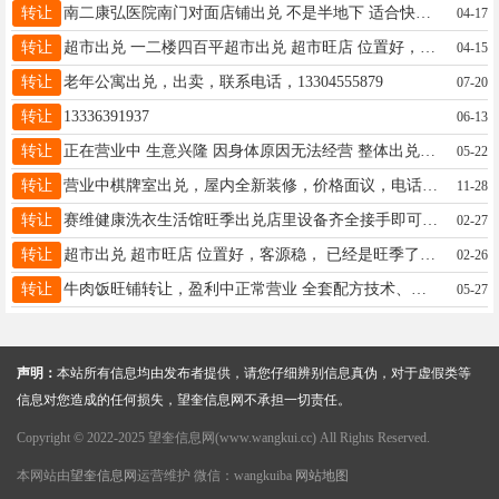
转让
南二康弘医院南门对面店铺出兑 不是半地下 适合快餐店 联系电话15636578292
04-17
转让
超市出兑 一二楼四百平超市出兑 超市旺店 ​位置好，客源稳， ​接手必赚钱​☎15214501113闲聊的绕
04-15
转让
老年公寓出兑，出卖，联系电话，13304555879
07-20
转让
13336391937
06-13
转让
正在营业中 生意兴隆 因身体原因无法经营 整体出兑 厂房（300平）+货+货源+客源（三十年）+技术 价格面议 联系电话13125951260
05-22
转让
营业中棋牌室出兑，屋内全新装修，价格面议，电话18746522887
11-28
转让
赛维健康洗衣生活馆旺季出兑店里设备齐全接手即可赚钱店里可以吃住需要照顾老人孩子乡下屯子来回跑店里总关门影响生意隐疼割爱有意者私聊，微信同步15145726944
02-27
转让
超市出兑 超市旺店 ​位置好，客源稳， ​已经是旺季了接手必赚钱​☎15214501113闲聊的绕
02-26
转让
牛肉饭旺铺转让，盈利中正常营业 全套配方技术、设备、装修整体转让 客源稳定、望奎最火路段、回头客多、口碑极好、操作简单、出餐快，男女老少都能干 ，接手直接营业15665067888
05-27
声明：
本站所有信息均由发布者提供，请您仔细辨别信息真伪，对于虚假类等
信息对您造成的任何损失，望奎信息网不承担一切责任。
Copyright © 2022-2025 望奎信息网(www.wangkui.cc) All Rights Reserved.
本网站由
望奎信息网
运营维护 微信：wangkuiba
网站地图