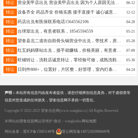
转让
营业美甲店出兑 营业美甲店出兑 因为个人原因无法继续经营 忍痛出售 一年房租东西齐全 顾客稳定 价钱合适 接手可营业 电话 18346776942
06-12
转让
设备齐全 药品齐全 价格实惠 接手直接干 诚心诚意想干的 具体事宜请联系：15046586776-陆先生
12-12
转让
药店出兑有医保联系电话15645562106
04-28
转让
台球室出兑，有意者联系，18545594559
05-21
转让
望奎县北二道街自助骨头锅营业中出兑，带技术，房费到8月末，有意者电联15245715511
05-28
转让
红五妈妈驿站出兑，接手就赚钱，价格美丽，有意者联系电话15046606555 家人们帮忙转发谢谢??????
07-09
转让
旺铺转让，洗鞋店诚意转让，零经验可做，成熟洗鞋店带技术设备，整体转让，因家中老人生病，盈利中洗鞋店忍痛出让，机会难得，非诚勿扰,联系电话：15846683839
05-30
转让
日到件800+，位置好，片区整，好管理，室内灯条取件，方便快捷，两个人就可经营，收入可观，接手即可挣钱， 电话微信同步15004558630.不想外出打工的最佳选择
04-24
声明：
本站所有信息均由发布者提供，请您仔细辨别信息真伪，对于虚假类等
信息对您造成的任何损失，望奎信息网不承担一切责任。
Copyright © 2022-2025 望奎信息网(www.wangkui.cc) All Rights Reserved.
本网站由
望奎信息网
运营维护 微信：wangkuiba
网站地图
网站备案：
晋ICP备15003148号
晋公网安备14072202000049号