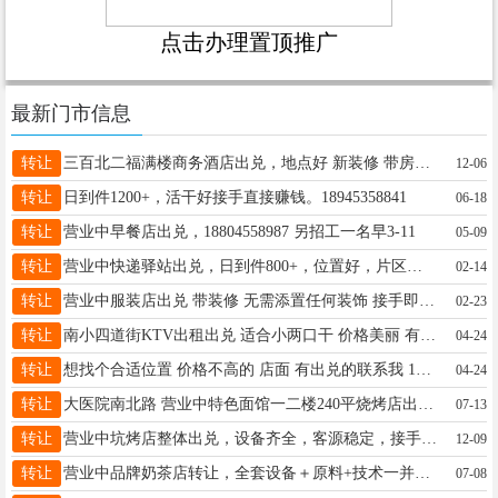
点击办理置顶推广
最新门市信息
转让
三百北二福满楼商务酒店出兑，地点好 新装修 带房租 客流量好 包赚钱 可签合同 电话:18846592777
12-06
转让
日到件1200+，活干好接手直接赚钱。18945358841
06-18
转让
营业中早餐店出兑，18804558987 另招工一名早3-11
05-09
转让
营业中快递驿站出兑，日到件800+，位置好，片区整，好管理，室内灯条取件，方便快捷，两个人就可经营，收入可观，接手即可挣钱， 电话18182751925不想外出打工的最佳选择
02-14
转让
营业中服装店出兑 带装修 无需添置任何装饰 接手即盈利 因为个人原因 现无力经营 位置正大街三百附近 非诚勿扰13555328698
02-23
转让
南小四道街KTV出租出兑 适合小两口干 价格美丽 有意者加微信：18724366718
04-24
转让
想找个合适位置 价格不高的 店面 有出兑的联系我 13352559188
04-24
转让
大医院南北路 营业中特色面馆一二楼240平烧烤店出兑 特色面馆 包教技术 位置好 敢角 门脸大 外面能摆大排档 接手就营业 一分钱不用添 有意向的老板☎咨询 15145720345
07-13
转让
营业中坑烤店整体出兑，设备齐全，客源稳定，接手即可盈利，联系电话:15636556163
12-09
转让
营业中品牌奶茶店转让，全套设备＋原料+技术一并交付，成熟客源，无需重新筹备，低成本创业优选，有意致电详谈：19904858485
07-08