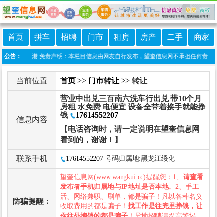
首页
拼车
招聘
门市
租房
房产
二手
商家
:望奎信息港 免责声明：本栏目信息由网友自行发布，望奎信息网不承担任何责任！提高
公告：
当前位置
首页
>>
门市转让
>> 转让
营业中出兑三百南六洗车行出兑 带10个月
房租 水免费 电便宜 设备全带着接手就能挣
钱
17614552207
信息内容
【电话咨询时，请一定说明在望奎信息网
看到的，谢谢！】
联系手机
17614552207
号码归属地:黑龙江绥化
望奎信息网(www.wangkui.cc)提醒您：1、
请查看
发布者手机归属地与IP地址是否本地
。2、手工
活、网络兼职、刷单，都是骗子！凡以各种名义
防骗提醒：
收取费用的都是骗子！
找工作是往兜里挣钱，让
你往外掏钱的都是骗子
！异地招聘请提高警惕，