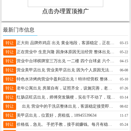
点击办理置顶推广
最新门市信息
转让
正大街 品牌炸鸡店 出兑 黄金地段，客源稳定，正在营业中 设备齐全，接手即可经营，接手就能盈利 有意联系188 4288 9053、15842664224，非诚勿扰！
03-15
转让
正在营业中 生意兴隆 因身体原因无法经营 整体出兑 厂房（300平）+货+货源+客源（三十年）+技术 价格面议 联系电话13125951260
05-22
转让
营业中台球棋牌室三万出兑 一二楼 四个台球桌 六个单间 位置林峰广场路口 联系15577755444
04-15
转让
营业美甲店出兑 营业美甲店出兑 因为个人原因无法继续经营 忍痛出售 一年房租东西齐全 顾客稳定 价钱合适 接手可营业 电话 18346776942
06-08
转让
特色水浒烤肉营业中盈利店出兑！特许经营权 整体打包转，设备技术全带，接手就干，可看流水，赚钱不用等，电话19289737086
05-10
转让
老年公寓出兑 房屋自有，证照齐全，设施完善，老人已满，位置在望奎县乡镇，检查少事少，电话：13304555879，13763713350。
07-26
转让
红肠店旺店出兑，师傅突发脑梗，实在干不动了，现忍痛转让正在营业的红肠店！生意稳定，接手即可盈利，包教正宗果木熏烤哈红肠全套技术配方毫无保留无需经验5.3万不讲18604652624
03-14
转让
出兑 营业中的干洗店整体出兑，客源稳定接受即赚钱，无需添加任何设备，包教包会。13945562130
08-02
转让
美甲店出兑，位置好，房租低，18945539634
11-17
转让
价格低，急兑。 手把手教，接手就赚钱。每月有稳定收入。15000+诚心想干18697055522价格面议
05-24