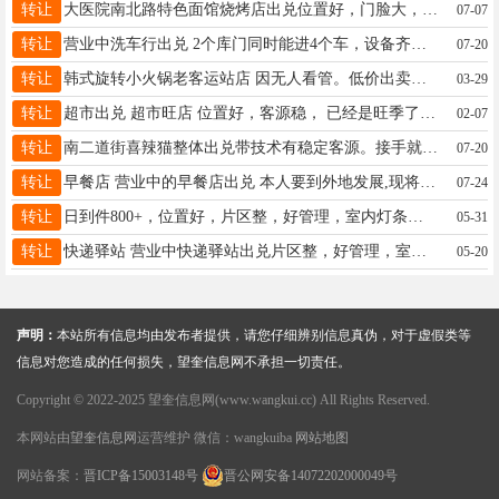
转让
大医院南北路特色面馆烧烤店出兑位置好，门脸大，诚心联系电话，15145720345
07-07
转让
营业中洗车行出兑 2个库门同时能进4个车，设备齐全 客源稳定 多年老店，接手即可盈利， 9 个月房租 有意者电话联系 电话 18645512416
07-20
转让
韩式旋转小火锅老客运站店 因无人看管。低价出卖出兑，出租。接手就直接赚钱，一年稳赚10万左右。13年老店有稳定客源。近期成交价格优惠。有诚意的可以致电18746561666
03-29
转让
超市出兑 超市旺店 ​位置好，客源稳， ​已经是旺季了接手必赚钱​☎15214501113闲聊的绕
02-07
转让
南二道街喜辣猫整体出兑带技术有稳定客源。接手就盈利。因家中有事忍痛转让，有意者请联系我，电话18167319885
07-20
转让
早餐店 营业中的早餐店出兑 本人要到外地发展,现将营业中的早餐店出兑，接手就能赚钱，客源稳定，价格面谈。联系电话15046580022。 招聘早餐工
07-24
转让
日到件800+，位置好，片区整，好管理，室内灯条取件，方便快捷，两个人就可经营，月收入万元，接手即可挣钱， 电话微信同步15004558630.不想外出打工的最佳选择
05-31
转让
快递驿站 营业中快递驿站出兑片区整，好管理，室内灯条取件，方便快捷，两个人就可经营，收入可观，接手即可挣钱设备都是新的电话13359929316
05-20
声明：
本站所有信息均由发布者提供，请您仔细辨别信息真伪，对于虚假类等
信息对您造成的任何损失，望奎信息网不承担一切责任。
Copyright © 2022-2025 望奎信息网(www.wangkui.cc) All Rights Reserved.
本网站由
望奎信息网
运营维护 微信：wangkuiba
网站地图
网站备案：
晋ICP备15003148号
晋公网安备14072202000049号