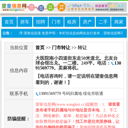
首页
拼车
招聘
门市
租房
房产
二手
商家
线微信小程序:望奎信息港 免责声明：本栏目信息由网友自行发布，望奎信息网不承担任
公告：
当前位置
首页
>>
门市转让
>> 转让
大医院南小四道街东走50米道北。北友台
球会馆出兑。一二楼。249平。电话：
130
91569779
。卖麻将机。
信息内容
【电话咨询时，请一定说明在望奎信息网
看到的，谢谢！】
联系手机
13091569779
号码归属地:绥化市联通
望奎信息网(www.wangkui.cc)提醒您：1、
请查看
发布者手机归属地与IP地址是否本地
。2、手工
活、网络兼职、刷单，都是骗子！凡以各种名义
防骗提醒：
收取费用的都是骗子！
找工作是往兜里挣钱，让
你往外掏钱的都是骗子
！异地招聘请提高警惕，