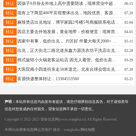
转让
因孩子9月份去外地上高中需要陪读，现将营业中超市出兑，有烟证，货品也就剩1000左右，烟也就30多条了，相当于对个空屋的价格，联系电话：15774551836，非诚勿扰
06-15
转让
现有上下两层400平宾馆整体出兑，地段优质、客源稳定、设施齐全，接手即可营业，无后顾之忧，诚意转让，非诚勿扰电话18249072975
07-20
转让
麻辣烫店出兑地址，博宇家园2号楼5号商服联系电话15214524692
02-04
转让
因店主要去外地发展，黄金地带：价格便宜：现将营业中洗车行出兑，单库 设备齐全 药水齐全 新装修 想做精洗的不二选择。 联系电话：18745579779
04-01
转让
因家中有事，低价出兑， 片区好 件量大每天2000+ 发展空间大 发件多，位置好，店内取件智能化 电话18363177375 急转，诚心兑联系微信同步
05-11
转让
出兑，正大街北二路北道东鑫力源洗衣坊干洗店出兑急兑，因家中有事无人管理客源稳定，有意者联系电话15765796059
02-28
转让
韩式旋转小火锅老客运站店 因无人看管。低价出卖出兑，出租。接手就直接赚钱，一年稳赚10万左右。13年老店有稳定客源。近期成交价格优惠。有诚意的可以致电18746561666
03-29
转让
大医院南小四道街东走50米道北。北友台球会馆出兑。一二楼249平。卖9成新麻将机。华晨购物广场净平10平精品屋出卖。价格10万。电话：13091569779
07-20
转让
富源快递整体转让，13304553560
02-21
声明：
本站所有信息均由发布者提供，请您仔细辨别信息真伪，对于虚假类等
信息对您造成的任何损失，望奎信息网不承担一切责任。
Copyright © 2022-2025 望奎信息网(www.wangkui.cc) All Rights Reserved.
本网站由
望奎信息网
运营维护 微信：wangkuiba
网站地图