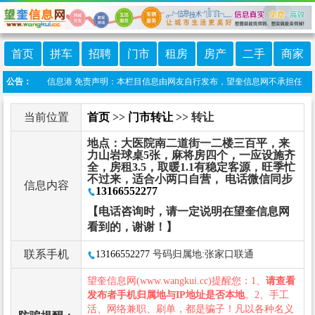
首页
拼车
招聘
门市
租房
房产
二手
商家
程序:望奎信息港 免责声明：本栏目信息由网友自行发布，望奎信息网不承担任何责任！
公告：
当前位置
首页
>>
门市转让
>> 转让
地点：大医院南二道街一二楼三百平，来
力山岩球桌5张，麻将房四个，一应设施齐
全，房租3.5，取暖1.1有稳定客源，旺季忙
不过来，适合小两口自营， 电话微信同步
信息内容
13166552277
【电话咨询时，请一定说明在望奎信息网
看到的，谢谢！】
联系手机
13166552277
号码归属地:张家口联通
望奎信息网(www.wangkui.cc)提醒您：1、
请查看
发布者手机归属地与IP地址是否本地
。2、手工
活、网络兼职、刷单，都是骗子！凡以各种名义