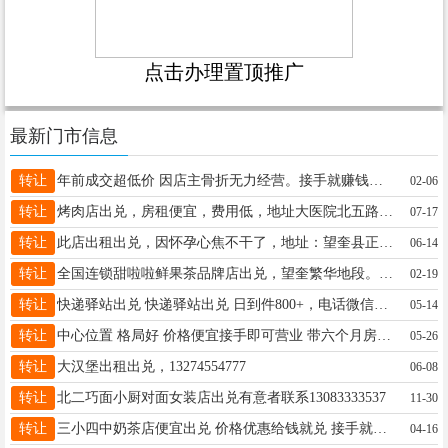
点击办理置顶推广
最新门市信息
转让
年前成交超低价 因店主骨折无力经营。接手就赚钱。 日到件1200+。每月有稳定收入15000+诚心想干18697055522价格面议
02-06
转让
烤肉店出兑，房租便宜，费用低，地址大医院北五路口东20米路北，电话18445534561
07-17
转让
此店出租出兑，因怀孕心焦不干了，地址：望奎县正大街国税局对面 联系电话~13945506508
06-14
转让
全国连锁甜啦啦鲜果茶品牌店出兑，望奎繁华地段。店面装修升级。适合年轻小两口，到手直接干，年利润可观！老店有稳定客源，接手即可盈利。年后价格可以优惠，电话:18845525222
02-19
转让
快递驿站出兑 快递驿站出兑 日到件800+，电话微信同步：13796166831
05-14
转让
中心位置 格局好 价格便宜接手即可营业 带六个月房租153444650424
05-26
转让
大汉堡出租出兑，13274554777
06-08
转让
北二巧面小厨对面女装店出兑有意者联系13083333537
11-30
转让
三小四中奶茶店便宜出兑 价格优惠给钱就兑 接手就挣钱 17304509659
04-16