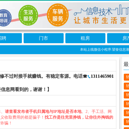
招聘
门市
租房
房
本站上线微信小程序:望奎信息港 
最
 装修不过时接手就赚钱。有稳定客源。电话☎
1311465901
奎信息网看到的，谢谢！】
1、
请查看发布者手机归属地与IP地址是否本地
。2、手工活、网
名义收取费用的都是骗子！
找工作是往兜里挣钱，让你往外掏钱的
防诈骗！