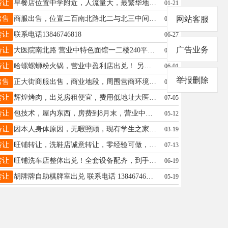
转让
早餐店位置中学附近，人流量大，最繁华地带，新装修有档次。因家中突然有事。 95岁老人急需照顾，真的没办法经营了。想当老板的，不想给别人打工的，这是最好的机遇。15946158322
01-21
出售
商服出售，位置二百南北路北二与北三中间，面积122平，一二楼，有房照可贷款。32.8万。楼房价买商服，中介勿扰☎:13555376777
网站客服
02-10
转让
联系电话13846746818
06-27
广告业务
转让
大医院南北路 营业中特色面馆一二楼240平烧烤店出兑 特色面馆 包教技术 位置好 敢角 门脸大 外面能摆大排档 接手就营业 一分钱不用添 低价吉兑 15145720345
07-31
转让
哈螺螺蛳粉火锅，营业中盈利店出兑！ 另有生意忙不过来，整体打包转，设备技术全带，接手就干，可看流水，赚钱不用等，电话☎：13904555343
06-01
举报删除
出售
正大街商服出售，商业地段，周围营商环境非常好，交通便利人流量非常大，适合各种经营项目。正大街同源二期小区楼下。一、二楼，总面积 218 平方，价格美丽 电话13845349555
06-27
转让
辉煌烤肉，出兑房租便宜，费用低地址大医院北五路口东20米路北联系电话18445534561
07-05
转让
包技术，屋内东西，房费到8月末，营业中出兑4万，15245715511
05-12
转让
因本人身体原因，无暇照顾，现有学生之家忍痛出兑，生源稳定，接手就挣钱，闲聊勿扰，诚心兑的打电话13091539546
03-19
转让
旺铺转让，洗鞋店诚意转让，零经验可做，成熟洗鞋店带技术设备，整体转让，因家中老人生病，盈利中洗鞋店忍痛出让，地址：正大街，位置好！机会难得，非诚勿扰联系电话：13945548387
07-13
转让
旺铺洗车店整体出兑！全套设备配齐，到手直接开店经营，紧挨广场、门市带二楼，附近小区多，现有稳定老客源，门店正常运营，一整年房租，有意者详谈。 电话：17504558221
06-19
转让
胡牌牌自助棋牌室出兑 联系电话 13846746818
05-19