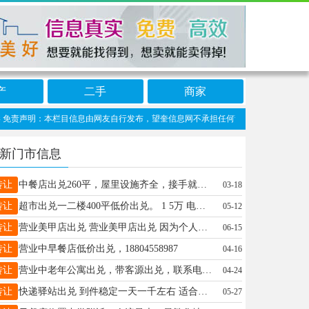
产
二手
商家
免责声明：本栏目信息由网友自行发布，望奎信息网不承担任何责任！提高警惕，谨防诈骗！
新门市信息
转让
中餐店出兑260平，屋里设施齐全，接手就干，电梯空调三相电全都带，低价出兑，给钱就兑.联系电话，15945555351
03-18
转让
超市出兑一二楼400平低价出兑。 1 5万 电话15214501113
05-12
转让
营业美甲店出兑 营业美甲店出兑 因为个人原因无法继续经营 忍痛出售 一年房租东西齐全 顾客稳定 价钱合适 接手可营业 电话 18346776942
06-15
转让
营业中早餐店低价出兑，18804558987
04-16
转让
营业中老年公寓出兑，带客源出兑，联系电话18945529688
04-24
转让
快递驿站出兑 到件稳定一天一千左右 适合夫妻俩干 不想出去打工 这个快递首选 收入稳定 有想法的电话联系 15046581444 非诚勿扰
05-27