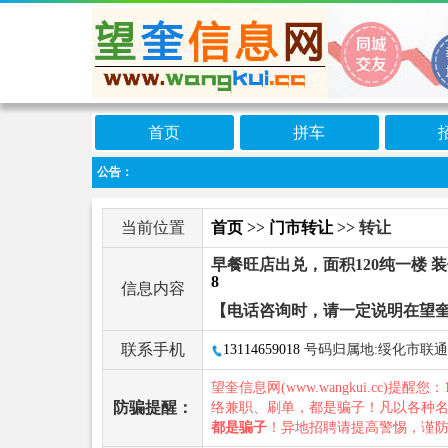
首页
拼车
公告：
当前位置
首页
>>
门市转让
>> 转让
早餐旺店出兑，面积120纯一楼
8
信息内容
【电话咨询时，请一定说明在望
联系手机
13114659018
号码归属地:绥化市联通
望奎信息网(www.wangkui.cc)提醒您：
防骗提醒：
络兼职、刷单，都是骗子！凡以各种
都是骗子
！异地招聘请提高警惕，谨