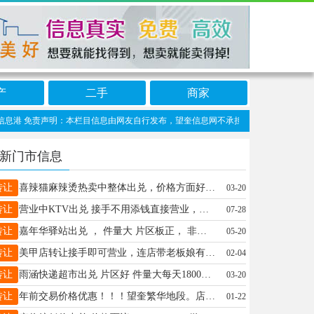
产
二手
商家
港 免责声明：本栏目信息由网友自行发布，望奎信息网不承担任何责任！提高警惕，谨防
新门市信息
转让
喜辣猫麻辣烫热卖中整体出兑，价格方面好协商，有意者请联系17614551833
03-20
转让
营业中KTV出兑 接手不用添钱直接营业，价格美丽 有意者加微信：18724366718（非诚勿扰）
07-28
转让
嘉年华驿站出兑 ， 件量大 片区板正， 非诚勿扰 15590998601
05-20
转让
美甲店转让接手即可营业，连店带老板娘有固定客源（带店里微信，如有需要原店主可留店帮忙到过完年锁客，租金嘎嘎便宜，电话13224555513
02-04
转让
雨涵快递超市出兑 片区好 件量大每天1800+ 发展空间大 有实力能想赚钱的来 发件多，位置好，店内取件智能化 电话18363177375，价格面议诚心出兑，有意者联系
03-20
转让
年前交易价格优惠！！！望奎繁华地段。店面全新装修升级。到手直接干，年利润可观！有稳定客源，接手即可盈利。电话:18845525222
01-22