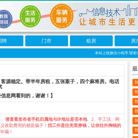
招聘
门市
租房
房
本站上线微信小程序:望奎信息
最
，客源稳定。带半年房租，五张案子，四个麻将房。电话
扰
奎信息网看到的，谢谢！】
1、
请查看发布者手机归属地与IP地址是否本地
。2、手工活、网
名义收取费用的都是骗子！
找工作是往兜里挣钱，让你往外掏钱的
防诈骗！