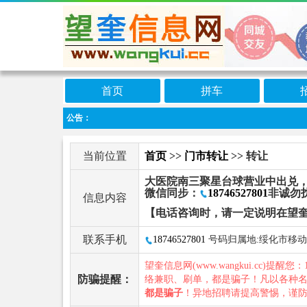
首页
拼车
公告：
当前位置
首页
>>
门市转让
>> 转让
大医院南三聚星台球营业中出兑
微信同步：
18746527801
非诚勿
信息内容
【电话咨询时，请一定说明在望
联系手机
18746527801
号码归属地:绥化市移动
望奎信息网(www.wangkui.cc)提醒您：
防骗提醒：
络兼职、刷单，都是骗子！凡以各种
都是骗子
！异地招聘请提高警惕，谨