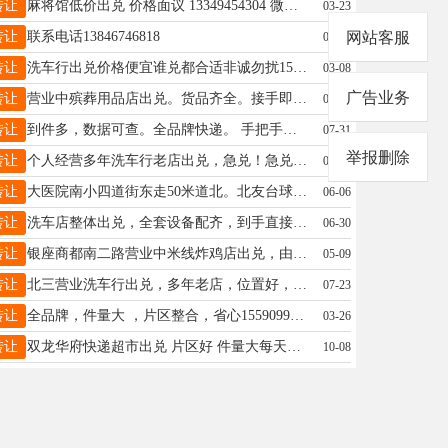
转让
麻将馆低价出兑 价格面议 13349454304 微信同步
03-23
转让
联系电话13846746818
网站客服
01-24
转让
洗车行出兑价格便宜谁兑都合适非诚勿扰15184564665
03-08
广告业务
转让
营业中殡葬用品店出兑。货品齐全。接手即可赚钱，联系电话13314558380
02-20
转让
到件多，数据可查。全品牌快递。 手把手教，接手就赚钱。每月有稳定收入。诚心想干18697055522价格面议
07-31
举报删除
转让
个人经营多年洗车行老店出兑，急兑！急兑！电话15665021902
07-12
转让
大医院南小四道街东走50米道北。北友台球会馆出兑。一二楼。249平。电话：13091569779
06-06
转让
洗车店整体出兑，全套设备配齐，到手直接开店 经营，11个月房租，有意者详谈。电话 17504558221
06-30
转让
银座商都南二路营业中米线炸鸡店出兑，由于本人去外地上班，现营业出兑，包教技术，也可空屋出兑，价格美丽，欢迎咨询，电话18614544350
05-09
转让
北三营业洗车行出兑，多年老店，位置好，客源佳，老顾客多，无需养店，接手即可盈利，非诚勿扰，诚心出兑，正常营业中，9个月房租18645512416
07-23
转让
全品牌，件量大 ，片区整合，省心15590998601
03-26
转让
双龙华府快递超市出兑 片区好 件量大每天1200+ 发展空间大 有实力能吃苦想赚钱的来 电话15046580090
10-08