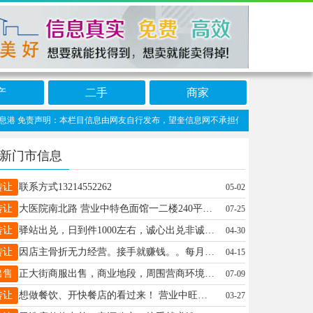
产
二手
商家
 免责声明：本栏目信息由网友自行发布，望奎信息网不承担任何责任！提高警惕，谨防诈
新门市信息
转让
联系方式13214552262
05-02
转让
大医院南北路 营业中特色面馆一二楼240平烧烤店出兑 特色面馆 包教技术 位置好 敢角 门脸大 外面能摆大排档 接手就营业 一分钱不用添 有意向的老板☎咨询 15145720345
07-25
转让
驿站出兑，日到件1000左右，诚心出兑非诚勿扰电话微信同步13204559533
04-30
转让
因店主骨折无力经营。接手就赚钱。。每月有稳定收入15000+诚心想干18697055522价格面议
04-15
出售
正大街商服出售，商业地段，周围营商环境非常好，交通便利人流量非常大，适合各种经营项目。正大街同源二期小区楼下。一、二楼，总面积 218 平方，价格美丽 电话13845349555
07-09
转让
想做餐饮、开快餐店的看过来！ 营业中旺铺诚意转让， 纯一楼、位置好、客流大、老客多、全套设备，无需重新装修，直接开店赚钱，个人原因非店问题，欢迎实地考察15326555526
03-27