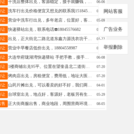
转让
干洗店整体出兑，客源稳定，接手就赚钱，无需添加设备，有意者请联系13945562130
06-06
转让
洗车行出兑价格便宜又想兑的联系我15184564665
网站客服
02-14
转让
营业中洗车行出兑，多年老店，位置好，客源佳，老顾客多，无需养店，接手即可盈利，非诚勿扰，诚心出兑，正常营业中，联系电话：15545510961 忙时未接请稍后联系
05-09
广告业务
转让
快递驿站出兑，联系电话☎️18045576682
07-21
转让
出兑，正大街北二路北道东鑫力源洗衣坊干洗店出兑急兑，因家中有事无人管理客源稳定，有意者联系电话15765796059
01-22
举报删除
转让
营业中早餐店低价出兑，18804558987
03-24
转让
大连华府珑湖湾快递驿站 手把手教，接手就赚钱。每月有稳定收入。月入过万的诚心想干18697055522价格面议
06-08
转让
1楼商铺出兑95平。位置在望奎县北二道街路南200路西。西南角门朝东，1楼95平。联系电话，18904852171。
07-20
转让
烤肉店出兑，房租便宜，费用低，地址大医院北五路口东20米路北，电话18445534561
07-20
转让
山药片摊出兑，可以看卖的好不好，我们两口子开店了，没时间出摊了，便宜出兑，2000来块钱做个小买卖联系电话15765799819
04-01
转让
台球室出兑，地点好，客源好，老板另有生意忙不过来，忍痛出兑15845533535。
05-29
出售
正大街商服出售，商业地段，周围营商环境非常好，交通便利人流量非常大，适合各种经营项目。正大街同源二期小区楼下。一、二楼，总面积 218 平方，价格美丽 电话13845349555
08-05