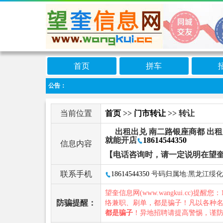
首页
拼车
公告：
当前位置
首页
>>
门市转让
>> 转让
出租出兑 南二路银座商都 出租
就能开店
18614544350
信息内容
【电话咨询时，请一定说明在望
联系手机
18614544350
号码归属地:黑龙江绥化
望奎信息网(www.wangkui.cc)提醒您：
防骗提醒：
络兼职、刷单，都是骗子！凡以各种
都是骗子
！异地招聘请提高警惕，谨