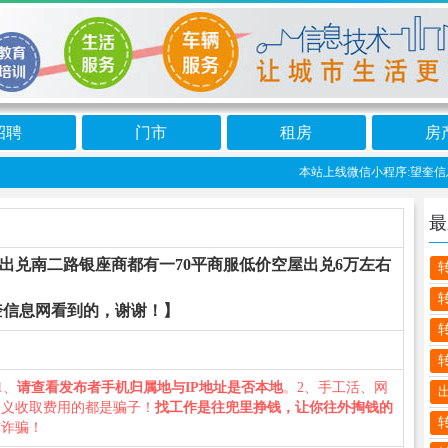
招聘
门市
租房
房
本站上线微信小程序:望奎信息港
最
出兑南二路银座商都有一70平商服低价空屋出兑6万左右
奎信息网看到的，谢谢！】
1、
请查看发布者手机归属地与IP地址是否本地
。2、手工活、网
名义收取费用的都是骗子！
找工作是往兜里挣钱，让你往外掏钱的
防诈骗！