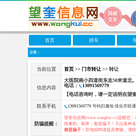
首页
拼车
公告：
当前位置
首页
>>
门市转让
>> 转让
大医院南小四道街东走50米道北
电话：
13091569779
信息内容
【电话咨询时，请一定说明在望
联系手机
13091569779
号码归属地:绥化市联通
望奎信息网(www.wangkui.cc)提醒您：
防骗提醒：
络兼职、刷单，都是骗子！凡以各种
都是骗子
！异地招聘请提高警惕，谨