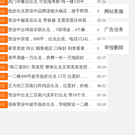
转让
西门早餐店出兑 可实地考察 纯一楼120平米 电话13114659018
07-24
转让
低价出兑营业中品牌连锁火锅店，接手即营业，不添一分钱，价格嘎嘎便宜，有意者面谈，电话：18945538543
网站客服
03-22
转让
营业中服装店出兑 带装修 无需添置任何装饰 接手即盈利 因为个人原因 现无力经营 位置正大街三百附近 非诚勿扰13555328698
02-14
广告业务
转让
营业中台球俱乐部出兑 ，5张球桌，4个麻将房，一应设施齐全，联系电话13166552277微信同号。
07-21
转让
营业中宾馆，600平，出兑出卖。电话15242609321
02-21
举报删除
转让
家里变故 转让 顾客稳定 口味好 别拿要黄的比 给宇涵这边 最好小两口 不想出去打工的 一年能挣十多万块钱 明盘15万 ，18945558936非诚勿扰近期成交 可谈！
02-16
转让
美甲美睫一万出兑，房费一年一万地段好，屋子宽敞，13224555513
02-15
转让
?南三道街U·美造型 整体出兑主营美发造型专业纹绣临街旺铺位置显眼人流量大店内装修完好设备齐全稳定老客源接手即可营业盈利无需额外投入电话13845505131 因个人原因忍痛出
05-14
转让
一二楼400平超市低价出兑 15万 ​位置好，客源稳​☎18545331997闲聊的绕
05-17
转让
正大街三百路口炸鸡店出兑，位置好，价格合理，电话15245110811
08-22
转让
营业中出兑三百南六洗车行出兑 带10个月房租 水免费 电便宜 设备全带着接手就能挣钱 17614552207
07-10
转让
现有营业中超市低价出兑，学校附近一二楼，有烟证，有稳定客源，流动性也特别大，联系电话：15774551836
03-19