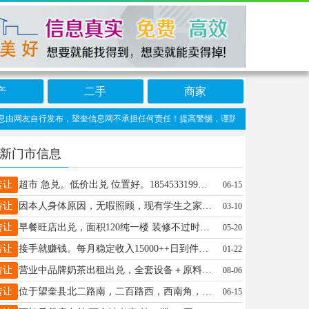
产
二手
商家
网友自行发布，望奎信息网不承担任何责任！提高警惕，谨防诈骗！做推广、做信息置顶！
新门市信息
转让
超市 急兑。低价出兑 ​位置好。18545331997闲聊的绕
06-15
转让
因本人身体原因，无暇照顾，现有学生之家出兑，生源稳定，接手保你挣钱，闲聊的别来，有想法的联系13091539546
03-10
转让
早餐旺店出兑，面积120纯一楼 装修不过时接手就赚钱。有稳定客源。电话☎13114659018
05-20
转让
接手就赚钱。每月稳定收入15000++日到件1100-1200+有能力接手的电话18697055522
01-22
转让
营业中品牌奶茶出租出兑，全套设备＋原料+技术一并交付，成熟客源，无需重新筹备，低成本创业优选，有意致电详谈：19904858485
08-06
转让
位于望奎县北二路南，二百路西，西南角，一楼95平，新装修，微熏酒馆，出租出兑，适合夫妻店，电话：18904852171
06-15