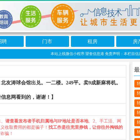
招聘
门市
租房
房
本站上线微信小程序:望奎信息港 免责声明：本栏目信息由
最
。北友涛球会馆出兑。一二楼。249平。卖9成新麻将机。
奎信息网看到的，谢谢！】
1、
请查看发布者手机归属地与IP地址是否本地
。2、手工活、网
名义收取费用的都是骗子！
找工作是往兜里挣钱，让你往外掏钱的
防诈骗！