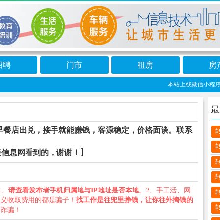
招聘
门市
租房
房
本站上线微信小程序:望
最
早餐店出兑，接手就能赚钱，客源稳定，价格面谈。联系
奎信息网看到的，谢谢！】
1、
请查看发布者手机归属地与IP地址是否本地
。2、手工活、网
名义收取费用的都是骗子！
找工作是往兜里挣钱，让你往外掏钱的
防诈骗！