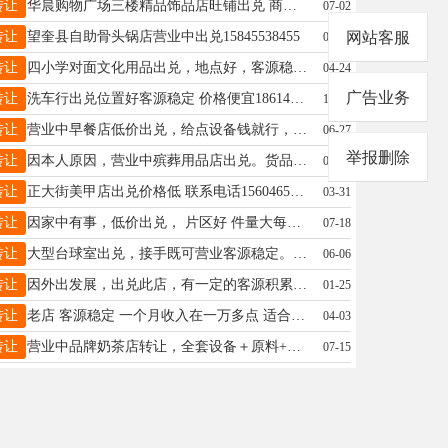
转让
华晨购物广场三楼精品饰品店旺铺出兑 商场核心客流位置，人流量大、年轻客群集中，饰品业态适配度高，店内货架、装修、货品全套配齐，接手无需重装，直接营业.18746561206
07-02
转让
望奎县自助骨头锅店营业中出兑15845538455
网站客服
07-09
转让
四小学对面文化用品出兑，地点好，客源稳定，投资小15214501144
04-24
广告业务
转让
洗车行出兑位置好客源稳定 价格便宜18614555000
10-10
转让
营业中早餐店低价出兑，给点设备钱就行，生意好！18804558987
06-27
举报删除
转让
因本人原因，营业中殡葬用品店出兑。货品齐全接手即可营业，联系电话13314558380
02-07
转让
正大街美甲店出兑价格低 联系电话15604655855
03-31
转让
因家中有事，低价出兑， 片区好 件量大每天2000+ 发展空间大 发件多，位置好，店内取件智能化 电话18363177375 急转，诚心兑联系微信同步有意者面谈
07-18
转让
大型台球室出兑，接手既可营业客源稳定。装修好。15845533535
06-06
转让
因外出发展，出兑此店，有一定的客源积累，有想法的可以和我联系13644553336
01-25
转让
老店 客源稳定 一个月收入在一万多点 适合夫妻干 有不想出去打工的正好 想干事的来非诚勿扰18945558936
04-03
转让
营业中品牌奶茶店转让，全套设备＋原料+技术一并交付，成熟客源，无需重新筹备，低成本创业优选，有意致电详谈：19904858485
07-15