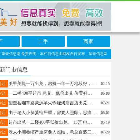
产
二手
商家
奎信息港 免责声明：本栏目信息由网友自行发布，望奎信息网不承担任何责任！提高警惕
新门市信息
转让
美甲美睫一万出兑，房费一年一万地段好，屋子宽敞，13224555513
02-15
转让
一二楼400平超市 急兑。低价出兑 ​位置好，客源稳​☎18545331997闲聊的绕
06-08
转让
望奎县烟草路蒙源羊火锅烧烤店吉店出兑.现有房租4个月.设备齐全.精品装修接手就盈利.家有喜事无心经营.接手可教技术转让.电话13114552916非诚勿扰
07-21
转让
由于老人小脑萎缩严重，需要人照顾，忍痛出兑南三百盛二期楼下贝克汉堡店，一二楼180平，紧邻四小学，门前是早市，人流量大，可查流水，包教技术，.联系电话13555371372
06-01
转让
超市出兑一二楼400平低价出兑。 15万 电话15214501113
05-19
转让
老人小脑萎缩严重需要人照顾，急兑百盛二期楼下贝克汉堡店，一二楼180平，门前早市，人流量大，房租便宜，每天营业额不低于2000可实地考察，包教技术，电话13555371372
07-29