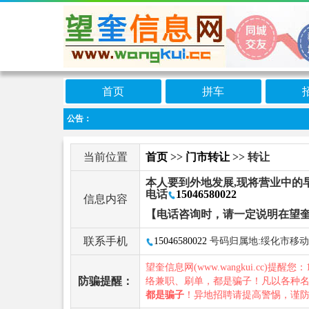
首页
拼车
公告：
当前位置
首页
>>
门市转让
>> 转让
本人要到外地发展,现将营业中的
电话
15046580022
信息内容
【电话咨询时，请一定说明在望
联系手机
15046580022
号码归属地:绥化市移动
望奎信息网(www.wangkui.cc)提醒您：
防骗提醒：
络兼职、刷单，都是骗子！凡以各种
都是骗子
！异地招聘请提高警惕，谨