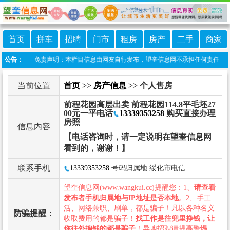
首页
拼车
招聘
门市
租房
房产
二手
商家
望奎信息港 免责声明：本栏目信息由网友自行发布，望奎信息网不承担任何责任！提高警
公告：
当前位置
首页
>>
房产信息
>> 个人售房
前程花园高层出卖 前程花园114.8平毛坯27
00元一平电话
13339353258
购买直接办理
房照
信息内容
【电话咨询时，请一定说明在望奎信息网
看到的，谢谢！】
联系手机
13339353258
号码归属地:绥化市电信
望奎信息网(www.wangkui.cc)提醒您：1、
请查看
发布者手机归属地与IP地址是否本地
。2、手工
活、网络兼职、刷单，都是骗子！凡以各种名义
防骗提醒：
收取费用的都是骗子！
找工作是往兜里挣钱，让
你往外掏钱的都是骗子
！异地招聘请提高警惕，