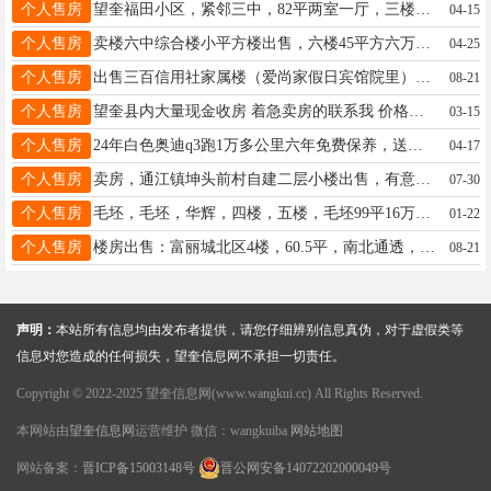
个人售房
望奎福田小区，紧邻三中，82平两室一厅，三楼步梯，不把山，价格20.6万可小议，楼下还有车库23平也出卖。电话13945513431
04-15
个人售房
卖楼六中综合楼小平方楼出售，六楼45平方六万八。适合陪读和日租房。中介勿扰联系电话13039956190
04-25
个人售房
出售三百信用社家属楼（爱尚家假日宾馆院里）三单元七楼顶楼18万不讲，120多平三室一厅一厨，洗手间和卫生间分离的。详情电话16755509000微信同步
08-21
个人售房
望奎县内大量现金收房 着急卖房的联系我 价格合理，直接全款 ☎️18814554477
03-15
个人售房
24年白色奥迪q3跑1万多公里六年免费保养，送雪地胎原版原漆，15245715511
04-17
个人售房
卖房，通江镇坤头前村自建二层小楼出售，有意者电话联系15004558251非诚勿扰
07-30
个人售房
毛坯，毛坯，华辉，四楼，五楼，毛坯99平16万18746526850有房照可贷款
01-22
个人售房
楼房出售：富丽城北区4楼，60.5平，南北通透，拎包入住☎️13501187577中介勿扰
08-21
声明：
本站所有信息均由发布者提供，请您仔细辨别信息真伪，对于虚假类等
信息对您造成的任何损失，望奎信息网不承担一切责任。
Copyright © 2022-2025 望奎信息网(www.wangkui.cc) All Rights Reserved.
本网站由
望奎信息网
运营维护 微信：wangkuiba
网站地图
网站备案：
晋ICP备15003148号
晋公网安备14072202000049号