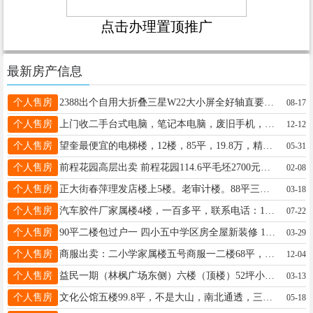
点击办理置顶推广
最新房产信息
个人售房
2388出个自用大折叠三星W22大小屏全好轴直要的来吧18645535202
08-17
个人售房
上门收二手台式电脑，笔记本电脑，废旧手机，及各种电子配件，另出售二手台式电脑，及配件，电话微信：157652756587
12-12
个人售房
望奎最便宜的电梯楼，12楼，85平，19.8万，精装学区房，嘎嘎板正，联系电话15776022008
05-31
个人售房
前程花园高层出卖 前程花园114.6平毛坯2700元一平电话13339353258 购买直接办理房照
02-08
个人售房
正大街春萍理发店楼上5楼。老审计楼。88平三室一厅。有房照。28万。电话：13091569779
03-18
个人售房
汽车胶件厂家属楼4楼，一百多平，联系电话：13101559911
07-22
个人售房
90平二楼包过户一 四小五中学区房全屋新装修 18245530738微信同步
03-29
个人售房
商服出卖：二小学家属楼五号商服一二楼68平，电话15245511268
12-04
个人售房
益民一期（林枫广场东侧）六楼（顶楼）52坪小三阳急卖，精装修有房照（满二）超低价出卖。三中、六小、一中学区房，电话：18846910949非诚勿扰
03-13
个人售房
文化公馆五楼99.8平，不是大山，南北通透，三联门格局，房照过五，可按揭贷款，价格不高，35.8万，学区四小，二中，五中☎️18045501168
05-18