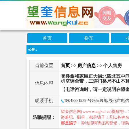
首页
拼车
公告：
当前位置
首页
>>
房产信息
>> 个人售房
卖楼鑫和家园正大街北四北五中间
机空调全带，三连门格局不山不
信息内容
【电话咨询时，请一定说明在望
联系手机
18045551939
号码归属地:绥化市电信
望奎信息网(www.wangkui.cc)提醒您：
防骗提醒：
络兼职、刷单，都是骗子！凡以各种
都是骗子
！异地招聘请提高警惕，谨