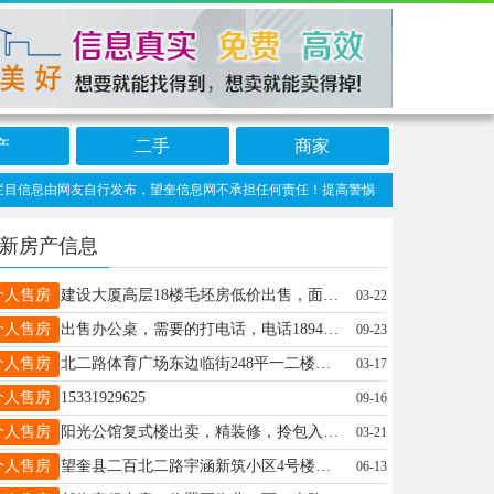
产
二手
商家
信息由网友自行发布，望奎信息网不承担任何责任！提高警惕，谨防诈骗！做推广、做信息
新房产信息
个人售房
建设大厦高层18楼毛坯房低价出售，面积109.83平米，外送7平米冷阳台，有意者电联13522584513 微信同号
03-22
个人售房
出售办公桌，需要的打电话，电话18944629835
09-23
个人售房
北二路体育广场东边临街248平一二楼房屋出卖，价格面议，13836426930
03-17
个人售房
15331929625
09-16
个人售房
阳光公馆复式楼出卖，精装修，拎包入住，楼下69平，楼上50平，有意者私聊，17345659527
03-21
个人售房
望奎县二百北二路宇涵新筑小区4号楼小三阳出售，45平方，屋内设施齐全，拎包入住，临近3小四中，低价出售，联系电话：17733382228。
06-13