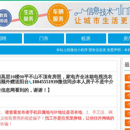
招聘
门市
租房
房
本站上线微信小程序:望奎信息港 免责声明：本栏目
最
高层10楼90平不山不顶有房照，家电齐全冰箱电视洗衣
顶额外赠送阳台
18045551939
微信同步本人房子不是中介
奎信息网看到的，谢谢！】
1、
请查看发布者手机归属地与IP地址是否本地
。2、手工活、网
名义收取费用的都是骗子！
找工作是往兜里挣钱，让你往外掏钱的
防诈骗！