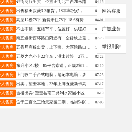
个人售房
邻街商服出卖，位置正街北二西20米路南商服133平，价格24万，南北朝向通透格局，已装修独立上下水，手续全，电话15246526552
04-16
个人售房
出售福田驭菱3.3箱货，18年车况好，电话13351252935
网站客服
06-08
个人售房
高层12楼78平 新装未住78平 18.6有房照 随时过户 ☎️19845546067
04-01
广告业务
个人售房
不山不顶，五楼75平，位置好，供暖好，联系电话：13704558636
04-29
个人售房
南五道街西环路口附近有一全砖铁皮盖平房出卖，面积96平米，交通便利，电话15546563384
07-26
举报删除
个人售房
五香局商服出卖，上下楼。大医院路口东位置好是做生意最好的选择。联系电话。18724377177
11-12
个人售房
五菱之光小卡22年车，没出过险，2万，非诚勿扰，有意者联系18245539366
02-22
个人售房
东升小区2楼，85平含赠送，正规2室1厅，不山不顶，三连门格局，全屋新换三层铝塑铝窗户，新盘10住联塑地热，整体新装修，黄金位置，下楼4小学，出门早市，18944555161
02-10
个人售房
上门收二手台式电脑，笔记本电脑，废旧手机及各种电子产品，另出售二手台式电脑及各种配件，电话微信：15765265275687
07-28
个人售房
出卖，望奎本地，23年上牌五菱新卡高配，2.6米长货斗，实表1.7万公里，保险到27年4月份。没怎么用。价格39800元，看车电话15145534634，非诚勿扰，
07-17
个人售房
吉楼出卖: 望奎县南二路利水家园小区楼下商服67.42平出售。有需要请联系13555328422
10-19
个人售房
位于三百北三怡景家园二期，临街5楼60多平，家电齐全，拎包入住，电话☎13763716554微信同步
07-05