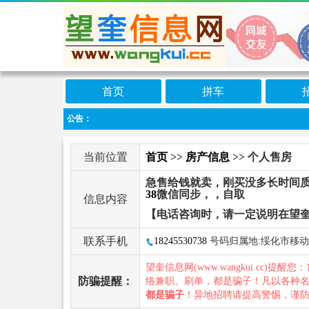
首页
拼车
公告：
当前位置
首页
>>
房产信息
>> 个人售房
急售给钱就卖，刚买没多长时间
38
微信同步，，自取
信息内容
【电话咨询时，请一定说明在望
联系手机
18245530738
号码归属地:绥化市移动
望奎信息网(www.wangkui.cc)提醒您：
防骗提醒：
络兼职、刷单，都是骗子！凡以各种
都是骗子
！异地招聘请提高警惕，谨