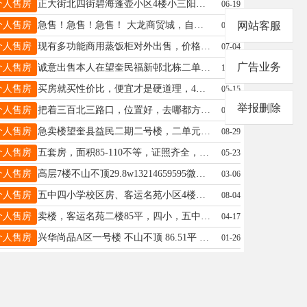
个人售房
正大街北四街碧海蓬壶小区4楼小三阳，两室一厅，14.5万。电话15636573232
06-19
个人售房
急售！急售！急售！ 大龙商贸城，自有商品房出售 正规商品房，房产证齐全，能过户、能落户 地址：大龙商贸城1号楼5门 电话：16645601419
网站客服
07-29
个人售房
现有多功能商用蒸饭柜对外出售，价格面议，联系电话15546552555
07-04
广告业务
个人售房
诚意出售本人在望奎民福新邨北栋二单元7楼的一套婚房10.5万。此房为结婚精心筹备，但因工作调动从未入住，所有物品均为全新，现割爱转让。咨询电话☎️郑先生15821471230
11-05
个人售房
买房就买性价比，便宜才是硬道理，4楼，8.7万不讲，南北通透，下楼五中，不山不顶，看房电话18746526850
05-15
举报删除
个人售房
把着三百北三路口，位置好，去哪都方便，怡景家园二期，5楼60多平，下楼就是一小六中，价格:15.8万可小议，电话☎13763716554微信同步
05-04
个人售房
急卖楼望奎县益民二期二号楼，二单元六楼，，临近林枫广场，一中，三中，六小。联系电话15845533698，17390659802非诚勿扰。[抱拳]
08-29
个人售房
五套房，面积85-110不等，证照齐全，未装修，正大街中医院路南（老交通局），视野好交通便利，随时可看房，可议价，不是中介，电话18145557411，15184562466
05-23
个人售房
高层7楼不山不顶29.8w13214659595微信同步
03-06
个人售房
五中四小学校区房、客运名苑小区4楼，房屋面积48.2，有房照、采光好、适合老人居住与陪读。联系电话15245582341。中介勿扰
08-04
个人售房
卖楼，客运名苑二楼85平，四小，五中学区房，毛坯墙新装修半年，个人一手房自己装修嘎嘎板正。联系电话15145534634
04-17
个人售房
兴华尚品A区一号楼 不山不顶 86.51平 15184563790
01-26