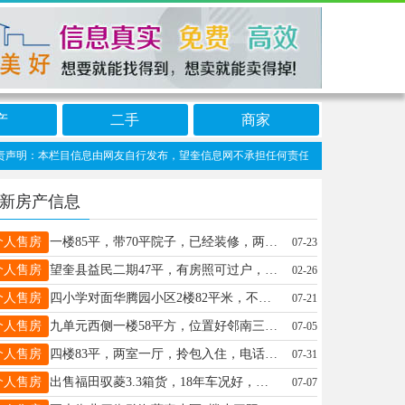
产
二手
商家
声明：本栏目信息由网友自行发布，望奎信息网不承担任何责任！提高警惕，谨防诈骗！做
新房产信息
个人售房
一楼85平，带70平院子，已经装修，两室一厅，拎包入住电话18645530467
07-23
个人售房
望奎县益民二期47平，有房照可过户，一室一厅，
02-26
个人售房
四小学对面华腾园小区2楼82平米，不临街，格局好，取暖好！拎包入住，地面，窗户，榻榻米都是个人新装的。急售！随时看房！15945555248电话联系。房主直卖！无中介费！随时过户。
07-21
个人售房
九单元西侧一楼58平方，位置好邻南三道街早市、四小学、五中，二中，交通便利、生活方便，更适合陪读，老人居住，联系电话：13845558670
07-05
个人售房
四楼83平，两室一厅，拎包入住，电话18645530467，20万直接过户
07-31
个人售房
出售福田驭菱3.3箱货，18年车况好，检车保险全年，电话13351252935
07-07