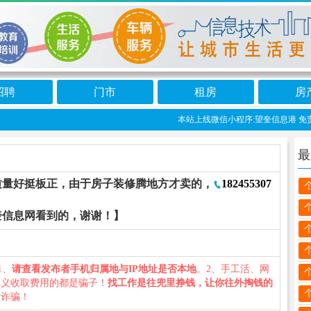
招聘
门市
租房
房
本站上线微信小程序:望奎信息港 免责
最
质量好挺板正，由于房子装修腾地方才卖的，
182455307
奎信息网看到的，谢谢！】
1、
请查看发布者手机归属地与IP地址是否本地
。2、手工活、网
名义收取费用的都是骗子！
找工作是往兜里挣钱，让你往外掏钱的
防诈骗！