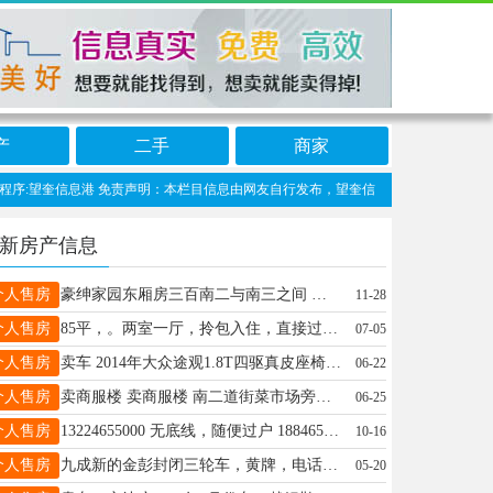
产
二手
商家
序:望奎信息港 免责声明：本栏目信息由网友自行发布，望奎信息网不承担任何责任！提
新房产信息
个人售房
豪绅家园东厢房三百南二与南三之间 商服出卖 面积122平 5500一平 地段好位置佳 诚心的可拨打电话?15046589995
11-28
个人售房
85平，。两室一厅，拎包入住，直接过户，有意向联系18645530467
07-05
个人售房
卖车 2014年大众途观1.8T四驱真皮座椅，座椅加热，全景天窗，公里数十五万，全车原漆没伤没事故，（检车，保险都刚交完）.联系电话15764553311
06-22
个人售房
卖商服楼 卖商服楼 南二道街菜市场旁边一楼60平方地下室60平方商铺出卖，对面就是老中医院南大门。地址好位置佳到手就出租每年都有收入。价格面谈联系电话18724362867
06-25
个人售房
13224655000 无底线，随便过户 18846554656无底线，随便过户 想要的联系 18846554656
10-16
个人售房
九成新的金彭封闭三轮车，黄牌，电话15004558404
05-20