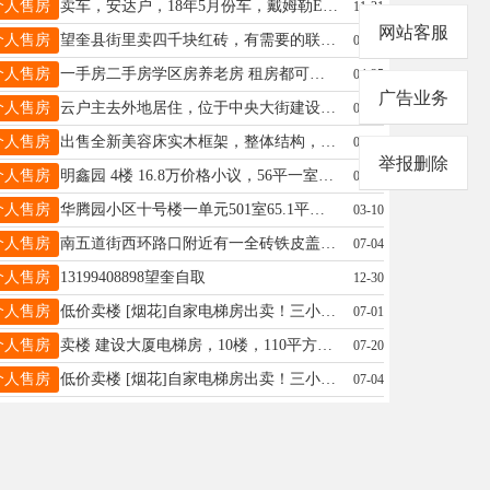
个人售房
卖车，安达户，18年5月份车，戴姆勒EST430马力，盛润灌，营运中，诚心买联系电话：13354528846
11-21
网站客服
个人售房
望奎县街里卖四千块红砖，有需要的联系电话，15504557218
06-29
个人售房
一手房二手房学区房养老房 租房都可以联系我15765794907
04-25
广告业务
个人售房
云户主去外地居住，位于中央大街建设大厦西侧机电楼50平方旺铺吉售。有房照、门斗、卫生间、吊铺，不欠费用。曾经营“双发东糖尿病食品专卖店”“牧纯黑猪肉专卖店”。15645542467
03-24
个人售房
出售全新美容床实木框架，整体结构，体感舒适，软硬适中，面料亲肤透气性好，价格实惠，本人给附带全新赠品联系电话15046587780
01-14
举报删除
个人售房
明鑫园 4楼 16.8万价格小议，56平一室一大厅， 下楼就是一小六中 不山不顶，家电齐全，拎包入住， 房照过五 ☎️18846595858
06-09
个人售房
华腾园小区十号楼一单元501室65.1平电话15946157373
03-10
个人售房
南五道街西环路口附近有一全砖铁皮盖平房出卖，面积96平米，交通便利，电话15546563384
07-04
个人售房
13199408898望奎自取
12-30
个人售房
低价卖楼 [烟花]自家电梯房出卖！三小四中学区 乾程花园B7栋5单元 402室75.6平联系电话13212853563
07-01
个人售房
卖楼 建设大厦电梯房，10楼，110平方，南北通透，黄金楼层，适合居住、学区，养老，产权清晰，拎包入住。电话：16645576008
07-20
个人售房
低价卖楼 [烟花]自家电梯房出卖！三小四中学区 乾程花园B7栋5单元 402室75.6平联系电话13212853563
07-04