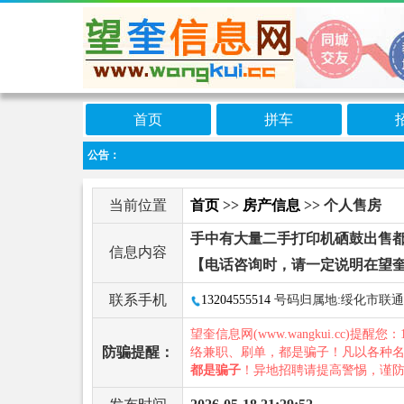
首页
拼车
公告：
当前位置
首页
>>
房产信息
>> 个人售房
手中有大量二手打印机硒鼓出售
信息内容
【电话咨询时，请一定说明在望
联系手机
13204555514
号码归属地:绥化市联通
望奎信息网(www.wangkui.cc)提醒您：
防骗提醒：
络兼职、刷单，都是骗子！凡以各种
都是骗子
！异地招聘请提高警惕，谨