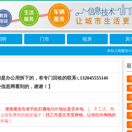
招聘
门市
租房
房
本站上线微信小程
最
都是办公用拆下的，有专门回收的联系
13204555514
0
奎信息网看到的，谢谢！】
1、
请查看发布者手机归属地与IP地址是否本地
。2、手工活、网
名义收取费用的都是骗子！
找工作是往兜里挣钱，让你往外掏钱的
防诈骗！