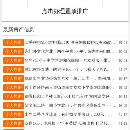
点击办理置顶推广
最新房产信息
个人售房
二手联想笔记本电脑出售 没有划痕磕碰没有修改过都是原配件 没用过两次现在急需用钱联系电话13163647175价格可谈
01-01
个人售房
东门外文化宫北，两个平房300平，院内面积1000平。18746522385
05-03
个人售房
急售?四小三中学区房和谐家园一号楼商服一带二150平，院内车库一起超低价出售，有房照，可贷款，住宅的价格买商服，商住两用13845505553
02-08
个人售房
纯比熊跟泰迪下的狗仔100一个，40多天了可以吃食了，有要的打电话19845359911
11-27
个人售房
低价出售文华公馆九号楼一单元四零一，面积78平，南北通透，拎包入住，价格低廉，下楼就是二中，五中，四小。电话15245510606
06-17
个人售房
位于西环路南三道街道南文华楼下坐南朝北商服出售，适合做小生意和居住，有意者电话联系18724418774
01-22
个人售房
御景庄园11号楼 3单元601 拎包入住 室内温度好 价格打电话 15145539618
05-14
个人售房
望奎南二路，四小学北门，佳兴小区商服出售 一二楼，面积146平米，15046629991
03-09
个人售房
出售二手乒乓球桌，有轻微使用痕迹，200元，不议价，自取，联系电话15045549788
12-17
个人售房
汉唐Q5e，电瓶换一年 有柴暖 低价出售 自己接娃代步车 有意者联系13845572356
11-13