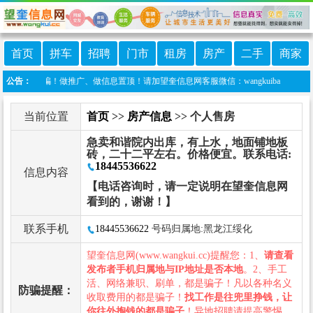
首页
拼车
招聘
门市
租房
房产
二手
商家
谨防诈骗！做推广、做信息置顶！请加望奎信息网客服微信：wangkuiba
公告：
当前位置
首页
>>
房产信息
>> 个人售房
急卖和谐院内出库，有上水，地面铺地板
砖，二十二平左右。价格便宜。联系电话:
18445536622
信息内容
【电话咨询时，请一定说明在望奎信息网
看到的，谢谢！】
联系手机
18445536622
号码归属地:黑龙江绥化
望奎信息网(www.wangkui.cc)提醒您：1、
请查看
发布者手机归属地与IP地址是否本地
。2、手工
活、网络兼职、刷单，都是骗子！凡以各种名义
防骗提醒：
收取费用的都是骗子！
找工作是往兜里挣钱，让
你往外掏钱的都是骗子
！异地招聘请提高警惕，