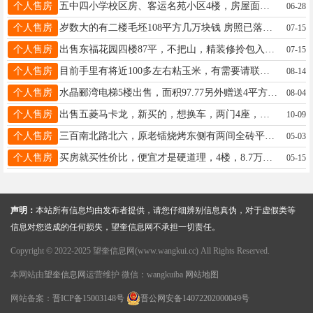
个人售房
五中四小学校区房、客运名苑小区4楼，房屋面积48.2，有房照、采光好、适合老人居住与陪读。联系电话15245582341。中介勿扰
06-28
个人售房
岁数大的有二楼毛坯108平方几万块钱 房照已落户 岁数小的有六楼毛坯80平方一万多块钱 房照已落户 二年以后过户税便宜 不介意的来来 13304857779
07-15
个人售房
出售东福花园四楼87平，不把山，精装修拎包入住，电话微信同步13644658018
07-15
个人售房
目前手里有将近100多左右粘玉米，有需要请联系我电话微信同步：18245530511
08-14
个人售房
水晶郦湾电梯5楼出售，面积97.77另外赠送4平方室内家电家具齐全拎包入住联系电话18724362322
08-04
个人售房
出售五菱马卡龙，新买的，想换车，两门4座，续航215，18724360733
10-09
个人售房
三百南北路北六，原老镭烧烤东侧有两间全砖平房出租出卖。电话：13763789017 15245511180
05-03
个人售房
买房就买性价比，便宜才是硬道理，4楼，8.7万不讲，南北通透，下楼五中，不山不顶，看房电话18746526850
05-15
声明：
本站所有信息均由发布者提供，请您仔细辨别信息真伪，对于虚假类等
信息对您造成的任何损失，望奎信息网不承担一切责任。
Copyright © 2022-2025 望奎信息网(www.wangkui.cc) All Rights Reserved.
本网站由
望奎信息网
运营维护 微信：wangkuiba
网站地图
网站备案：
晋ICP备15003148号
晋公网安备14072202000049号