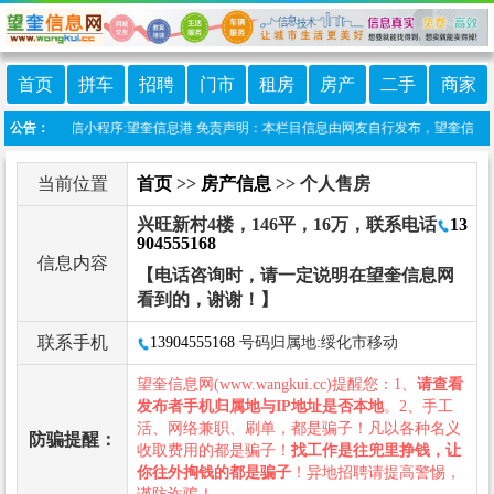
首页
拼车
招聘
门市
租房
房产
二手
商家
本站上线微信小程序:望奎信息港 免责声明：本栏目信息由网友自行发布，望奎信息网不
公告：
当前位置
首页
>>
房产信息
>> 个人售房
兴旺新村4楼，146平，16万，联系电话
13
904555168
信息内容
【电话咨询时，请一定说明在望奎信息网
看到的，谢谢！】
联系手机
13904555168
号码归属地:绥化市移动
望奎信息网(www.wangkui.cc)提醒您：1、
请查看
发布者手机归属地与IP地址是否本地
。2、手工
活、网络兼职、刷单，都是骗子！凡以各种名义
防骗提醒：
收取费用的都是骗子！
找工作是往兜里挣钱，让
你往外掏钱的都是骗子
！异地招聘请提高警惕，