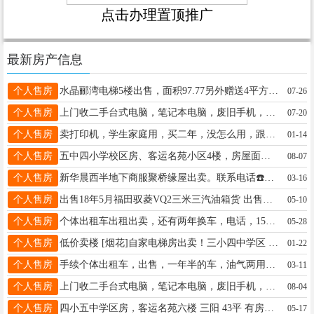
点击办理置顶推广
最新房产信息
个人售房
水晶郦湾电梯5楼出售，面积97.77另外赠送4平方，不山，室内家电家具齐全拎包入住联系电话18724362322
07-26
个人售房
上门收二手台式电脑，笔记本电脑，废旧手机，及各种电子产品，另出售二手台式电脑，及各种配件，电话微信：15765275687
07-20
个人售房
卖打印机，学生家庭用，买二年，没怎么用，跟新的一样，低价出售电话15946158596
01-14
个人售房
五中四小学校区房、客运名苑小区4楼，房屋面积48.2，有房照、采光好、适合老人居住与陪读。联系电话15245582341。中介勿扰
08-07
个人售房
新华晨西半地下商服聚桥缘屋出卖。联系电话☎️18746527881
03-16
个人售房
出售18年5月福田驭菱VQ2三米三汽油箱货 出售铃木钻豹125摩托车 出售单杠小四轮一主一挂 电话13351252935
05-10
个人售房
个体出租车出租出卖，还有两年换车，电话，15546562255
05-28
个人售房
低价卖楼 [烟花]自家电梯房出卖！三小四中学区 乾程花园B7栋5单元 402室75.6平联系电话13212853563
01-22
个人售房
手续个体出租车，出售，一年半的车，油气两用车型电话☎️18346456231
03-11
个人售房
上门收二手台式电脑，笔记本电脑，废旧手机，及各种电子产品，另出售二手台式电脑，及各种配件，电话微信：15765275687
08-04
个人售房
四小五中学区房，客运名苑六楼 三阳 43平 有房照 3.9万不讲15946157585
05-17