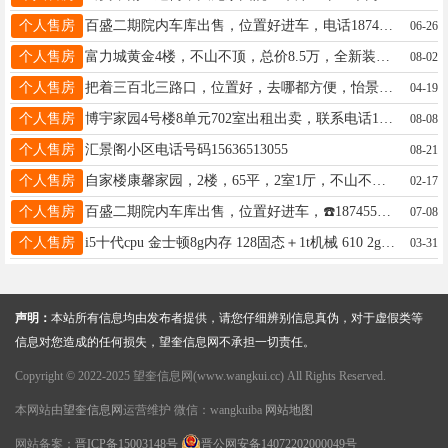
个人售房
百盛二期院内车库出售，位置好进车，电话18745554088
06-26
个人售房
富力城黄金4楼，不山不顶，总价8.5万，全新装修，拎包入住，南北通透，陪读过渡首选. ☎️15344552208微信同步
08-02
个人售房
把着三百北三路口，位置好，去哪都方便，怡景家园二期 5楼60多平，下楼就是一小六中，拎包入住，价格:15.8万，电话:13763716554微信同步
04-19
个人售房
博宇家园4号楼8单元702室出租出卖，联系电话13845573034
08-08
个人售房
汇景阁小区电话号码15636513055
08-21
个人售房
自家楼康馨家园，2楼，65平，2室1厅，不山不顶，养老房，陪读，首选，拎包入住，新换3层铝塑铝窗户纯毛坯新装修，拎包入住，新盘地热 ，室内温度30度°，18944555161
02-17
个人售房
百盛二期院内车库出售，位置好进车，☎️18745554088
07-08
个人售房
i5十代cpu 金士顿8g内存 128固态＋1t机械 610 2g显卡 15636410044
03-31
声明：
本站所有信息均由发布者提供，请您仔细辨别信息真伪，对于虚假类等
信息对您造成的任何损失，望奎信息网不承担一切责任。
Copyright © 2022-2025 望奎信息网(www.wangkui.cc) All Rights Reserved.
本网站由
望奎信息网
运营维护 微信：wangkuiba
网站地图
网站备案：
晋ICP备15003148号
晋公网安备14072202000049号