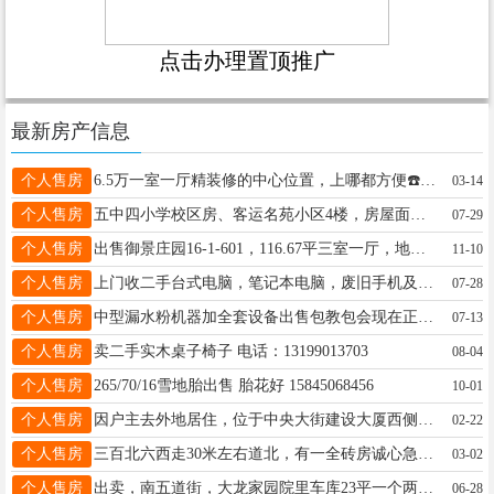
点击办理置顶推广
最新房产信息
个人售房
6.5万一室一厅精装修的中心位置，上哪都方便☎️18746526850
03-14
个人售房
五中四小学校区房、客运名苑小区4楼，房屋面积48.2，有房照、采光好、适合老人居住与陪读。联系电话15245582341。中介勿扰
07-29
个人售房
出售御景庄园16-1-601，116.67平三室一厅，地下车位一个，屋里自己装的质量用料嘎嘎地，床跟沙发都是真皮的，房子车位一共一起出售一共39.8万。电话15546008200
11-10
个人售房
上门收二手台式电脑，笔记本电脑，废旧手机及各种电子产品，另出售二手台式电脑及各种配件，电话微信：15765265275687
07-28
个人售房
中型漏水粉机器加全套设备出售包教包会现在正是旺季有稳定的客源想干的打电话18724378818
07-13
个人售房
卖二手实木桌子椅子 电话：13199013703
08-04
个人售房
265/70/16雪地胎出售 胎花好 15845068456
10-01
个人售房
因户主去外地居住，位于中央大街建设大厦西侧机电楼50平方旺铺吉售。有房照、门斗、卫生间、吊铺，不欠费用。曾经营“双发东糖尿病食品专卖店”“牧纯黑猪肉专卖店”。15645542467
02-22
个人售房
三百北六西走30米左右道北，有一全砖房诚心急卖。房屋状况良好，证照齐全，本人名下。购买后，过户省事。另外，也可以用楼房或车库换，望有意者及时联系。详询微电：15845538422.
03-02
个人售房
出卖，南五道街，大龙家园院里车库23平一个两个46平，价格不高，两千一平，可以打通有房照，集体供暖☎️18045501168欲购从速，一个也卖
06-28