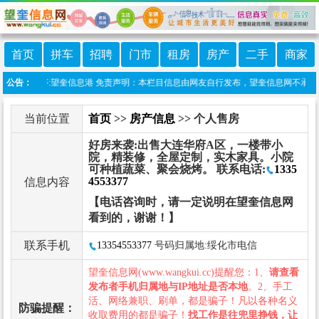
首页
拼车
招聘
门市
租房
房产
二手
商家
微信小程序:望奎信息港 免责声明：本栏目信息由网友自行发布，望奎信息网不承担任何
公告：
当前位置
首页
>>
房产信息
>> 个人售房
好房来袭:出售大连华府A区，一楼带小
院，精装修，全屋定制，实木家具。小院
可种植蔬菜、聚会烧烤。 联系电话:
1335
4553377
信息内容
【电话咨询时，请一定说明在望奎信息网
看到的，谢谢！】
联系手机
13354553377
号码归属地:绥化市电信
望奎信息网(www.wangkui.cc)提醒您：1、
请查看
发布者手机归属地与IP地址是否本地
。2、手工
活、网络兼职、刷单，都是骗子！凡以各种名义
防骗提醒：
收取费用的都是骗子！
找工作是往兜里挣钱，让