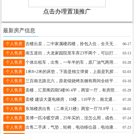
点击办理置顶推广
最新房产信息
个人售房
吉楼出卖，二中家属楼四楼，拎包入住，全天无遮挡光线好，面积121㎡，有照，不山不顶，价格面议，非诚勿扰。联系电 18745572148
06-17
个人售房
南五道街，大龙家园院里车库23平两个，可以打通价格合理，有房照，集体供暖☎️18045501168
03-13
个人售房
个体出租车，出售，一年半的车，原厂油气两用车型电话☎️15246557456电话18346456231
03-28
个人售房
1米8×2米的床垫，下面是独立弹簧，上面是乳胶，使用几个月价格便宜，600元联系电话13766768468
02-03
个人售房
三百南北路北六，原老镭烧烤东侧有两间全砖平房出租出卖。电话：13763789017 15245511180
03-10
个人售房
卖楼，汇景阁四期5楼90.4平，两室一厅，有房照无大税，二百南二路，隔壁是机关幼儿园，新换窗户13349357797。
05-29
个人售房
卖楼 建设大厦电梯房，10楼，110平方，南北通透，黄金楼层，适合居住、学区，养老，产权清晰，拎包入住。电话：16645576008
07-20
个人售房
东旭楼房出售 （二单元11楼）两室一厅78.8平（不山不顶） 南北通透 拎包入住 房子状态良好 诚心买打电话￼13339356831 20万不讲
08-02
个人售房
美博一匹冷暖空调，25年买的，没怎么用，成色好。需要自己找人拆机安装，800元望奎同城自提。电话18346454321
07-24
个人售房
出售二手床，气垫，轮椅，电动移位器，电动康复脚踏车，电话15665011314
07-23