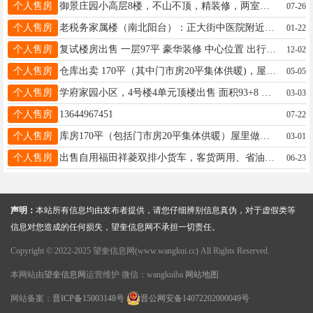
个人售房
御景庄园小高层8楼，不山不顶，精装修，两室一厅拎包入住18845525865
07-26
个人售房
老税务家属楼（南北阳台）：正大街中医院附近，三室一厅，有房照，临近三小四中新一中，家电齐全，拎包入住，只需8.8万，你发我也发，适合陪读医院工作者 。电话 18845915699
01-22
个人售房
复试楼房出售 一层97平 豪华装修 中心位置 出行购物便利 学区房 有意者电话联系15145726588
12-02
个人售房
仓库出卖 170平（其中门市房20平集体供暖)，屋里做的吊铺，非常牢固，水泥地面，干爽不潮湿。 价格面议，地址:木器厂北门15545550909微信同步
05-05
个人售房
学府家园小区，4号楼4单元顶楼出售 面积93+8 品牌装修，低于市场价出售 16645514060
03-03
个人售房
13644967451
07-22
个人售房
库房170平（包括门市房20平集体供暖）屋里做的吊铺非常牢固，水泥地面干爽不潮湿。地址木器厂北门，电话15545550909微信同步
03-01
个人售房
出售自用福田祥菱双排小货车，客货两用、省油好开、车况板正，创业拉货绝佳选择，整车无事故，无泡水，看中私聊！电话18945480583
06-23
声明：
本站所有信息均由发布者提供，请您仔细辨别信息真伪，对于虚假类等
信息对您造成的任何损失，望奎信息网不承担一切责任。
Copyright © 2022-2025 望奎信息网(www.wangkui.cc) All Rights Reserved.
本网站由
望奎信息网
运营维护 微信：wangkuiba
网站地图
网站备案：
晋ICP备15003148号
晋公网安备14072202000049号