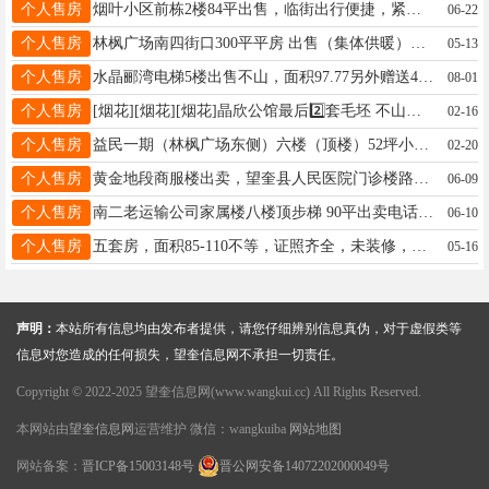
个人售房
烟叶小区前栋2楼84平出售，临街出行便捷，紧邻新中医院，屋内配套齐全，拎包即住，电话：13836405592
06-22
个人售房
林枫广场南四街口300平平房 出售（集体供暖），位置极佳电话15245514419
05-13
个人售房
水晶郦湾电梯5楼出售不山，面积97.77另外赠送4平方，室内家电家具齐全拎包入住，联系电话18724362322
08-01
个人售房
[烟花][烟花][烟花]晶欣公馆最后2️⃣套毛坯 不山不顶 114平＋赠送8平 2800一平可毛坯 可带装修 15184565342
02-16
个人售房
益民一期（林枫广场东侧）六楼（顶楼）52坪小三阳急卖，精装修有房照（满二）超低价出卖。三中、六小、一中学区房，电话：18004613532非诚勿扰
02-20
个人售房
黄金地段商服楼出卖，望奎县人民医院门诊楼路东1-2楼（82平方）带地下室，2楼有防盗门可单走。设计合理。 联系电话：13555354242
06-09
个人售房
南二老运输公司家属楼八楼顶步梯 90平出卖电话 18645567922
06-10
个人售房
五套房，面积85-110不等，证照齐全，未装修，正大街中医院路南（老交通局），视野好交通便利，随时可看房，可议价，不是中介，电话18145557411，15184562466
05-16
声明：
本站所有信息均由发布者提供，请您仔细辨别信息真伪，对于虚假类等
信息对您造成的任何损失，望奎信息网不承担一切责任。
Copyright © 2022-2025 望奎信息网(www.wangkui.cc) All Rights Reserved.
本网站由
望奎信息网
运营维护 微信：wangkuiba
网站地图
网站备案：
晋ICP备15003148号
晋公网安备14072202000049号