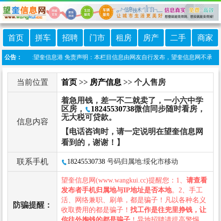
首页
拼车
招聘
门市
租房
房产
二手
商家
微信小程序:望奎信息港 免责声明：本栏目信息由网友自行发布，望奎信息网不承担任何
公告：
当前位置
首页
>>
房产信息
>> 个人售房
着急用钱，差一不二就卖了，一小六中学
区房，
18245530738
微信同步随时看房，
无大税可贷款。
信息内容
【电话咨询时，请一定说明在望奎信息网
看到的，谢谢！】
联系手机
18245530738
号码归属地:绥化市移动
望奎信息网(www.wangkui.cc)提醒您：1、
请查看
发布者手机归属地与IP地址是否本地
。2、手工
活、网络兼职、刷单，都是骗子！凡以各种名义
防骗提醒：
收取费用的都是骗子！
找工作是往兜里挣钱，让
你往外掏钱的都是骗子
！异地招聘请提高警惕，