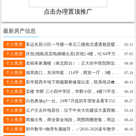
点击办理置顶推广
最新房产信息
个人售房
客运名苑小区一号楼一单元三楼南北通透都是暖阳台，面积80平，一二楼缓台急售18445534327电联
02-11
个人售房
庆祝]领航高层电梯楼出卖[庆祝] 4楼，92.64平方，两室一厅，家电齐全，拎包入住，可随时过户，不把大山 联系电话13163584928
07-05
个人售房
老税务家属楼（南北阳台）：正大街中医院附近，三室一厅，有房照，临近三小四中新一中，家电齐全，拎包入住，只需8.8万，你发我也发，适合陪读医院工作者 。电话18845915699
04-30
个人售房
烟草路口，东润华庭，114平，两室一厅，3楼，带电梯，低价出售，刚换的窗户，小区干净，物业管理的好，10年前的装修，买到手可以自己装成喜欢的样子，15331929966。
07-24
个人售房
新华晨西半地下商服聚桥缘屋出卖，联系电话☎️18746527881
06-13
个人售房
卖楼 华辉 三小四中学区，华辉小区，4楼73平含赠送，不山不顶，2室1厅，高档新装修全屋新换三层铝塑铝窗户， 出门去哪都方便，房照在手，随时过户， 18944555161
06-19
个人售房
白色奥迪q3一台。24年7月提的车望奎县看车15245715511
06-27
个人售房
云户主去外地居住，位于中央大街建设大厦西侧机电楼50平方旺铺吉售。有房照、门斗、卫生间、吊铺，不欠费用。曾经营“双发东糖尿病食品专卖店”“牧纯黑猪肉专卖店”。15645542467
03-24
个人售房
商服出售，商业黄金地段，周围商圈密集，周边交通便利，目前租客稳定，租期稳定，带租约出售。地点：大医院南慧龙小区厢房。建筑面积：128平方，咨询电话：16645576008
06-24
个人售房
初中数学+物理专属辅导， ✅2016-2026多年教学经验 ✅ 覆盖初一至初四全阶段 ✅小班教学/一对一/一对二 电话13836426563（微信同步）
06-16