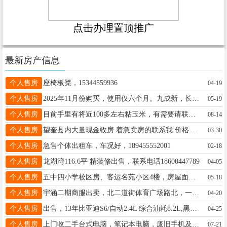
点击办理置顶推广
最新房产信息
个人售房
座椅板凳，15344559936
04-19
个人售房
2025年11月份购买，使用仅六个月。九成新，长1973mm，宽823mm，高945mm，省电节能。买时3600，今售价2500元。 联系电话：15245517763
05-19
个人售房
目前手里有将近100多左右粘玉米，有需要请联系我电话微信同步：18245530511
08-14
个人售房
望奎县内大量现金收房 着急卖房的联系我 价格合理，直接全款 ☎️18814554477
03-30
个人售房
急售个体出租车，车况好，189455552001
02-18
个人售房
龙湖湾116.6平 精装修出售，联系电话18600447789
04-05
个人售房
五中四小学校区房、客运名苑小区4楼，房屋面积48.2，有房照、采光好、适合老人居住与陪读。联系电话15245582341。中介勿扰
05-18
个人售房
宇涵二期商服出卖，北二道街体育广场路北，一二楼 面积120平米，低价出售，有意者联系：15046609000。
04-20
个人售房
出售，13年比亚迪S6/自动2.4L 综合油耗8.2L,黑色，全车原版，少量划痕补漆，安全行驶15万公里，三菱发动机。车嘎嘎板正。雪地胎用三个月有想法的联系13936911135
04-25
个人售房
上门收二手台式电脑，笔记本电脑，废旧手机及各种电子产品，另出售二手台式电脑及各种配件，电话微信：15765265275687
07-21