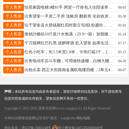
个人售房
怡景家园电梯3楼81平 两室一厅拎包入住陪读养老首选 26.5万，随时看房13351255120
08-03
个人售房
出售望奎一手房二手房 顶账房 翻新房 全款收房多层高层 13763738207
03-30
个人售房
位于望奎县火箭镇厢红四村新立屯8队前趟街， 土地使用面积1200㎡ 大房使用面积200㎡有房本 小房使用面积42㎡有房本 价格面议 联系电话15846681122
02-02
个人售房
推销沙糖桔10斤装汁水饱满（29.9一箱）加我微信订购 《全城配送》18945536556
01-24
个人售房
千万级网红巴扎黑 巡醉啤酒 驻入望奎 如果生活很累?? 请你来瓶巡醉?? 望奎同城24小时送货 13234550616??
07-17
个人售房
红色小吃车，长3.5米宽1.8米，卡布灯箱3个，2米伸缩展柜，车内有采暖新，45电瓶，有需要的联系我电话13329455593
05-15
个人售房
出售电动车后斗车棚，可用做快递棚，白钢大棚！15945550558
04-26
个人售房
出租出卖:西正大街路南金属机电楼四楼，2单元402，74平，交通便利，（建设大厦西面的楼。地税局东边的楼）电话 13763789505
06-07
声明：
本站所有信息均由发布者提供，请您仔细辨别信息真伪，对于虚假类等
信息对您造成的任何损失，望奎信息网不承担一切责任。
Copyright © 2022-2025 望奎信息网(www.wangkui.cc) All Rights Reserved.
本网站由
望奎信息网
运营维护 微信：wangkuiba
网站地图
网站备案：
晋ICP备15003148号
晋公网安备14072202000049号