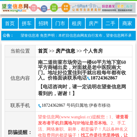
首页
拼车
招聘
门市
租房
房产
二手
商家
微信小程序:望奎信息港 免责声明：本栏目信息由网友自行发布，望奎信息网不承担任何
公告：
当前位置
首页
>>
房产信息
>> 个人售房
南二道街菜市场旁边一楼60平方地下室60
平方商铺出卖，对面就是老中医院南大
门。地址好位置佳到手就出租每年都有收
入。价格面谈联系电话
18724362867
信息内容
【电话咨询时，请一定说明在望奎信息网
看到的，谢谢！】
联系手机
18724362867
号码归属地:伊春市移动
望奎信息网(www.wangkui.cc)提醒您：1、
请查看
发布者手机归属地与IP地址是否本地
。2、手工
活、网络兼职、刷单，都是骗子！凡以各种名义
防骗提醒：
收取费用的都是骗子！
找工作是往兜里挣钱，让