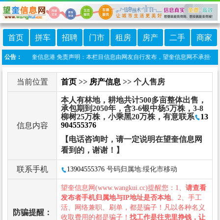
首页
拼车
招聘
门市
租房
房产
二手
商家
小程序:望奎信息港 免责声明：本栏目信息由网友自行发布，望奎信息网不承担任何责任
公告：
当前位置
首页
>>
房产信息
>> 个人售房
本人有林地，耕地共计500多亩整体出售，
承包期到2050年，含3-6银中杨5万株，3-8
柳树25万株，小乘黑20万株，有意联系
13
904555376
信息内容
【电话咨询时，请一定说明在望奎信息网
看到的，谢谢！】
联系手机
13904555376
号码归属地:绥化市移动
望奎信息网(www.wangkui.cc)提醒您：1、
请查看
发布者手机归属地与IP地址是否本地
。2、手工
活、网络兼职、刷单，都是骗子！凡以各种名义
防骗提醒：
收取费用的都是骗子！
找工作是往兜里挣钱，让