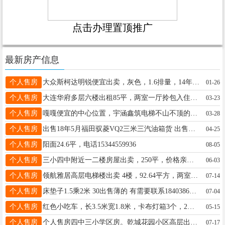
点击办理置顶推广
最新房产信息
个人售房
大众斯柯达明锐便宜出卖，灰色，1.6排量，14年的，车库好，新雪地胎，大屏，导航，倒车影像，行车记录仪都有，到手一分不用填，联系电话微信15774550446
01-26
个人售房
大连华府多层六楼出租85平，两室一厅拎包入住（价格美丽） 电话☎️13945506472
03-23
个人售房
嘎嘎便宜的中心位置，宇涵鑫筑电梯不山不顶的6楼88.77平三小四中学区特价24.9万，高端家装，家具，家电齐全，拎包入住，贷款全款均可☎️18746526850
03-28
个人售房
出售18年5月福田驭菱VQ2三米三汽油箱货 出售铃木钻豹125摩托车 出售单杠小四轮一主一挂 电话13351252935
04-25
个人售房
阳面24.6平，电话15344559936
08-05
个人售房
三小四中附近一二楼房屋出卖，250平，价格亲民13836426930
06-03
个人售房
领航雅居高层电梯楼出卖 4楼，92.64平方，两室一厅，家电齐全，拎包入住，临近一小，五中，可随时过户，不把大山 联系电话13163584928
07-14
个人售房
床垫子1.5乘2米 30出售薄的 有需要联系18403863875
07-04
个人售房
红色小吃车，长3.5米宽1.8米，卡布灯箱3个，2米伸缩展柜，车内有采暖新，45电瓶，有需要的联系我电话13329455593
05-15
个人售房
个人售房四中三小学区房。乾城花园小区高层出售，115平米，三室一厅。～精装修！拎包入住。价格优惠18945539961
07-17