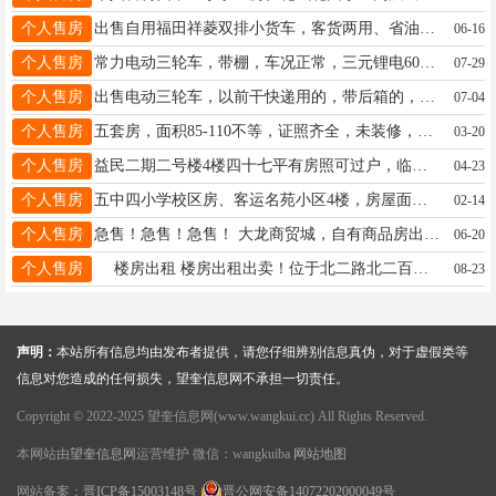
个人售房
出售自用福田祥菱双排小货车，客货两用、省油好开、车况板正，创业拉货绝佳选择，整车无事故，无泡水，看中私聊！电话18945480583
06-16
个人售房
常力电动三轮车，带棚，车况正常，三元锂电60V-140AH，动力足，空间大，拉货送货都方便，外观一般但没毛病，具体看图，望奎自提，看车私聊，联系电话17733382228。
07-29
个人售房
出售电动三轮车，以前干快递用的，带后箱的，1年多的三元锂电60-140A，联系电话17733382228。
07-04
个人售房
五套房，面积85-110不等，证照齐全，未装修，正大街中医院路南（老交通局），视野好交通便利，随时可看房，可议价，不是中介，电话18145557411，15184562466
03-20
个人售房
益民二期二号楼4楼四十七平有房照可过户，临近六小三中一中，适合老人和陪读的，联系电话18245539520微信同步
04-23
个人售房
五中四小学校区房、客运名苑小区4楼，房屋面积48.2，有房照、适合老人居住与陪读。联系电话15245582341(中介勿扰）
02-14
个人售房
急售！急售！急售！ 大龙商贸城，自有商品房出售 正规商品房，房产证齐全，能过户、能落户 地址：大龙商贸城1号楼5门 电话：16645601419
06-20
个人售房
楼房出租 楼房出租出卖！位于北二路北二百道西！临近正大街！购物方便！交通便利！适合陪读三小四中六中！电话15304857709！非诚勿扰！
08-23
声明：
本站所有信息均由发布者提供，请您仔细辨别信息真伪，对于虚假类等
信息对您造成的任何损失，望奎信息网不承担一切责任。
Copyright © 2022-2025 望奎信息网(www.wangkui.cc) All Rights Reserved.
本网站由
望奎信息网
运营维护 微信：wangkuiba
网站地图
网站备案：
晋ICP备15003148号
晋公网安备14072202000049号