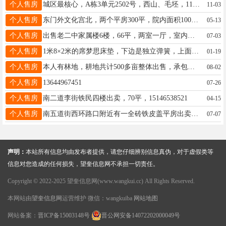
个人售房
城区最核心，A栋3单元2502号，西山、毛坯，111.78平+赠送10平，客厅大开间，两卧室可改三卧室，单价3000元/平方米，价格可议，随时看房，联系电话13845573030
11-03
个人售房
东门外文化宫北，两个平房300平，院内面积1000平。18746522385
05-13
个人售房
出售老二中家属楼6楼，66平，两室一厅，室内采光好，无遮挡，是一小六中求学者首选，价格8万可议，电话15146531759
07-03
个人售房
1米8×2米的席梦思床垫，下边是独立弹簧，上面是乳胶，价格便宜使用几个月，价格600元电话13766768468
01-19
个人售房
本人有林地，耕地共计500多亩整体出售，承包期到2050年，含3-6银中杨5万株，3-8柳树25万株，小乘黑20万株，有意联系13904555376
08-02
个人售房
13644967451
07-26
个人售房
南二道李街铁民四楼出卖，70平，15146538521
04-15
个人售房
南五道街西环路口附近有一全砖铁皮盖平房出卖，面积96平米，交通便利，电话15546563384
07-07
声明：
本站所有信息均由发布者提供，请您仔细辨别信息真伪，对于虚假类等
信息对您造成的任何损失，望奎信息网不承担一切责任。
Copyright © 2022-2025 望奎信息网(www.wangkui.cc) All Rights Reserved.
本网站由
望奎信息网
运营维护 微信：wangkuiba
网站地图
网站备案：
晋ICP备15003148号
晋公网安备14072202000049号