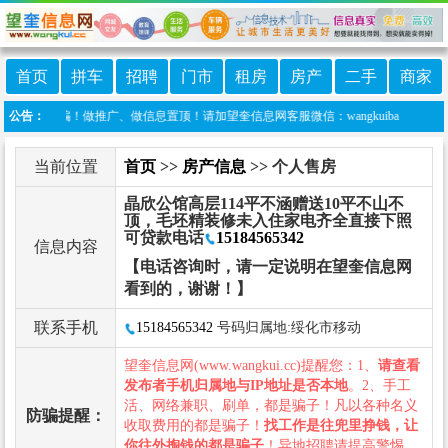
首页
拼车
招聘
门市
租房
房产
二手
商家
防诈骗！做推广、做信息置顶！请加望奎信息网客服微信：wangkuiba
公告：
当前位置
首页
>>
房产信息
>> 个人售房
晶欣公馆高层114平不涵赠送10平不山不
顶，毛坯精装修未入住家电齐全直接下照
可贷款电话
15184565342
信息内容
【电话咨询时，请一定说明在望奎信息网
看到的，谢谢！】
联系手机
15184565342
号码归属地:绥化市移动
望奎信息网(www.wangkui.cc)提醒您：1、
请查看
发布者手机归属地与IP地址是否本地
。2、手工
活、网络兼职、刷单，都是骗子！凡以各种名义
防骗提醒：
收取费用的都是骗子！
找工作是往兜里挣钱，让
你往外掏钱的都是骗子
！异地招聘请提高警惕，