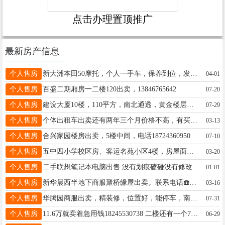
点击办理置顶推广
最新房产信息
个人售房
新大洲本田50摩托，个人一手车，保养到位，发动机状态良好，不烧机油，不异响，随时看车，当面验车。16645576008
04-01
个人售房
百盛二期厢房一二楼120出卖，13846765642
07-20
个人售房
建设大厦10楼，110平方，南北通透，黄金楼层，适合居住、学区，养老，产权清晰，拎包入住。电话：16645576008
07-29
个人售房
个体出租车出卖还有两年三个月价格不高，有买的电话联系，15145728697
03-13
个人售房
合兴家园楼房出卖，5楼中间，电话18724360950
07-10
个人售房
五中四小学校区房、客运名苑小区4楼，房屋面积48.2，有房照、适合老人居住与陪读。联系电话15245582341(中介勿扰）
03-20
个人售房
二手联想笔记本电脑出售 没有划痕磕碰没有修改过都是原配件 没用过两次现在急需用钱联系电话13163647175价格可谈
01-01
个人售房
新华晨西半地下商服聚桥缘屋出卖。联系电话☎️18746527881
03-16
个人售房
华腾园商服出卖，精装修，位置好，能停车，南北通透，适合做生意，陪读，联系电话15146535544
07-31
个人售房
11.6万就卖着急用钱18245530738 二楼还有一个70平的房子也卖一小六中附近 房子不把山，三连门格局，拎包入住，价格便宜，微信同步
06-29