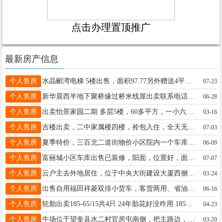
点击办理置顶推广
最新房产信息
个人售房
水晶郦湾电梯 5楼出售，面积97.77另外赠送4平方，室内家电家具齐全拎包入住，联系电话18724362322
07-23
个人售房
新华晨西半地下聚桥缘过桥米线屋出卖联系电话☎️18746527881
06-28
个人售房
出卖怡景家园二期 多层5楼，60多平方，一小六中学区房，小区管理好，干净整洁，供暖特别好，拎包入住，价格15.8万，电话:13763716554微信同步
03-16
个人售房
吉楼出卖，二中家属楼四楼，拎包入住，全天无遮挡光线好，面积121㎡，有照，不山不顶，价格面议，非诚勿扰。联系电话18945536808 18745572148
07-03
个人售房
夏季特价，三百北二道街物价小区院内一个车库3个小仓房一共6万元出售，13339453438
06-09
个人售房
富丽城小区车库出售已装修，阳面，位置好，面积20.13平，有房照可过户，价格面议非诚勿扰，电话18746521010
07-07
个人售房
云户主去外地居住，位于中央大街建设大厦西侧机电楼50平方旺铺吉售。有房照、门斗、卫生间、吊铺，不欠费用。曾经营“双发东糖尿病食品专卖店”“牧纯黑猪肉专卖店”。15645542467
03-24
个人售房
出售自用福田祥菱双排小货车，客货两用、省油好开、车况板正，创业拉货绝佳选择，整车无事故，无泡水，看中私聊！电话18945480583
06-16
个人售房
轮胎出卖185-65/15共4只 24年胎花好没咋用 185R14货车加重轮胎共有3只 玲珑的 能用上的打电话18346456782 13319852444 小货车出租 斗长4米
04-23
个人售房
牛场位于望奎县水二村官房屯南侧，把主路边，四四方方的岗地。 5亩地左右。养殖场手续齐全，三相电和水井都有。有意者可联系:16567401888,也可拨打15184563520
03-20