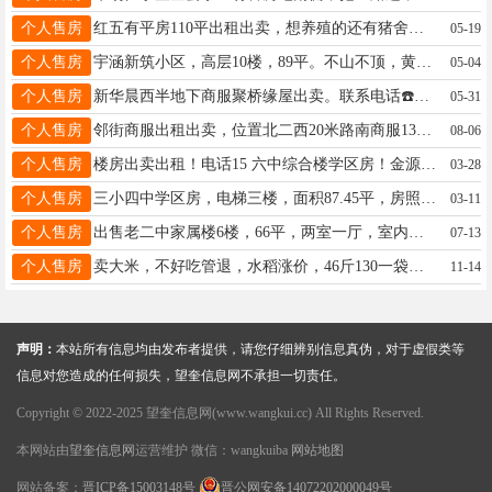
个人售房
红五有平房110平出租出卖，想养殖的还有猪舍，小菜园子都有非常方便，电话15765270459
05-19
个人售房
宇涵新筑小区，高层10楼，89平。不山不顶，黄金楼层。两室一厅。格局好，豪华装修，拎包入住。房照过两年山可贷款。价格优 惠，非诚勿扰 电话18945539961
05-04
个人售房
新华晨西半地下商服聚桥缘屋出卖。联系电话☎️18746527881
05-31
个人售房
邻街商服出租出卖，位置北二西20米路南商服133平28万南北通透已装修独立上下水，另有正街南二东商服56平39万高四米南北通透，手续全有房照，联系电话16645566745
08-06
个人售房
楼房出卖出租！电话15 六中综合楼学区房！金源府南区四号楼三楼！既是学区房又是上班族老年人最佳的选择！电话15304857709！18245534858！
03-28
个人售房
三小四中学区房，电梯三楼，面积87.45平，房照在手，价格不高，乾晟花园小区。有意者电话15004555599
03-11
个人售房
出售老二中家属楼6楼，66平，两室一厅，室内采光好，无遮挡，位于新六中院内，是一小六中求学者首选，价格八万可议，电话15146531759
07-13
个人售房
卖大米，不好吃管退，水稻涨价，46斤130一袋，自家种的富饶河水，还有陈年纯粮白酒，15046581259
11-14
声明：
本站所有信息均由发布者提供，请您仔细辨别信息真伪，对于虚假类等
信息对您造成的任何损失，望奎信息网不承担一切责任。
Copyright © 2022-2025 望奎信息网(www.wangkui.cc) All Rights Reserved.
本网站由
望奎信息网
运营维护 微信：wangkuiba
网站地图
网站备案：
晋ICP备15003148号
晋公网安备14072202000049号