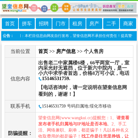
首页
拼车
招聘
门市
租房
房产
二手
商家
港 免责声明：本栏目信息由网友自行发布，望奎信息网不承担任何责任！提高警惕，谨防
公告：
当前位置
首页
>>
房产信息
>> 个人售房
出售老二中家属楼6楼，66平两室一厅，室
内采光好无遮挡，位于新六中院内，是一
小六中求学者首选，价格8万可小议，电话
15146531759
.
信息内容
【电话咨询时，请一定说明在望奎信息网
看到的，谢谢！】
联系手机
15146531759
号码归属地:绥化市移动
望奎信息网(www.wangkui.cc)提醒您：1、
请查看
发布者手机归属地与IP地址是否本地
。2、手工
活、网络兼职、刷单，都是骗子！凡以各种名义
防骗提醒：
收取费用的都是骗子！
找工作是往兜里挣钱，让