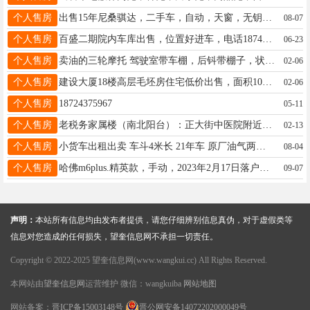
个人售房
出售15年尼桑骐达，二手车，自动，天窗，无钥匙进入，无钥匙启动，保险检车都到27年6月末，车特别好超级省油，，静音，☎15344653456
08-07
个人售房
百盛二期院内车库出售，位置好进车，电话18745554088
06-23
个人售房
卖油的三轮摩托 驾驶室带车棚，后钭带棚子，状况很好，没毛病。望奎附近的有想买三轮的林枫广场道东看车 车价3500有买的联系15665069257
02-06
个人售房
建设大厦18楼高层毛坯房住宅低价出售，面积109.83平米，外送7平米冷阳台，有意者电联13522584513 微信同号
02-06
个人售房
18724375967
05-11
个人售房
老税务家属楼（南北阳台）：正大街中医院附近，三室一厅，有房照，临近三小四中新一中，家电齐全，拎包入住，只需8.8万，你发我也发，适合陪读医院工作者 。电话 18845915699
02-13
个人售房
小货车出租出卖 车斗4米长 21年车 原厂油气两用 出租 长短途货运 搬家上楼 载重1-3吨 随叫随到 价格合理 想买车 用车拉货的打电话18346456782
08-04
个人售房
哈佛m6plus.精英款，手动，2023年2月17日落户！行驶1万五千公里！手续齐全，价格面议！18445557400
09-07
声明：
本站所有信息均由发布者提供，请您仔细辨别信息真伪，对于虚假类等
信息对您造成的任何损失，望奎信息网不承担一切责任。
Copyright © 2022-2025 望奎信息网(www.wangkui.cc) All Rights Reserved.
本网站由
望奎信息网
运营维护 微信：wangkuiba
网站地图
网站备案：
晋ICP备15003148号
晋公网安备14072202000049号