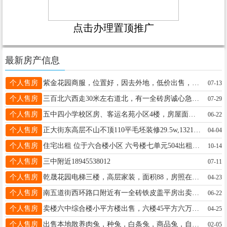
点击办理置顶推广
最新房产信息
个人售房
紫金花园商服，位置好，因去外地，低价出售，18614530313
07-13
个人售房
三百北六西走30米左右道北，有一全砖房诚心急卖。房屋状况良好，证照齐全，本人名下。购买后，过户省事。另外，也可以用楼房或车库换，望有意者及时联系。详询微电：15845538422.
07-29
个人售房
五中四小学校区房、客运名苑小区4楼，房屋面积48.2，有房照、采光好、适合老人居住与陪读。联系电话15245582341。中介勿扰
06-22
个人售房
正大街东高层不山不顶110平毛坯装修29.5w,13214659595微信同步
04-04
个人售房
住宅出租 位于六合楼小区 六号楼七单元504出租 家电齐全 有意者联系13846765817
10-14
个人售房
三中附近18945538012
07-11
个人售房
乾晟花园电梯三楼，高层家装，面积88，房照在手随时过户。有意者电话微信15004555599
04-23
个人售房
南五道街西环路口附近有一全砖铁皮盖平房出卖，面积96平米，交通便利，电话15546563384
06-22
个人售房
卖楼六中综合楼小平方楼出售，六楼45平方六万八。适合陪读和日租房。中介勿扰联系电话13039956190
04-25
个人售房
出售本地散养肉兔，种兔，白条兔，商品兔，自家散养，体型大，肉质鲜美，比鸡肉鸭肉鹅肉都好吃。 有喜欢吃兔肉的，送礼的，养殖的可以随时联系我 电话微信：15776020810
02-05