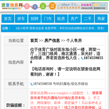
首页
拼车
招聘
门市
租房
房产
二手
商家
本站上线微信小程序:望奎信息港 免责声明：本栏目信息由网友自行发布，望奎信息网不
公告：
当前位置
首页
>>
房产信息
>> 个人售房
位于体育广场对面东旭小区一楼，两室一
厅，三连门格局，南北通透，采光好，适
合陪读，养老首选拎包入住，
1874559855
8
信息内容
【电话咨询时，请一定说明在望奎信息网
看到的，谢谢！】
联系手机
18745598558
号码归属地:绥化市移动
望奎信息网(www.wangkui.cc)提醒您：1、
请查看
发布者手机归属地与IP地址是否本地
。2、手工
活、网络兼职、刷单，都是骗子！凡以各种名义
防骗提醒：
收取费用的都是骗子！
找工作是往兜里挣钱，让