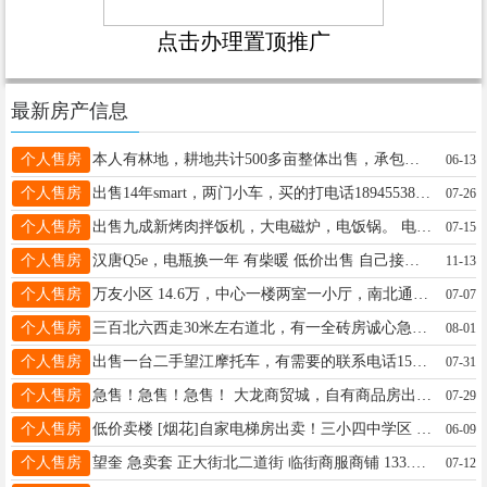
点击办理置顶推广
最新房产信息
个人售房
本人有林地，耕地共计500多亩整体出售，承包期到2050年，含3-6银中杨5万株，3-8柳树25万株，小乘黑20万株，有意联系13904555376
06-13
个人售房
出售14年smart，两门小车，买的打电话18945538838
07-26
个人售房
出售九成新烤肉拌饭机，大电磁炉，电饭锅。 电话，13284049221
07-15
个人售房
汉唐Q5e，电瓶换一年 有柴暖 低价出售 自己接娃代步车 有意者联系13845572356
11-13
个人售房
万友小区 14.6万，中心一楼两室一小厅，南北通透，养老陪读首选，15946157585
07-07
个人售房
三百北六西走30米左右道北，有一全砖房诚心急卖。房屋状况良好，证照齐全，本人名下。购买后，过户省事。另外，也可以用楼房或车库换，望有意者及时联系。详询微电：15845538422.
08-01
个人售房
出售一台二手望江摩托车，有需要的联系电话15946158592好朋友帮忙转发谢谢[抱拳][抱拳][抱拳][抱拳][抱拳]
07-31
个人售房
急售！急售！急售！ 大龙商贸城，自有商品房出售 正规商品房，房产证齐全，能过户、能落户 地址：大龙商贸城1号楼5门 电话：16645601419
07-29
个人售房
低价卖楼 [烟花]自家电梯房出卖！三小四中学区 乾程花园B7栋5单元 402室75.6平联系电话13212853563
06-09
个人售房
望奎 急卖套 正大街北二道街 临街商服商铺 133.17平 19.9万 可谈 电话 15246526552
07-12