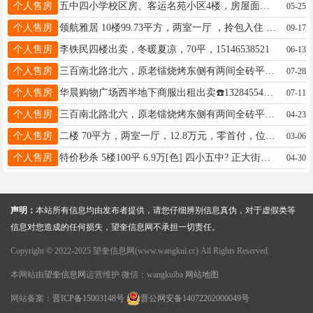
个人售房
五中四小学校区房、客运名苑小区4楼，房屋面积48.2，有房照、采光好、适合老人居住与陪读。联系电话15245582341。中介勿扰
05-25
个人售房
领航雅居 10楼99.73平方，两室一厅 ，拎包入住 ，有房照，无大税，看房议价，电话：15636570999
09-17
个人售房
李铁民四楼出卖，冬暖夏凉，70平，15146538521
06-13
个人售房
三百南北路北六，原老镭烧烤东侧有两间全砖平房出租出卖。电话：15245511180 13763789017
07-28
个人售房
华晨购物广场西半地下商服出租出卖☎️13284554446
07-11
个人售房
三百南北路北六，原老镭烧烤东侧有两间全砖平房出租出卖。电话：15245511180 13763789017
04-23
个人售房
二楼 70平方，两室一厅，12.8万元，零首付，位置好，不山不顶，看房电话18746526850
03-06
个人售房
特价秒杀 5楼100平 6.9万[色] 四小五中? 正大街黄金地段 九八开发楼 5楼 ，不山不顶 标准三室一厅 陪读首选 买了往出租都合适 福利房源价格不讲18746526850
04-30
声明：
本站所有信息均由发布者提供，请您仔细辨别信息真伪，对于虚假类等
信息对您造成的任何损失，望奎信息网不承担一切责任。
Copyright © 2022-2025 望奎信息网(www.wangkui.cc) All Rights Reserved.
本网站由
望奎信息网
运营维护 微信：wangkuiba
网站地图
网站备案：
晋ICP备15003148号
晋公网安备14072202000049号