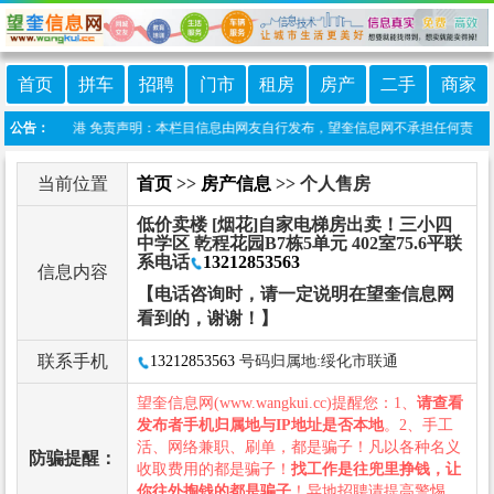
首页
拼车
招聘
门市
租房
房产
二手
商家
:望奎信息港 免责声明：本栏目信息由网友自行发布，望奎信息网不承担任何责任！提高
公告：
当前位置
首页
>>
房产信息
>> 个人售房
低价卖楼 [烟花]自家电梯房出卖！三小四
中学区 乾程花园B7栋5单元 402室75.6平联
系电话
13212853563
信息内容
【电话咨询时，请一定说明在望奎信息网
看到的，谢谢！】
联系手机
13212853563
号码归属地:绥化市联通
望奎信息网(www.wangkui.cc)提醒您：1、
请查看
发布者手机归属地与IP地址是否本地
。2、手工
活、网络兼职、刷单，都是骗子！凡以各种名义
防骗提醒：
收取费用的都是骗子！
找工作是往兜里挣钱，让
你往外掏钱的都是骗子
！异地招聘请提高警惕，