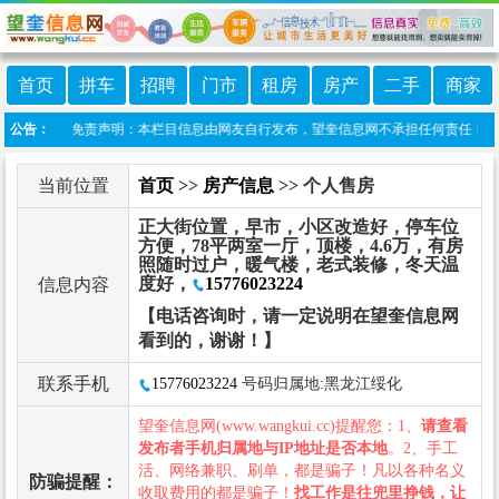
首页
拼车
招聘
门市
租房
房产
二手
商家
望奎信息港 免责声明：本栏目信息由网友自行发布，望奎信息网不承担任何责任！提高警
公告：
当前位置
首页
>>
房产信息
>> 个人售房
正大街位置，早市，小区改造好，停车位
方便，78平两室一厅，顶楼，4.6万，有房
照随时过户，暖气楼，老式装修，冬天温
度好，
15776023224
信息内容
【电话咨询时，请一定说明在望奎信息网
看到的，谢谢！】
联系手机
15776023224
号码归属地:黑龙江绥化
望奎信息网(www.wangkui.cc)提醒您：1、
请查看
发布者手机归属地与IP地址是否本地
。2、手工
活、网络兼职、刷单，都是骗子！凡以各种名义
防骗提醒：
收取费用的都是骗子！
找工作是往兜里挣钱，让