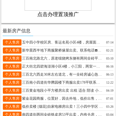
点击办理置顶推广
最新房产信息
个人售房
五中四小学校区房、客运名苑小区4楼，房屋面积48.2，有房照、采光好、适合老人居住与陪读。联系电话15245582341。中介勿扰
07-14
个人售房
新华晨西半地下商服聚桥缘屋出卖。联系电话☎️18746527881
02-21
个人售房
三百南北路北六，原老镭烧烤东侧有两间全砖平房出租出卖。电话：13763789017 15245511180
03-10
个人售房
正大街北四碧海澎湖小区4楼，小三阳，两室一厅，面积62平，不山，售价14.5万，联系电话15636573232，非诚勿扰！
06-16
个人售房
三百北六西走30米左右道北，有一全砖房诚心急卖。房屋状况良好，证照齐全，本人名下。购买后，过户省事。另外，也可以用楼房或车库换，望有意者及时联系。详询微电：15845538422.
06-13
个人售房
三百南小四道街华腾园楼下商服出卖178平联系电话15245518993
12-22
个人售房
三百黄金地段小平方楼房出卖 出租 适合 陪读 小夫妻创业阶段 养老居住 没有物业费 电话☎13114659018
04-19
个人售房
紫金花园商服，位置好，因去外地，低价出售，18614530313
07-01
个人售房
低价卖楼 [烟花]自家电梯房出卖！三小四中学区 乾程花园B7栋5单元 402室75.6平联系电话13212853563
03-26
个人售房
南四道街两间全砖铁皮房53平出卖，内有仓房，小院，临近三中六小，适应陪读，交通便利。 有意者联系 18945542948 非诚勿扰！
03-04