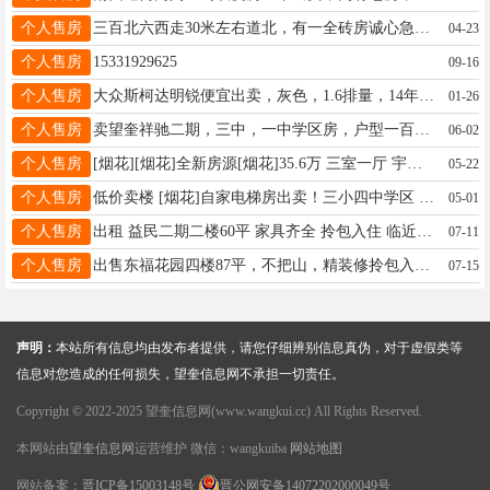
个人售房
三百北六西走30米左右道北，有一全砖房诚心急卖。房屋状况良好，证照齐全，本人名下。购买后，过户省事。另外，也可以用楼房或车库换，望有意者及时联系。详询微电：15845538422.
04-23
个人售房
15331929625
09-16
个人售房
大众斯柯达明锐便宜出卖，灰色，1.6排量，14年的，车库好，新雪地胎，大屏，导航，倒车影像，行车记录仪都有，到手一分不用填，联系电话微信15774550446
01-26
个人售房
卖望奎祥驰二期，三中，一中学区房，户型一百一十多平，三连门户型，抵账房出售，车库，价格最低，随时过户，欢迎各位老板来电13555382357
06-02
个人售房
[烟花][烟花]全新房源[烟花]35.6万 三室一厅 宇涵一期三小四中?高层7楼不山不顶 全新装修 全新断桥铝窗100平 有照 可贷款 随时看房 ☎️151845655342
05-22
个人售房
低价卖楼 [烟花]自家电梯房出卖！三小四中学区 乾程花园B7栋5单元 402室75.6平联系电话13212853563
05-01
个人售房
出租 益民二期二楼60平 家具齐全 拎包入住 临近 二小 三中 新一中 陪读首选 电话：13352559455
07-11
个人售房
出售东福花园四楼87平，不把山，精装修拎包入住，电话微信同步13644658018
07-15
声明：
本站所有信息均由发布者提供，请您仔细辨别信息真伪，对于虚假类等
信息对您造成的任何损失，望奎信息网不承担一切责任。
Copyright © 2022-2025 望奎信息网(www.wangkui.cc) All Rights Reserved.
本网站由
望奎信息网
运营维护 微信：wangkuiba
网站地图
网站备案：
晋ICP备15003148号
晋公网安备14072202000049号