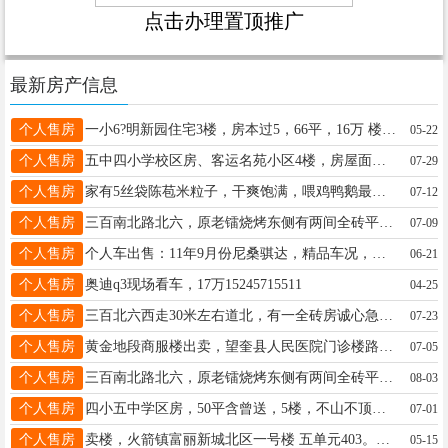
点击办理置顶推广
最新房产信息
个人售房
一小6?️明新园住宅3楼，房本过5，66平，16万 楼下车库33平阳面可住人，15万 出租6000全包15046580507
05-22
个人售房
五中四小学校区房、客运名苑小区4楼，房屋面积48.2，有房照、采光好、适合老人居住与陪读。联系电话15245582341。中介勿扰
07-29
个人售房
家有5丝袋陈苞米粒子，干爽饱满，喂鸡鸭鹅最好。13204555140
07-12
个人售房
三百南北路北六，原老镭烧烤东侧有两间全砖平房出租出卖。电话：15245511180 13763789017
07-09
个人售房
个人车出售：11年9月份尼桑骐达，精品车况，原版原漆，一块补漆，自动1.6，天窗，自动大灯，无钥匙进入，一键启动等，7.2万公里，省油利器。售价2.7万，电话15665093670
06-21
个人售房
奥迪q3现场看车，17万15245715511
04-25
个人售房
三百北六西走30米左右道北，有一全砖房诚心急卖。房屋状况良好，证照齐全，本人名下。购买后，过户省事。另外，也可以用楼房或车库换，望有意者及时联系。详询微电：15845538422.
07-23
个人售房
黄金地段商服楼出卖，望奎县人民医院门诊楼路东1-2楼（82平方）带地下室，2楼有防盗门可单走。设计合理。 联系电话：13555354242
07-05
个人售房
三百南北路北六，原老镭烧烤东侧有两间全砖平房出租出卖。电话：15245511180 13763789017
08-03
个人售房
四小五中学区房，50平含曾送，5楼，不山不顶，4.8万，南北通透，下楼早市，看房电话18746526850
07-01
个人售房
卖楼，火箭镇富丽新城北区一号楼 五单元403。联系电话13555317089 ​18045508731
05-15