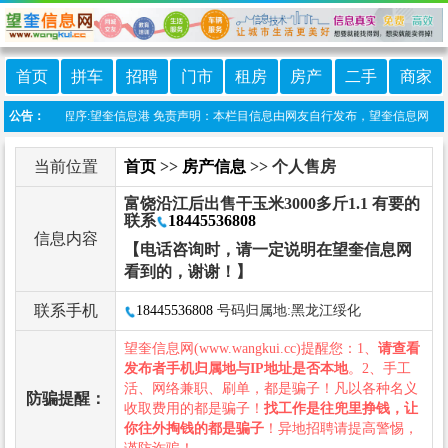
首页
拼车
招聘
门市
租房
房产
二手
商家
上线微信小程序:望奎信息港 免责声明：本栏目信息由网友自行发布，望奎信息网不承担
公告：
当前位置
首页
>>
房产信息
>> 个人售房
富饶沿江后出售干玉米3000多斤1.1 有要的
联系
18445536808
信息内容
【电话咨询时，请一定说明在望奎信息网
看到的，谢谢！】
联系手机
18445536808
号码归属地:黑龙江绥化
望奎信息网(www.wangkui.cc)提醒您：1、
请查看
发布者手机归属地与IP地址是否本地
。2、手工
活、网络兼职、刷单，都是骗子！凡以各种名义
防骗提醒：
收取费用的都是骗子！
找工作是往兜里挣钱，让
你往外掏钱的都是骗子
！异地招聘请提高警惕，