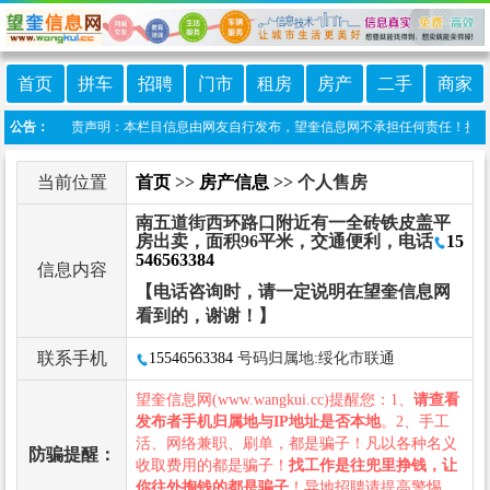
首页
拼车
招聘
门市
租房
房产
二手
商家
奎信息港 免责声明：本栏目信息由网友自行发布，望奎信息网不承担任何责任！提高警惕
公告：
当前位置
首页
>>
房产信息
>> 个人售房
南五道街西环路口附近有一全砖铁皮盖平
房出卖，面积96平米，交通便利，电话
15
546563384
信息内容
【电话咨询时，请一定说明在望奎信息网
看到的，谢谢！】
联系手机
15546563384
号码归属地:绥化市联通
望奎信息网(www.wangkui.cc)提醒您：1、
请查看
发布者手机归属地与IP地址是否本地
。2、手工
活、网络兼职、刷单，都是骗子！凡以各种名义
防骗提醒：
收取费用的都是骗子！
找工作是往兜里挣钱，让
你往外掏钱的都是骗子
！异地招聘请提高警惕，