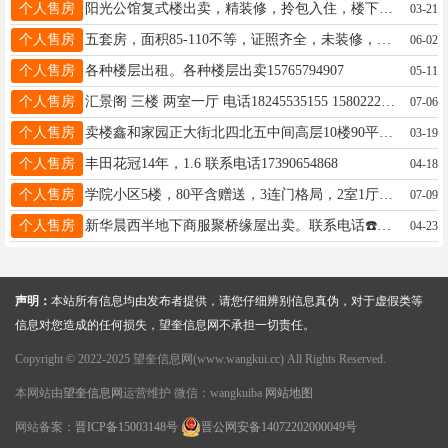
个人售房
阳光公馆复式楼出卖，精装修，拎包入住，楼下69平，楼上50平，有意者私聊，17345659527
03-21
个人售房
五套房，面积85-110不等，证照齐全，未装修，正大街中医院路南（老交通局），视野好交通便利，随时可看房，可议价，不是中介，电话18145557411，15184562466
06-02
个人售房
各种楼层出租。各种楼层出卖15765794907
05-11
个人售房
汇景阁 三楼 两室一厅 电话18245535155 15802224243
07-06
个人售房
卖楼鑫和家园正大街北四北五中间高层10楼90平不山不顶有房照，家电齐全冰箱电视洗衣机空调全带，三连门格局不山不顶额外赠送阳台18045551939微信同步本人房子不是中介
03-19
个人售房
丰田花冠14年，1.6 联系电话17390654868
04-18
个人售房
学院小区5楼，80平含赠送，3连门格局，2室1厅， (只卖5天)，黄金位置，纯纯4小5中2中学区房，陪读养老首选，性价比超高，，可做低首付，全方位贷款，全款，18944555161
07-09
个人售房
新华晨西半地下商服聚桥缘屋出卖。联系电话☎️18746527881
04-23
声明：
本站所有信息均由发布者提供，请您仔细辨别信息真伪，对于虚假类等
信息对您造成的任何损失，望奎信息网不承担一切责任。
Copyright © 2022-2025 望奎信息网(www.wangkui.cc) All Rights Reserved.
本网站由
望奎信息网
运营维护 微信：wangkuiba
网站地图
网站备案：
晋ICP备15003148号
晋公网安备14072202000049号