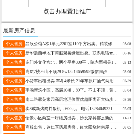
点击办理置顶推广
最新房产信息
个人售房
晶欣公馆A栋1单元2201室110平方出卖。精装修。本单元衣柜打的最多一家。一口价33万。讲价不要给打电话了。17745515567现在能办理房照。能贷款。
05-08
个人售房
新华晨西半地下商服聚桥缘屋出卖。联系电话☎️18746527881
06-16
个人售房
东门外文化宫北，两个平房300平，院内面积是1000平，18746522385
03-13
个人售房
高层7楼不山不顶29.8w13214659595微信同步
03-06
个人售房
小货车出租出卖 车斗4米长 21年车原厂油气两用 嘎嘎省 长短途货运 搬家上楼 载重1-3吨 买车的用车拉货打电话 18346456782 13319852444
07-29
个人售房
宇涵新筑小区，高层10楼，89平。不山不顶，黄金楼层。两室一厅。格局好，豪华装修，拎包入住。房照过两年山可贷款。价格优 惠，非诚勿扰 电话18945539961
05-04
个人售房
南二路馨苑家园高层地理位置优越距离正大街步行3分钟即可到达视野开阔无遮挡日常采光充足通风效果极佳房屋建筑面103m/为经典三连门格局户型方正通透精装修可贷款18614527111
08-26
个人售房
卖8成新烤肉拌饭机，600元。 电话13284049221
02-05
个人售房
怡景小区两室一厅楼房出卖，沙发家具都是新的，领包入住，价格最低，18045540611
11-23
个人售房
商服出售，达仁医药厢房楼，红太阳烧烤南屋，格局完美，室内没有柱子，180平一二楼。 电话：13845549898
08-05