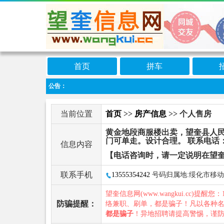
首页
拼车
公告：
当前位置
首页
>>
房产信息
>> 个人售房
黄金地段商服楼出卖，望奎县人民医
门可单走。设计合理。 联系电话
信息内容
【电话咨询时，请一定说明在望
联系手机
13555354242
号码归属地:绥化市移动
望奎信息网(www.wangkui.cc)提醒您：
防骗提醒：
络兼职、刷单，都是骗子！凡以各种
都是骗子
！异地招聘请提高警惕，谨