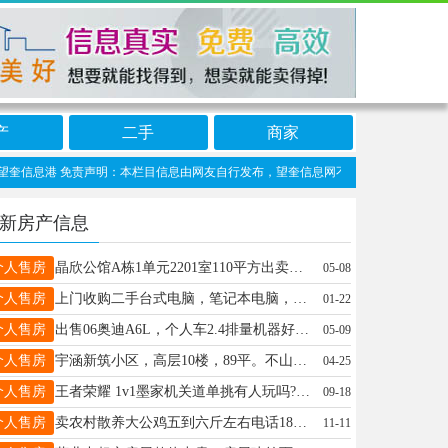
产
二手
商家
奎信息港 免责声明：本栏目信息由网友自行发布，望奎信息网不承担任何责任！提高警惕
新房产信息
个人售房
晶欣公馆A栋1单元2201室110平方出卖。精装修。本单元衣柜打的最多一家。一口价33万。讲价不要给打电话了。17745515567现在能办理房照。能贷款。
05-08
个人售房
上门收购二手台式电脑，笔记本电脑，废旧手机及各种电子产品，另出售二手台式电脑，各种配件，电话微信：15765275687
01-22
个人售房
出售06奥迪A6L，个人车2.4排量机器好，9800块钱，看车电话13555382357
05-09
个人售房
宇涵新筑小区，高层10楼，89平。不山不顶，黄金楼层。两室一厅。格局好，豪华装修，拎包入住。房照过两年山可贷款。价格优 惠，非诚勿扰 电话18945539961
04-25
个人售房
王者荣耀 1v1墨家机关道单挑有人玩吗? 我玩鲁班，你所有射手随便玩你能撑过五分钟算你赢推塔算赢50r 打的加我wv15546558338
09-18
个人售房
卖农村散养大公鸡五到六斤左右电话18245554446
11-11