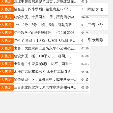
个人售房
营业中超市房屋整体出卖，房屋建筑面积400平米，手续齐全，可过户可贷款，位置好客源稳定，接手稳赚钱，急卖价格低，有意者价格面议，地址南五道街东绥望路口，电话13845558994。
01-24
个人售房
望奎县，四小学后门路北商服123平，120平， 180平，可单独、可整体购买，能打通。 现在出租中，带租金出售，价格优惠， 10多年回本，自用投资的好地段。13298758555
网站客服
11-03
个人售房
建设大厦，十层两室一厅，距离四小学五中都非常近，精装修，联系电话，15545537399
04-16
广告业务
个人售房
1分、2分、5分、1角、5角，都是有收藏价值的硬币，有喜欢收藏的朋友可以联系我13101559911（微信）
06-21
个人售房
初中数学+物理专属辅导， ✅2016-2026多年教学经验 ✅ 覆盖初一至初四全阶段 ✅小班教学/一对一/一对二 电话13836426563（微信同步）
06-16
举报删除
个人售房
降价了 降价了 [庆祝][庆祝][庆祝]汇景阁 三楼 67平 两室一厅 电话18245535155 ​ 13298759954
06-21
个人售房
出售：大医院南二道街永平小区四小五中学区房，2室一厅带半地下室（两层各68平米），总价18.8万。 电话：15344655698 非诚勿扰！！！
07-16
个人售房
建设大厦10楼，110平方，一梯两户，南北通透。黄金楼层，适合学区房，适合养老，适合居住，交通便利，周边有四小学，五中、六中，医院。产权清晰，拎包入住，电话：16645576008
07-08
个人售房
出售老二中家属楼6楼，66平，两室一厅，室内采光好，无遮挡，是一小六中求学者首选，价格8万可议，电话15146531759
07-03
个人售房
木器厂高层车库出卖 木器厂高层前面车库出卖，25平方，有取暖，举架3.4米，可上下放两台车，16.8万。电话13845549442
05-06
个人售房
望奎福田小区，紧邻三中，82平两室一厅，三楼步梯，不把山，价格20.6万可小议，楼下还有车库23平也出卖。电话13945513431
04-15
个人售房
三百南北路北六，原老镭烧烤东侧有两间全砖平房出租出卖。电话：13763789017 15245511180
03-10