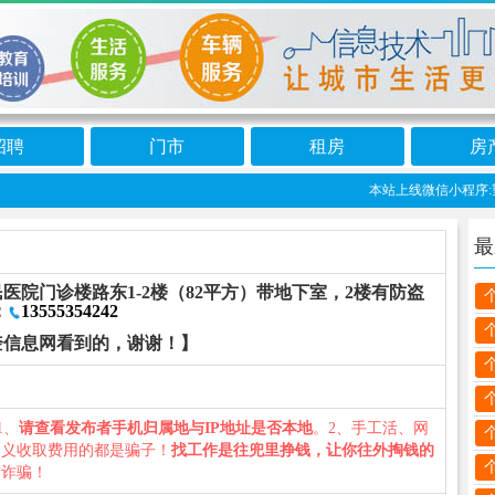
招聘
门市
租房
房
本站上线微信小程序:望
最
院门诊楼路东1-2楼（82平方）带地下室，2楼有防盗
：
13555354242
奎信息网看到的，谢谢！】
1、
请查看发布者手机归属地与IP地址是否本地
。2、手工活、网
名义收取费用的都是骗子！
找工作是往兜里挣钱，让你往外掏钱的
防诈骗！