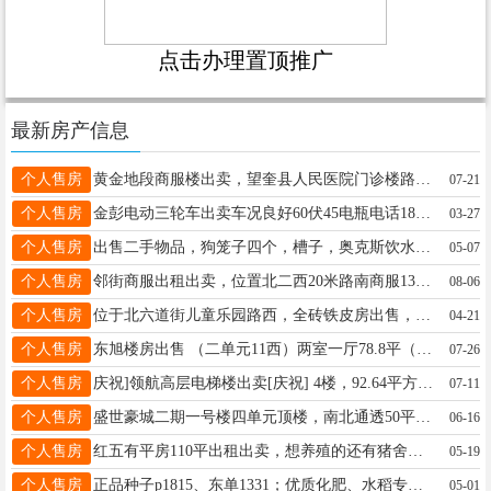
点击办理置顶推广
最新房产信息
个人售房
黄金地段商服楼出卖，望奎县人民医院门诊楼路东1-2楼（82平方）带地下室，2楼有防盗门可单走。设计合理。 联系电话：13555354242 13091549055
07-21
个人售房
金彭电动三轮车出卖车况良好60伏45电瓶电话18245533765
03-27
个人售房
出售二手物品，狗笼子四个，槽子，奥克斯饮水机全新，发电机，板车面包车采暖，杜滨狗，马车，三轮车两台，联系电话18945029897
05-07
个人售房
邻街商服出租出卖，位置北二西20米路南商服133平28万南北通透已装修独立上下水，另有正街南二东商服56平39万高四米南北通透，手续全有房照，联系电话16645566745
08-06
个人售房
位于北六道街儿童乐园路西，全砖铁皮房出售，内有小园，出门有线车，证件齐全，电话:13836405449微信同步
04-21
个人售房
东旭楼房出售 （二单元11西）两室一厅78.8平（不山不顶） 南北通透 拎包入住 房子状态良好 诚心买打电话￼13339356831 20万不讲
07-26
个人售房
庆祝]领航高层电梯楼出卖[庆祝] 4楼，92.64平方，两室一厅，家电齐全，拎包入住，临近一小，五中，可随时过户，不把大山 联系电话13163584928
07-11
个人售房
盛世豪城二期一号楼四单元顶楼，南北通透50平左右，临近三小，四中，体育广场，中医院。4W（低保房没房照，办理房照过户都可以配合办理）租房还6千呢 电微13349359390
06-16
个人售房
红五有平房110平出租出卖，想养殖的还有猪舍，小菜园子都有非常方便，电话15765270459
05-19
个人售房
正品种子p1815、东单1331；优质化肥、水稻专用亿菌柱根剂！ 种地选好肥，丰收有底气！ ?地址：望奎县（老法院对面中国农资） ?电话：15331952988（王经理）
05-01