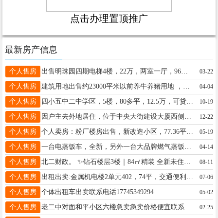
点击办理置顶推广
最新房产信息
个人售房
出售明珠园四期电梯4楼，22万，两室一厅，96平方，精装修未入住，全屋品牌家具家电，拎包入住，电话:18945715522
03-22
个人售房
建筑用地出售约23000平米以前养牛养猪用地 ，猪圈600平，牛圈 ，牛棚， 料棚 ，仓库， 彩钢房，机井，三相电。地址：望奎县灯塔镇联系电话:15542499987
04-04
个人售房
四小五中二中学区，5楼，80多平，12.5万，可贷款，无大税，两室一厅，看房电话18746526850
10-19
个人售房
因户主去外地居住，位于中央大街建设大厦西侧机电楼50平方旺铺吉售。有房照、门斗、卫生间、吊铺，不欠费用。曾经营“双发东糖尿病食品专卖店”“牧纯黑猪肉专卖店”。15645542467
12-22
个人售房
个人卖房：粉厂楼房出售，新改造小区，77.36平米，不山不顶，临近六小、三中、新一中，9.8万☎️18504557014
05-19
个人售房
一台电蒸饭车，全新，另外一台大品牌燃气蒸饭车，8盘，，都是500元一台，电话18645530467，微信597715637
04-14
个人售房
北二财政。 ✨钻石楼层3楼｜84㎡精装 全新未住｜拎包即住 新换三层断桥铝窗，新装空调。 超值价20来万.全款贷款随意18 速约看房：抢占黄金楼层！ 18746526850
08-11
个人售房
出租出卖:金属机电楼2单元402，74平，交通便利，（地税局东边的楼）电话13763789505
07-06
个人售房
个体出租车出卖联系电话17745349294
05-02
个人售房
老二中对面和平小区六楼急卖急卖价格便宜联系电话15004558379
02-25