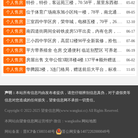
个人售房
特价，特价，客运苑三楼，70.58平，屋里东西都带，2室一厅，可以走交易贷款，17.8万，价格可以小优惠，电话☎️18746526850
05-02
个人售房
位于体育广场南东旭小区纯一楼，78平，南北通透，采光好，两室一厅，交通便利，临近三小，四中学区房，拎包入住，适合老人居住，近期成交可优惠，联系电话：18745598558
09-05
个人售房
三室四中学区房，荣华城，电梯五楼，70平，26.8万，适合陪读养老，看房电话18746526850
12-10
个人售房
南四道街两间全砖铁皮房53平出卖，内有仓房，小院，临近三中六小，适应陪读，交通便利。 有意者联系 18945542948 非诚勿扰！
06-17
个人售房
三小四中学区房，高层12楼90平全新装修，拎包入住17.6万电话15184565342
07-06
个人售房
平方带养殖舍 仓房 交通便利 临近别墅区 可养老、民宿、农家乐等 出售红五别墅区院内车库 13#楼南侧18769185625 13258571274
06-19
个人售房
房屋出售 文华公馆3期洋楼4楼.137平➕额外赠送八平. 电梯 全屋智能家居精装修拎包入住一梯一户.三室两厅两卫.有想买的联系17504557000
06-02
个人售房
华腾园2楼，3连门格局，赠送前后大平台，标准2室1厅，73平，新换3层铝塑铝窗户，新换防盗门，纯毛坯新装修，拎包入住，下楼1分钟到学校，黄金位置，去哪都方便，18944555161
11-05
声明：
本站所有信息均由发布者提供，请您仔细辨别信息真伪，对于虚假类等
信息对您造成的任何损失，望奎信息网不承担一切责任。
Copyright © 2022-2025 望奎信息网(www.wangkui.cc) All Rights Reserved.
本网站由
望奎信息网
运营维护 微信：wangkuiba
网站地图
网站备案：
晋ICP备15003148号
晋公网安备14072202000049号