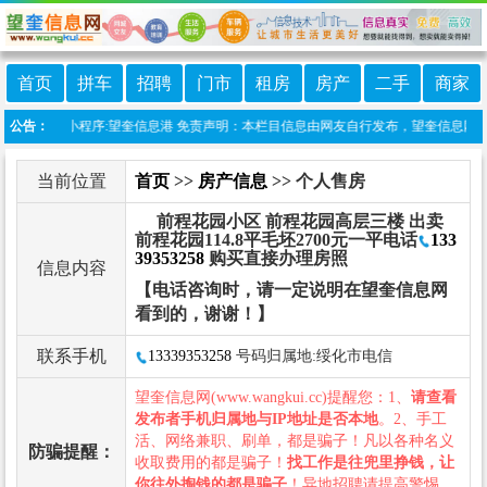
首页
拼车
招聘
门市
租房
房产
二手
商家
站上线微信小程序:望奎信息港 免责声明：本栏目信息由网友自行发布，望奎信息网不承担
公告：
当前位置
首页
>>
房产信息
>> 个人售房
前程花园小区 前程花园高层三楼 出卖
前程花园114.8平毛坯2700元一平电话
133
39353258
购买直接办理房照
信息内容
【电话咨询时，请一定说明在望奎信息网
看到的，谢谢！】
联系手机
13339353258
号码归属地:绥化市电信
望奎信息网(www.wangkui.cc)提醒您：1、
请查看
发布者手机归属地与IP地址是否本地
。2、手工
活、网络兼职、刷单，都是骗子！凡以各种名义
防骗提醒：
收取费用的都是骗子！
找工作是往兜里挣钱，让
你往外掏钱的都是骗子
！异地招聘请提高警惕，