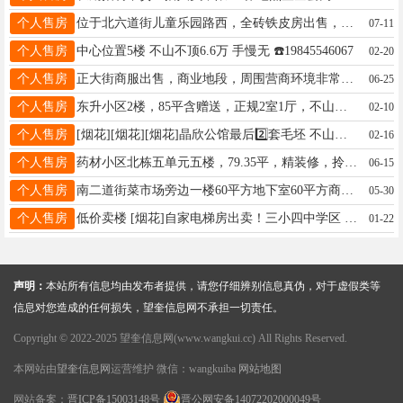
个人售房
位于北六道街儿童乐园路西，全砖铁皮房出售，内有小园，出门有线车，证件齐全，电话☎13836405449
07-11
个人售房
中心位置5楼 不山不顶6.6万 手慢无 ☎️19845546067
02-20
个人售房
正大街商服出售，商业地段，周围营商环境非常好，交通便利人流量非常大，适合各种经营项目。正大街同源二期小区楼下。一、二楼，总面积 218 平方，价格美丽 电话13845349555
06-25
个人售房
东升小区2楼，85平含赠送，正规2室1厅，不山不顶，三连门格局，全屋新换三层铝塑铝窗户，新盘10住联塑地热，整体新装修，黄金位置，下楼4小学，出门早市，18944555161
02-10
个人售房
[烟花][烟花][烟花]晶欣公馆最后2️⃣套毛坯 不山不顶 114平＋赠送8平 2800一平可毛坯 可带装修 15184565342
02-16
个人售房
药材小区北栋五单元五楼，79.35平，精装修，拎包入住，联系电话13089939628
06-15
个人售房
南二道街菜市场旁边一楼60平方地下室60平方商铺出卖，对面就是老中医院南大门。地址好位置佳到手就出租每年都有收入。价格面谈联系电话18724362867
05-30
个人售房
低价卖楼 [烟花]自家电梯房出卖！三小四中学区 乾程花园B7栋5单元 402室75.6平联系电话13212853563
01-22
声明：
本站所有信息均由发布者提供，请您仔细辨别信息真伪，对于虚假类等
信息对您造成的任何损失，望奎信息网不承担一切责任。
Copyright © 2022-2025 望奎信息网(www.wangkui.cc) All Rights Reserved.
本网站由
望奎信息网
运营维护 微信：wangkuiba
网站地图
网站备案：
晋ICP备15003148号
晋公网安备14072202000049号