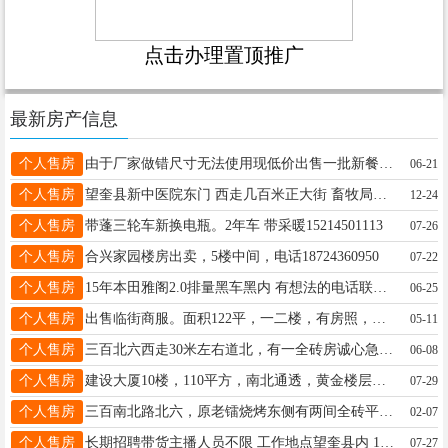
点击办理置顶推广
最新房产信息
个人售房
由于厂家做错尺寸无法使用 ​现低价出售一批新餐具 6.8寸​米其林盘子 大约6000个左右 ​联系☎️13845558222
06-21
个人售房
望奎县新中医院东门 西走几百米正大街 畜牧局家属楼 商服40平一楼商服 新装修15765278818
12-24
个人售房
带蓬三轮车新换电瓶。2年车 带采暖15214501113
07-26
个人售房
合兴家园楼房出卖，5楼中间，电话18724360950
07-22
个人售房
15年本田雅阁2.0排量黑车黑内 有想法的电话联系13114557675
06-25
个人售房
出售临街商服。面积122平，一二楼，有房照，可贷款。年租金2万，价格美丽。投资首选。先到先得，手慢无。☎:18104558998
05-11
个人售房
三百北六西走30米左右道北，有一全砖房诚心急卖。房屋状况良好，证照齐全，本人名下。购买后，过户省事。另外，也可以用楼房或车库换，望有意者及时联系。详询微电：15845538422.
06-08
个人售房
建设大厦10楼，110平方，南北通透，黄金楼层，适合居住、学区，养老，产权清晰，拎包入住。电话：16645576008
07-29
个人售房
三百南北路北六，原老镭烧烤东侧有两间全砖平房出租出卖。电话:13763789017 15245511180
02-07
个人售房
长期招聘带货主播人员不限 工作地点望奎县内 18-45岁， 工作简单，照着稿子念.白天20元/小时，夜班27元/小时，日结、兼职、全职都行，13101550945（微信同步）
07-27