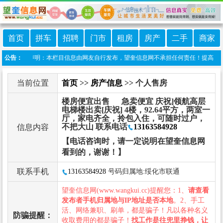
首页
拼车
招聘
门市
租房
房产
二手
商家
息港 免责声明：本栏目信息由网友自行发布，望奎信息网不承担任何责任！提高警惕，谨
公告：
当前位置
首页
>>
房产信息
>> 个人售房
楼房便宜出售 急卖便宜 庆祝]领航高层
电梯楼出卖[庆祝] 4楼，92.64平方，两室一
厅，家电齐全，拎包入住，可随时过户，
不把大山 联系电话
13163584928
信息内容
【电话咨询时，请一定说明在望奎信息网
看到的，谢谢！】
联系手机
13163584928
号码归属地:绥化市联通
望奎信息网(www.wangkui.cc)提醒您：1、
请查看
发布者手机归属地与IP地址是否本地
。2、手工
活、网络兼职、刷单，都是骗子！凡以各种名义
防骗提醒：
收取费用的都是骗子！
找工作是往兜里挣钱，让