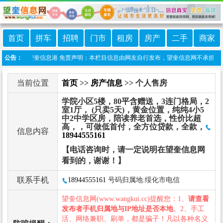
首页
拼车
招聘
门市
租房
房产
二手
商家
信小程序:望奎信息港 免责声明：本栏目信息由网友自行发布，望奎信息网不承担任何责任
公告：
当前位置
首页
>>
房产信息
>> 个人售房
学院小区5楼，80平含赠送，3连门格局，2
室1厅， (只卖5天)，黄金位置，纯纯4小5
中2中学区房，陪读养老首选，性价比超
高，，可做低首付，全方位贷款，全款，
信息内容
18944555161
【电话咨询时，请一定说明在望奎信息网
看到的，谢谢！】
联系手机
18944555161
号码归属地:绥化市电信
望奎信息网(www.wangkui.cc)提醒您：1、
请查看
发布者手机归属地与IP地址是否本地
。2、手工
活、网络兼职、刷单，都是骗子！凡以各种名义