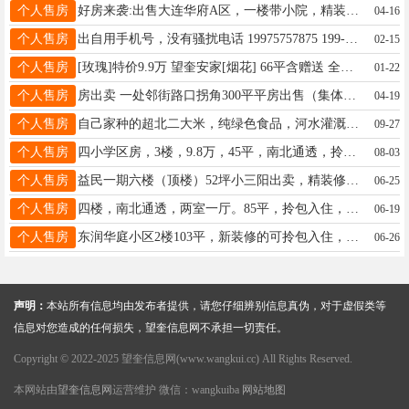
个人售房
好房来袭:出售大连华府A区，一楼带小院，精装修，全屋定制，实木家具。小院可种植蔬菜、聚会烧烤。 联系电话:13354553377
04-16
个人售房
出自用手机号，没有骚扰电话 19975757875 199-7575-7875 非常好看，有喜欢的直接打电话 价格不高，688出不讲目前资费29
02-15
个人售房
[玫瑰]特价9.9万 望奎安家[烟花] 66平含赠送 全屋毛坯新装 两室一厅 全新断桥铝窗户 三层玻璃 三小 四中 机关幼儿园 学区 不山不顶电话15184565342
01-22
个人售房
房出卖 一处邻街路口拐角300平平房出售（集体供暖），位置极佳电话13945513544 电话15245514419
04-19
个人售房
自己家种的超北二大米，纯绿色食品，河水灌溉，保证好吃不好吃包退，保证质量，没有一粒陈化粮，就一百多袋，先到先得，送完为止，望奎县内免费送货13766768134
09-27
个人售房
四小学区房，3楼，9.8万，45平，南北通透，拎包入住，一室一厅，看房电话18746526850
08-03
个人售房
益民一期六楼（顶楼）52坪小三阳出卖，精装修有房照（满二无大税）户型方正，全天采光。拎包入住五万八千元，近期成交还有优惠，非诚勿扰。电话：18945366505
06-25
个人售房
四楼，南北通透，两室一厅。85平，拎包入住，电话18645530467，直接过户，非诚勿扰，看微信看房597715637
06-19
个人售房
东润华庭小区2楼103平，新装修的可拎包入住，价格29.8万元，看房电话13845558994，中介勿扰。
06-26
声明：
本站所有信息均由发布者提供，请您仔细辨别信息真伪，对于虚假类等
信息对您造成的任何损失，望奎信息网不承担一切责任。
Copyright © 2022-2025 望奎信息网(www.wangkui.cc) All Rights Reserved.
本网站由
望奎信息网
运营维护 微信：wangkuiba
网站地图