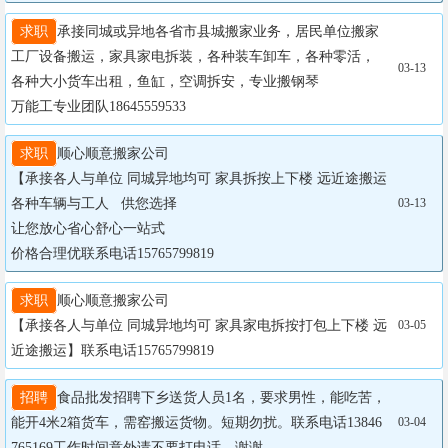
求职
承接同城或异地各省市县城搬家业务，居民单位搬家
工厂设备搬运，家具家电拆装，各种装车卸车，各种零活，
03-13
各种大小货车出租，鱼缸，空调拆安，专业搬钢琴

万能工专业团队18645559533
求职
顺心顺意搬家公司

【承接各人与单位 同城异地均可 家具拆按上下楼 远近途搬运

各种车辆与工人   供您选择

03-13
让您放心省心舒心一站式

价格合理优联系电话15765799819
求职
顺心顺意搬家公司

【承接各人与单位 同城异地均可 家具家电拆按打包上下楼 远
03-05
近途搬运】联系电话15765799819
招聘
食品批发招聘下乡送货人员1名，要求男性，能吃苦，
能开4米2箱货车，需窑搬运货物。短期勿扰。联系电话13846
03-04
765169工作时间意外请不要打电话，谢谢