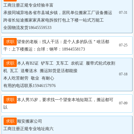
工商注册正规专业经验丰富

承接同城异地各省市县城乡镇，居民单位搬家工厂设备搬运
07-31
跨省长短途搬家家具家电拆按打包上下楼一站式万能工

全国物流发货18645559533
求职
望奎的老板：找人干活：是个人多的队伍＂啥活都
07-25
干：上下楼搬运：台球：钢琴：18944558173
求职
本人有B2证  铲车工  叉车工  农机证  履带式轮式收割
机  瓦工  送餐送水  搬运卸货是活都能接  

07-18
本人吃苦耐劳  敬业  有耐心 

有用的电话联系15946157976
求职
本人男35岁，要求找一个望奎本地短期工，搬运都可
07-09
以
求职
顺安搬家公司  

工商注册正规专业地址南六
