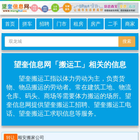
首页
拼车
招聘
门市
租房
房产
二手
商家
搜索
望奎信息网「搬运工」相关的信息
望奎搬运工指以体力劳动为主，负责货
物、物品搬运的劳动者。常在建筑工地、物流
仓库、码头、商场等需要体力搬运的场所。望
奎信息网提供望奎搬运工招聘、望奎搬运工电
话、望奎搬运工求职信息等服务。
转让
顺安搬家公司  
