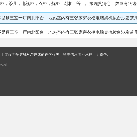
柜，茶几，电视柜，衣柜，炕柜，鞋柜...等，厂家现货清仓，数量有限速来抢够！
一厅南北阳台，地热室内有三张床穿衣柜电脑桌梳妆台沙发茶几热水器冰箱吸油烟机全
一厅南北阳台，地热室内有三张床穿衣柜电脑桌梳妆台沙发茶几热水器冰箱吸油烟机全
对于虚假类等信息对您造成的任何损失，望奎信息网不承担一切责任。
rved.