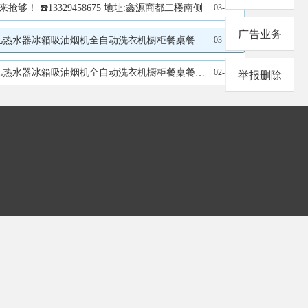
 ☎️13329458675 地址:鑫源商都二楼南侧
03-24
广告业务
自动洗衣机橱柜餐桌餐椅联系电16622503655
03-02
自动洗衣机橱柜餐桌餐椅联系电16622503655
02-23
举报删除