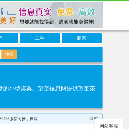
产
二手
商家
搜索
的小型桌案‌。望奎信息网提供望奎茶
5530738微信同步，自取
05-07
网站客服