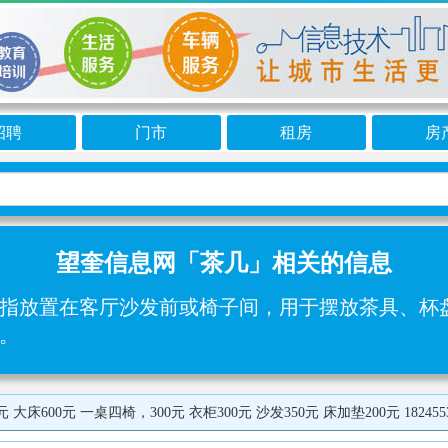
招聘
门市
租房
房
望奎信息网「茶几」相关的信息
指放置在客厅沙发前或椅子间，用于摆放茶具、杯盘
。
 大床600元 一桌四椅，300元 衣柜300元 沙发350元 床加垫200元 1824