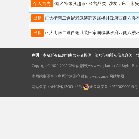
个人售房
?鑫名特家具超市? 经营品类: 沙发，床，床头
出租
正大街南二道街老武装部家属楼县政府西侧六楼不是顶三室
出租
正大街南二道街老武装部家属楼县政府西侧六楼不是顶三室
声明：
本站所有信息均由发布者提供，请您仔细辨别信息真伪，
Copyright © 2022-2025 望奎信息网(www.wangkui.cc) All Rights Rese
本网站由
望奎信息网
运营维护 微信：wangkuiba
网站地图
网站备案：
晋ICP备15003148号
晋公网安备14072202000049号