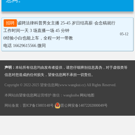
招聘
诚聘法律科普男女主播 25-45 岁日结高薪·会念稿就行
工作时间一天 3 场直播一场 45 分钟 

05-12
0经验小白也能上车，全程一对一带教

电话 16629615566.微同
声明：
本站所有信息均由发布者提供，请您仔细辨别信息真伪，对于虚假类等
信息对您造成的任何损失，望奎信息网不承担一切责任。
Copyright © 2022-2025 望奎信息网(www.wangkui.cc) All Rights Reserved.
本网站由
望奎信息网
运营维护 微信：wangkuiba
网站地图
网站备案：
晋ICP备15003148号
晋公网安备14072202000049号