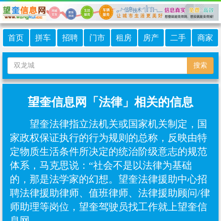
首页
拼车
招聘
门市
租房
房产
二手
商家
搜索
望奎信息网「法律」相关的信息
望奎法律指立法机关或国家机关制定，国
家政权保证执行的行为规则的总称，反映由特
定物质生活条件所决定的统治阶级意志的规范
体系，马克思说：“社会不是以法律为基础
的，那是法学家的幻想。望奎法律援助中心招
聘法律援助律师、值班律师、法律援助顾问/律
师助理等岗位，望奎驾驶员找工作就上望奎信
息网。