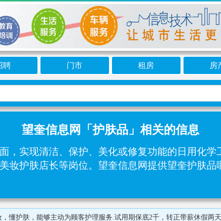
招聘
门市
租房
房
望奎信息网「护肤品」相关的信息
面，实现清洁、保护、美化或修复功能的日用化学工
深美妆护肤店长‌‌等岗位。望奎信息网提供望奎护肤
护肤，能够主动为顾客护理服务.试用期保底2千，转正带薪休假两天，保底30