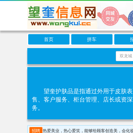
首页
拼车
望奎护肤品是指通过外用于皮肤表
售、客户服务、柜台管理、店长‌或‌资
务。
招聘
热爱美业，热心爱笑，能够给顾客创造美，会化妆，懂