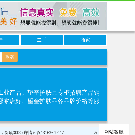
产
二手
商家
搜索
业产品‌。望奎护肤品专柜招聘产品销
品哪家店好、望奎护肤品各品牌价格等服
网站客服
00+详情面议13163649417
08-06