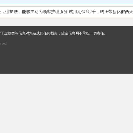
护肤，能够主动为顾客护理服务.试用期保底2千，转正带薪休假两天，保底30
对于虚假类等信息对您造成的任何损失，望奎信息网不承担一切责任。
rved.