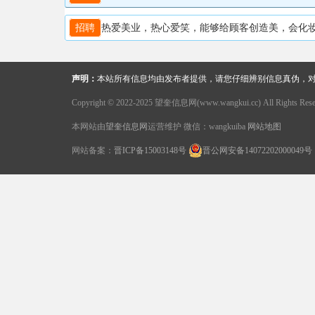
招聘
热爱美业，热心爱笑，能够给顾客创造美，会化妆，懂
声明：
本站所有信息均由发布者提供，请您仔细辨别信息真伪，
Copyright © 2022-2025 望奎信息网(www.wangkui.cc) All Rights Rese
本网站由
望奎信息网
运营维护 微信：wangkuiba
网站地图
网站备案：
晋ICP备15003148号
晋公网安备14072202000049号