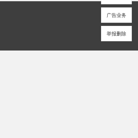
广告业务
举报删除