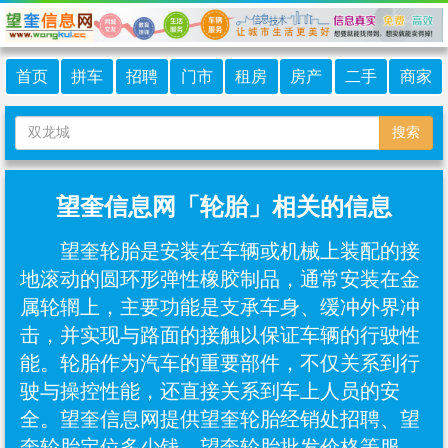
首页
拼车
招聘
门市
租房
房产
二手
商家
搜索
望奎信息网「轮胎」相关的信息
望奎轮胎是安装在车辆或机械上装配的接
地滚动的圆环形弹性橡胶制品，通常安装在金
属轮辋上，主要功能是支承车身、缓冲外界冲
击，并实现与路面的接触以保证车辆的行驶性
能。轮胎作为汽车的重要部件，不仅关系到行
驶与操控性能，还直接关系到车上人员的安
全。望奎信息网提供望奎轮胎经销处招聘、望
奎轮胎定位多少钱、望奎轮胎批发价格等服