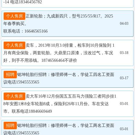
-14 电话18346456782
个人售房
正新轮胎；九成新四只，型号235/55/R17。2025
年春季购买。

04-03
联系电话：16646565166
个人售房
卖车，2013年10月3.0排量，检车到10月保险到 1
月有商业保险，两套轮胎。大鼎里口原漆，没改过气，车况
03-18
好，到手不用添钱。18746566464不讲价
招聘
铭坤轮胎行招聘：修理师傅一名，学徒工四名工资面
03-17
议电话15945553565
个人售房
卖大车16年12月份国五五百马力强险三者同步挂1
8年安图1米8全车轮胎8成，保险到26年11月份。车在安达
03-01
市。联系电话18846669449
招聘
铭坤轮胎行招聘：修理师傅一名，学徒工两名工资面
03-01
议电话15945553565