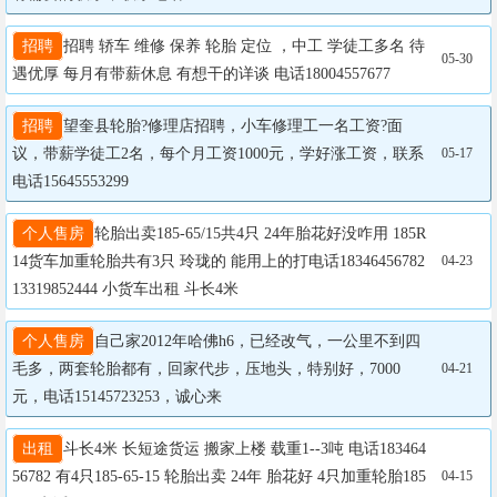
招聘
招聘 轿车 维修 保养 轮胎 定位 ，中工 学徒工多名 待
05-30
遇优厚 每月有带薪休息 有想干的详谈 电话18004557677
招聘
望奎县轮胎?修理店招聘，小车修理工一名工资?面
议，带薪学徒工2名，每个月工资1000元，学好涨工资，联系
05-17
电话15645553299
个人售房
轮胎出卖185-65/15共4只 24年胎花好没咋用 185R
14货车加重轮胎共有3只 玲珑的 能用上的打电话18346456782  
04-23
13319852444 小货车出租 斗长4米
个人售房
自己家2012年哈佛h6，已经改气，一公里不到四
毛多，两套轮胎都有，回家代步，压地头，特别好，7000
04-21
元，电话15145723253，诚心来
出租
斗长4米 长短途货运 搬家上楼 载重1--3吨 电话183464
56782 有4只185-65-15 轮胎出卖 24年 胎花好 4只加重轮胎185
04-15