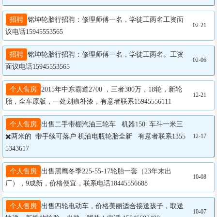
招聘
铭坤轮胎行招聘：修理师傅一名，学徒工两名工资面
02-21
议电话15945553565
招聘
铭坤轮胎行招聘：修理师傅一名，学徒工两名。工资
02-06
面议电话15945553565
个人售房
2015年中东霸道2700 ，三者300万，18轮，新轮
12-21
胎，全车原版，一处划痕补漆，有意者联系15945556111
个人售房
出售二手带棚汽油三轮车   机器150  车斗一米三
✖️两米的  带手续可落户 机油电瓶轮胎全新   有意者联系1355
12-17
5343617
个人售房
出售黑鹰冬季225-55-17轮胎一套（23年末出
10-08
厂），9成新，价格便宜，联系电话18445556688
个人售房
出售四轮电动车，价格美丽适合接送孩子，取送
10-07