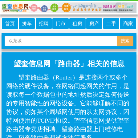
首页
拼车
招聘
门市
租房
房产
二手
商家
搜索
望奎信息网「路由器」相关的信息
望奎路由器（Router）是连接两个或多个
网络的硬件设备，在网络间起网关的作用，是
读取每一个数据包中的地址然后决定如何传送
的专用智能性的网络设备。它能够理解不同的
协议，例如某个局域网使用的以太网协议，因
特网使用的TCP/IP协议。望奎信息网提供望奎
路由器专卖店招聘、望奎路由器上门维修电
话、望奎路由器调试方法等服务。