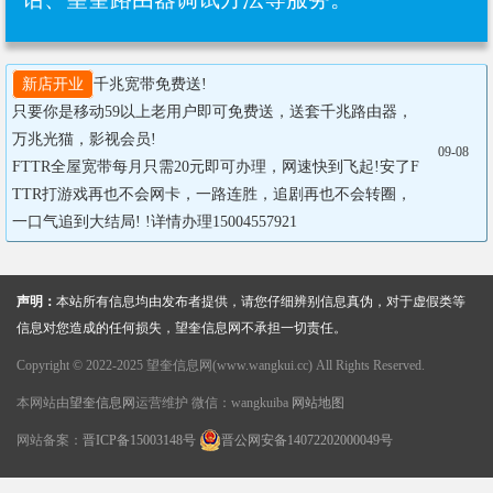
新店开业
千兆宽带免费送!

只要你是移动59以上老用户即可免费送，送套千兆路由器，
万兆光猫，影视会员!

09-08
FTTR全屋宽带每月只需20元即可办理，网速快到飞起!安了F
TTR打游戏再也不会网卡，一路连胜，追剧再也不会转圈，
一口气追到大结局! !详情办理15004557921
声明：
本站所有信息均由发布者提供，请您仔细辨别信息真伪，对于虚假类等
信息对您造成的任何损失，望奎信息网不承担一切责任。
Copyright © 2022-2025 望奎信息网(www.wangkui.cc) All Rights Reserved.
本网站由
望奎信息网
运营维护 微信：wangkuiba
网站地图
网站备案：
晋ICP备15003148号
晋公网安备14072202000049号