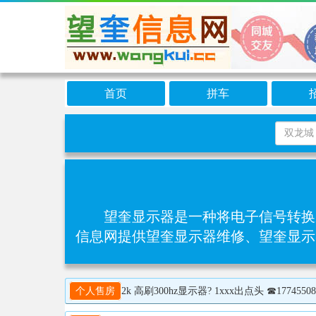
首页
拼车
望奎显示器是一种将电子信号转换
信息网提供望奎显示器维修、望奎显示
个人售房
2k 高刷300hz显示器? 1xxx出点头 ☎17745508