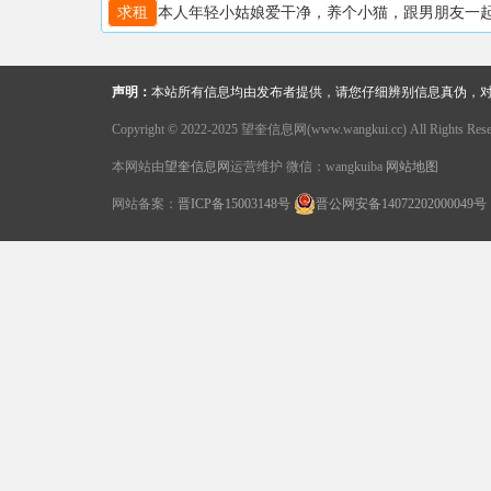
求租
本人年轻小姑娘爱干净，养个小猫，跟男朋友一起住。自身
声明：
本站所有信息均由发布者提供，请您仔细辨别信息真伪，
Copyright © 2022-2025 望奎信息网(www.wangkui.cc) All Rights Rese
本网站由
望奎信息网
运营维护 微信：wangkuiba
网站地图
网站备案：
晋ICP备15003148号
晋公网安备14072202000049号