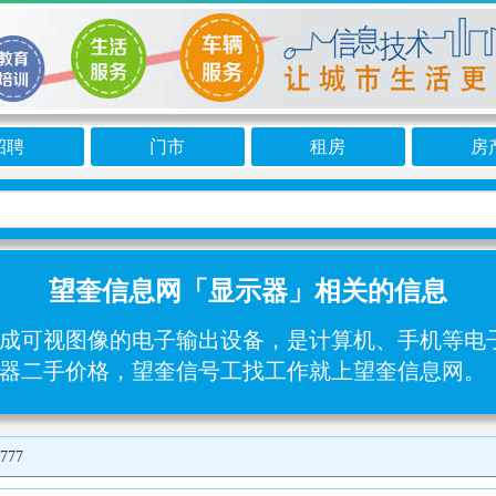
招聘
门市
租房
房
望奎信息网「显示器」相关的信息
成可视图像的电子输出设备，是计算机、手机等电子
器二手价格，望奎信号工找工作就上望奎信息网。
777