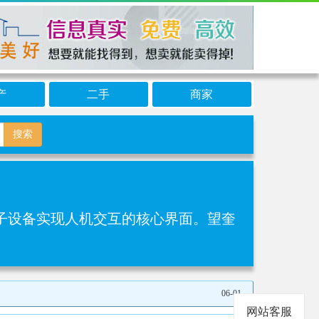
产
二手
商家
搜索
设备实现人机交互的核心界面‌。望奎
06-01
网站客服