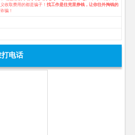
名义收取费用的都是骗子！
找工作是往兜里挣钱，让你往外掏钱的
防诈骗！
拨打电话