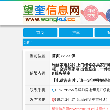
首页
拼车
公告：
当前位置
首页
>>
>> 供
维修家电找我 上门维修各类家用
柜，空调等家电 出售监控，一件
信息内容
8
服务望奎
【电话咨询时，请一定说明在望
联系手机
15765798258
号码归属地:黑龙江绥化
发布者IP
118.74.244.37（山西省晋中市联通）
望奎信息网(www.wangkui.cc)提醒您：