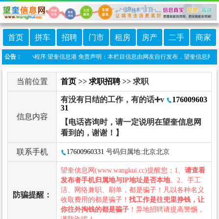
首页
拼车
招聘
门市
租房
房产
二手
商家
上线微信小程序:望奎信息港 免责声明：本栏目信息由网友自行发布，望奎信息网不承担
公告：
当前位置
首页
>>
求职招聘
>> 求职
有没有日结的工作，有的话➕v
176009603
31
信息内容
【电话咨询时，请一定说明在望奎信息网
看到的，谢谢！】
联系手机
17600960331
号码归属地:北京北京
望奎信息网(www.wangkui.cc)提醒您：1、
请查看
发布者手机归属地与IP地址是否本地
。2、手工
活、网络兼职、刷单，都是骗子！凡以各种名义
防骗提醒：
收取费用的都是骗子！
找工作是往兜里挣钱，让
你往外掏钱的都是骗子
！异地招聘请提高警惕，