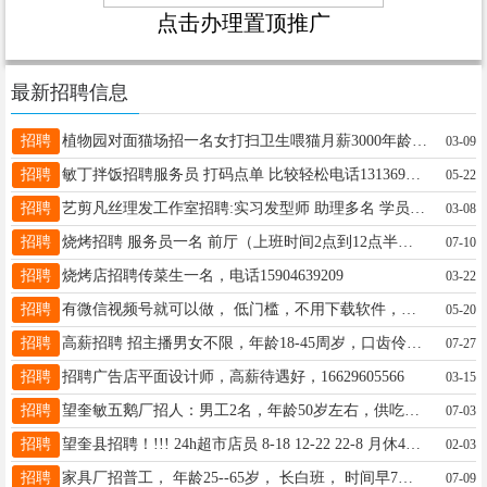
点击办理置顶推广
最新招聘信息
招聘
植物园对面猫场招一名女打扫卫生喂猫月薪3000年龄50多都可以干。要求干净利落喜欢猫。早6点到中午11点，下午2点到晚6点。联系电话18745579621
03-09
招聘
敏丁拌饭招聘服务员 打码点单 比较轻松电话13136923169
05-22
招聘
艺剪凡丝理发工作室招聘:实习发型师 助理多名 学员多名（有工资） 老板人好 事少 只要你认真学 包教包会 供饭 地址: 四小学东一百米 艺剪凡丝理发店。☎️ 16645625559
03-08
招聘
烧烤招聘 服务员一名 前厅（上班时间2点到12点半） ☎:15546557763（微信同步）
07-10
招聘
烧烤店招聘传菜生一名，电话15904639209
03-22
招聘
有微信视频号就可以做， 低门槛，不用下载软件，简单易上手，利用业余时间两个小时就能做，每天一百左右，收入可佳 想了解的 加微：15645541097
05-20
招聘
高薪招聘 招主播男女不限，年龄18-45周岁，口齿伶俐，照稿念，有老师带，自己能独立直播后可居家，时间自由，薪资待遇4k~8k底薪+提成 有工作经验优先15146299678
07-27
招聘
招聘广告店平面设计师，高薪待遇好，16629605566
03-15
招聘
望奎敏五鹅厂招人：男工2名，年龄50岁左右，供吃供住，伙食好待遇好，工作简单，老板事少，人还好，工资4000，联系电话15945551389
07-03
招聘
望奎县招聘！!!! 24h超市店员 8-18 12-22 22-8 月休4天，3000-4000 同事好相处 有意向联系我:15145500796（微信同步）
02-03
招聘
家具厂招普工， 年龄25--65岁， 长白班， 时间早7点至晚5.30分 工资面议 联系电话：18645558784康厂长
07-09